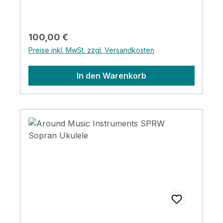
ABS Nut&Saddle: Ox Bone Finish: Matt
Strings: Aquila
Regulärer Preis:
100,00 €
Preise inkl. MwSt. zzgl. Versandkosten
In den Warenkorb