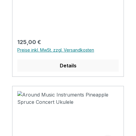
FB&Bridge: Bambus Nut&saddle: Advanced
ABS Pickup: yes Finish: Matt
Regulärer Preis:
125,00 €
Preise inkl. MwSt. zzgl. Versandkosten
Details