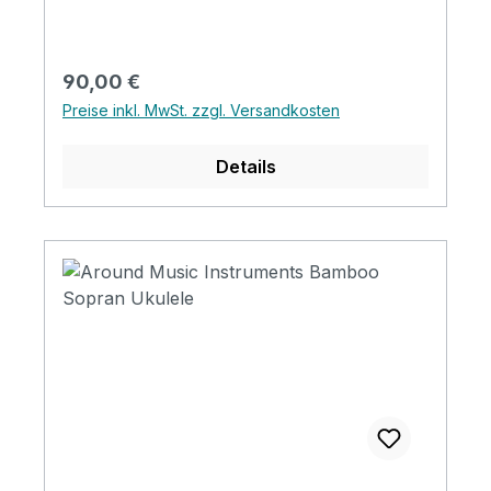
ABS Nut&Saddle: Ox Bone Finish: Matt
Strings: Aquila
Regulärer Preis:
90,00 €
Preise inkl. MwSt. zzgl. Versandkosten
Details