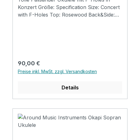
Konzert Größe: Specification Size: Concert
with F-Holes Top: Rosewood Back&Side:
Rosewood Neck: Mahogany Finish: Matt FB
& Bridge: Rosewood Binding: Mahagony
Nut&saddle: Ox bone Strings: Aquila
Regulärer Preis:
90,00 €
Preise inkl. MwSt. zzgl. Versandkosten
Details