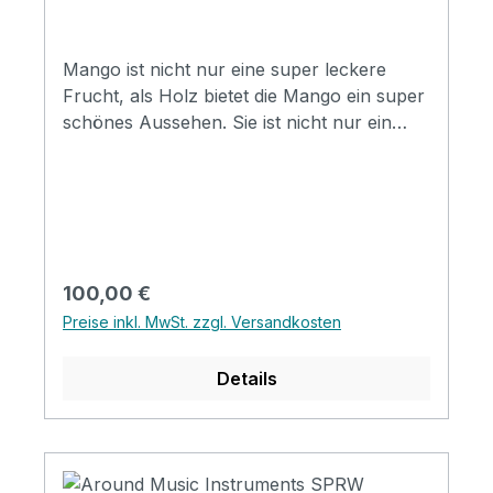
Mango ist nicht nur eine super leckere
Frucht, als Holz bietet die Mango ein super
schönes Aussehen. Sie ist nicht nur ein
Hingucker, auch der Klang ist sehr
erstaunlich! Spezifikation Size: Soprano
Top: Mango Back&Side: Mango Neck:
Mahogany FB&Bridge: Artifical Rosewood
Binding: No Nut&Saddle: Ox Bone Finish:
Matt Strings: Aquila
Regulärer Preis:
100,00 €
Preise inkl. MwSt. zzgl. Versandkosten
Details