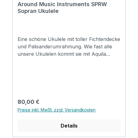
Around Music Instruments SPRW
Sopran Ukulele
Eine schöne Ukulele mit toller Fichtendecke
und Palisanderumrahmung. Wie fast alle
unsere Ukulelen kommt sie mit Aquila
Strings besaitet. Specification Size: Sopran
Top: Spruce Back&Side: Rosewood Neck:
Mahogany FB&Bridge: Rosewood Binding:
ABS Nut&Saddle: Ox Bone Finish: Matt
Strings: Aquila
Regulärer Preis:
80,00 €
Preise inkl. MwSt. zzgl. Versandkosten
Details