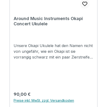
Around Music Instruments Okapi
Concert Ukulele
Unsere Okapi Ukulele hat den Namen nicht
von ungefähr, wie ein Okapi ist sie
vorrangig schwarz mit ein paar Zierstreifen,
eben wie ein Okapi. Wie fast alle unsere
Ukulelen kommt sie mit Aquila Strings
besaitet. Specification Size: Concert Top:
Cowwood (Techwood) Back&Side:
Cowwood (Techwood) Neck: Mahogany
FB&Bridge: Artifical Rosewood Binding: ABS
Regulärer Preis:
90,00 €
Nut&Saddle: Ox Bone Finish: Matt Strings:
Preise inkl. MwSt. zzgl. Versandkosten
Aquila