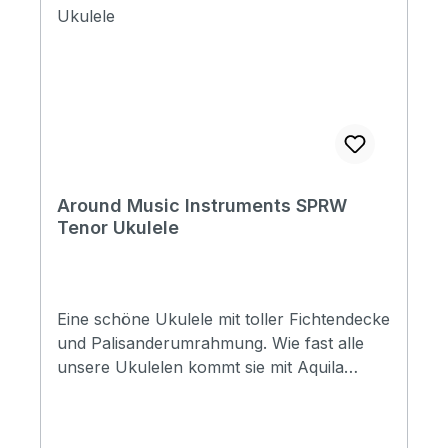
Around Music Instruments SPRW
Tenor Ukulele
Eine schöne Ukulele mit toller Fichtendecke
und Palisanderumrahmung. Wie fast alle
unsere Ukulelen kommt sie mit Aquila
Strings besaitet. Specification Size: Tenor
Top: Spruce Back&Side: Rosewood Neck:
Mahogany FB&Bridge: Rosewood Binding: