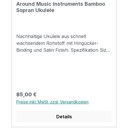
Around Music Instruments Bamboo
Sopran Ukulele
Nachhaltige Ukulele aus schnell
wachsendem Rohstoff mit Hingucker-
Binding und Satin Finish. Spezifikation Size:
Sopran Top: Bambus Back&side: Bambus
Neck: Mahogany FB&Bridge: Bambus
Nut&saddle: Advanced ABS Finish: Matt
Regulärer Preis:
85,00 €
Preise inkl. MwSt. zzgl. Versandkosten
Details