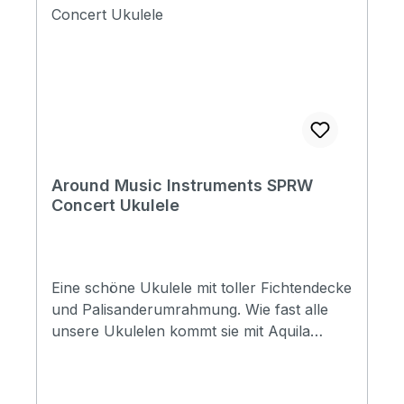
Around Music Instruments SPRW
Concert Ukulele
Eine schöne Ukulele mit toller Fichtendecke
und Palisanderumrahmung. Wie fast alle
unsere Ukulelen kommt sie mit Aquila
Strings besaitet. Specification Size: Concert
Top: Spruce Back&Side: Rosewood Neck:
Mahogany FB&Bridge: Rosewood Binding: