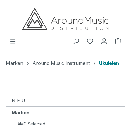
Zum Hauptinhalt springen
Ware
Marken
Around Music Instrument
Ukulelen
N E U
Marken
AMD Selected