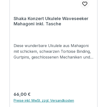
Shaka Konzert Ukulele Waveseeker
Mahagoni inkl. Tasche
Diese wunderbare Ukulele aus Mahagoni
mit schickem, schwarzen Tortoise Binding,
Gurtpins, geschlossenen Mechaniken und
einer gepolsterten Tasche bekommt durch
den Shaka Surfergruß erst richtig Hawaii
Flair. Daher auch der Name Waveseeker,
denn mit dieser Ukulele reitet man auf jeden
Fall auf der richtigen Welle! Gute
Verarbeitung und satter Ton sorgen für
Regulärer Preis:
66,00 €
mächtig Spielfreude, sowohl bei Einsteigern
Preise inkl. MwSt. zzgl. Versandkosten
als auch fortgeschrittenen Ukulelisten