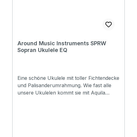
Around Music Instruments SPRW
Sopran Ukulele EQ
Eine schöne Ukulele mit toller Fichtendecke
und Palisanderumrahmung. Wie fast alle
unsere Ukulelen kommt sie mit Aquila
Strings besaitet. Specification Size: Sopran
Top: Spruce Back&Side: Rosewood Neck:
Mahogany FB&Bridge: Rosewood Binding:
ABS Nut&Saddle: Ox Bone Finish: Matt
Strings: Aquila