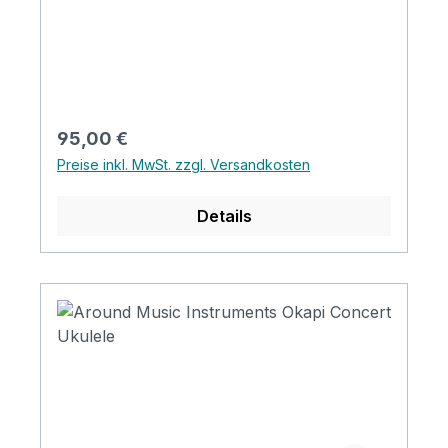
Concert Top: Bambus Back&side: Bambus
Neck: Mahogany FB&Bridge: Bambus
Nut&saddle: Advanced ABS Finish: Matt
Regulärer Preis:
95,00 €
Preise inkl. MwSt. zzgl. Versandkosten
Details