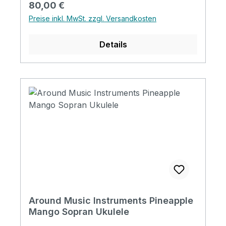
Regulärer Preis:
80,00 €
Nut&Saddle: Ox Bone Finish: Matt Strings:
Preise inkl. MwSt. zzgl. Versandkosten
Aquila
Details
Around Music Instruments Pineapple
Mango Sopran Ukulele