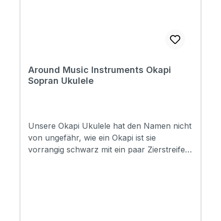
Around Music Instruments Okapi
Sopran Ukulele
Unsere Okapi Ukulele hat den Namen nicht
von ungefähr, wie ein Okapi ist sie
vorrangig schwarz mit ein paar Zierstreifen,
eben wie ein Okapi. Wie fast alle unsere
Ukulelen kommt sie mit Aquila Strings
besaitet. Specification Size: Soprano Top:
Cowwood (Techwood) Back&Side:
Cowwood (Techwood) Neck: Mahogany
FB&Bridge: Artifical Rosewood Binding: ABS