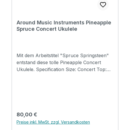
Around Music Instruments Pineapple
Spruce Concert Ukulele
Mit dem Arbeitstitel "Spruce Springsteen"
entstand diese tolle Pineapple Concert
Ukulele. Specification Size: Concert Top:
Spruce Back&Side: Walnut Neck:
Mahogany FB&Bridge: Rosewood Binding:
Wood & Herringbone Nut&Saddle: Bone
Finish: Matt Strings: Aquila Supernylgut
Regulärer Preis:
80,00 €
Preise inkl. MwSt. zzgl. Versandkosten