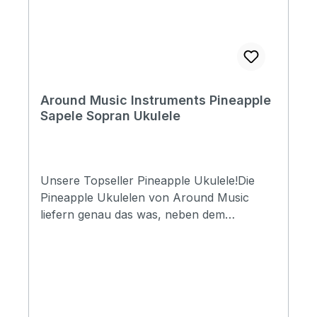
Around Music Instruments Pineapple
Sapele Sopran Ukulele
Unsere Topseller Pineapple Ukulele!Die
Pineapple Ukulelen von Around Music
liefern genau das was, neben dem
klassischen "Ananas"-Look, diese Form so
spannend macht. Eine enorme Lautstärke
kommt aus dem sauber verarbeiteten
Ukulelenkorpus aus Sapelle, trotz kleiner
Sopran Größe. Der Hals ist aus Mahagoni
und die präzise verarbeiteten Bünde