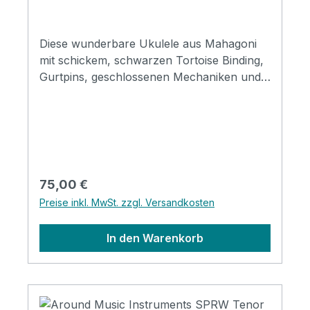
Diese wunderbare Ukulele aus Mahagoni
mit schickem, schwarzen Tortoise Binding,
Gurtpins, geschlossenen Mechaniken und
einer gepolsterten Tasche bekommt durch
den Shaka Surfergruß erst richtig Hawaii
Flair. Daher auch der Name Waveseeker,
denn mit dieser Ukulele reitet man auf jeden
Fall auf der richtigen Welle! Gute
Verarbeitung und satter Ton sorgen für
Regulärer Preis:
75,00 €
mächtig Spielfreude, sowohl bei Einsteigern
Preise inkl. MwSt. zzgl. Versandkosten
als auch fortgeschrittenen Ukulelisten.
Tenor Ukulele Set PremiumMahagoni
In den Warenkorb
KorpusAquila Stringswertige geschlossene
MechanikenGurtpinsgepolsterte Tasche
inklusive