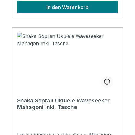
Konzert Ukulele Set PremiumMahagoni
In den Warenkorb
KorpusAquila Stringswertige geschlossene
MechanikenGurtpinsgepolsterte Tasche
inklusive 38 cm Mensur, 61cm
Gesamtlänge3,5 cm Sattelbreite
Shaka Sopran Ukulele Waveseeker
Mahagoni inkl. Tasche
Diese wunderbare Ukulele aus Mahagoni