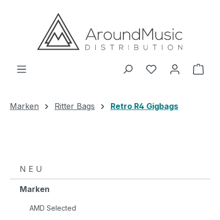
Zum Hauptinhalt springen
Ware
Marken
Ritter Bags
Retro R4 Gigbags
N E U
Marken
AMD Selected