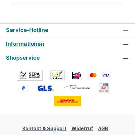
zusätzlichen Stauraum und einfachen
Zugang zu Ihrem Zubehör. Die Retro 3
Modelle (Carouge-Serie) bieten eine 23 mm
dicke Polsterung und sind mit einer
Service-Hotline
Nackenstütze ausgestattet, die das
Instrument besonders gut sichert. Zwei
Informationen
aufgenähte Fronttaschen bieten
ausreichend Platz für Zubehör. Diese Serie
Shopservice
kombiniert klassischen Stil mit modernem
Schutz und Funktionalität und ist in
verschiedenen Größen für Konzertgitarre,
Dreadnought, E-Gitarre und E-Bass
erhältlich. Die hochwertige Verarbeitung
und das edle Design machen die Retro
Serie zu einer idealen Wahl für Musiker, die
auf Qualität und Stil setzen. Specifications
Color: Misty Grey Padding construction:
20mm high density, 5mm density foam &
Kontakt & Support
Widerruf
AGB
3mm soft/plush & 1.5mm PVC-frame