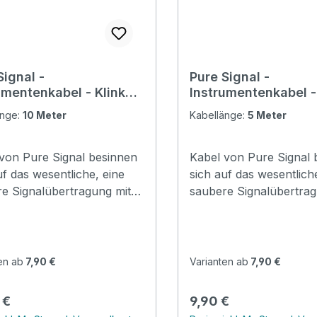
Signal -
Pure Signal -
umentenkabel - Klinke
Instrumentenkabel -
6,3mm Mono - 10 Meter
6,3mm Mono - 5
änge:
10 Meter
Kabellänge:
5 Meter
von Pure Signal besinnen
Kabel von Pure Signal 
uf das wesentliche, eine
sich auf das wesentlich
e Signalübertragung mit
saubere Signalübertrag
Basisqualität. Hier wird kein
guter Basisqualität. Hier
m Marketing versenkt,
Geld im Marketing vers
n mit schlichtem aber
sondern mit schlichtem
tem Design ein
elegantem Design ein
en ab
7,90 €
Varianten ab
7,90 €
skabel für jedes Budget
Alltagskabel für jedes 
n. Klinkenkabel mit
geboten. Klinkenkabel m
rer Preis:
Regulärer Preis:
 €
9,90 €
ldeten 6,3mm Steckern
vergoldeten 6,3mm Ste