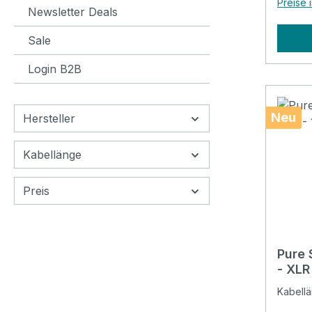
Preise 
Mono, 
Newsletter Deals
Zugent
Sale
Bühne,
Probe
Login B2B
6,3mm
mit Zu
Kabel:
Neu
Hersteller
Kabellänge
Preis
Pure 
Kabell