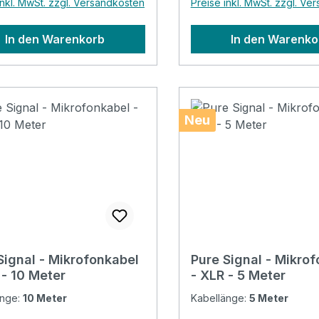
inkl. MwSt. zzgl. Versandkosten
Preise inkl. MwSt. zzgl. Ve
in guter Qualität mit
Mono, in guter Qualität 
lastung. Geeignet für
Zugentlastung. Geeignet
In den Warenkorb
In den Warenko
 Studio oder im
Bühne, Studio oder im
raum. - Länge: 10m-
Proberaum. - Länge: 5
 Mono Jack (vergoldet)-
Mono Jack (vergoldet)-
gentlastung- Farbe: Black-
Zugentlastung- Farbe: 
 Kunststoff
Kabel: Kunststoff
Neu
Signal - Mikrofonkabel
Pure Signal - Mikro
- XLR - 10 Meter
- XLR - 5 Meter
änge:
10 Meter
Kabellänge:
5 Meter