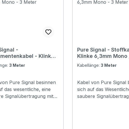
Signal -
Pure Signal - Stoffka
umentenkabel - Klinke
Klinke 6,3mm Mono /
m Mono - 3 Meter
90° 6,3mm Mono - 3
änge:
3 Meter
Kabellänge:
3 Meter
von Pure Signal besinnen
Kabel von Pure Signal 
uf das wesentliche, eine
sich auf das Wesentlich
e Signalübertragung mit
saubere Signalübertrag
Basisqualität. Hier wird kein
guter Basisqualität. Hier
m Marketing versenkt,
Geld im Marketing vers
n mit schlichtem aber
sondern mit schlichtem
tem Design ein
elegantem Design ein