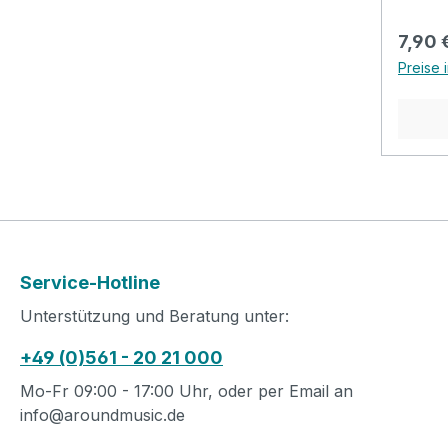
Alltag
gebote
Regulä
7,90 
vergo
Preise 
Mono, 
Zugent
Bühne,
Probe
Mono J
Zugent
Kabel:
Service-Hotline
Unterstützung und Beratung unter:
+49 (0)561 - 20 21 000
Mo-Fr 09:00 - 17:00 Uhr, oder per Email an
info@aroundmusic.de