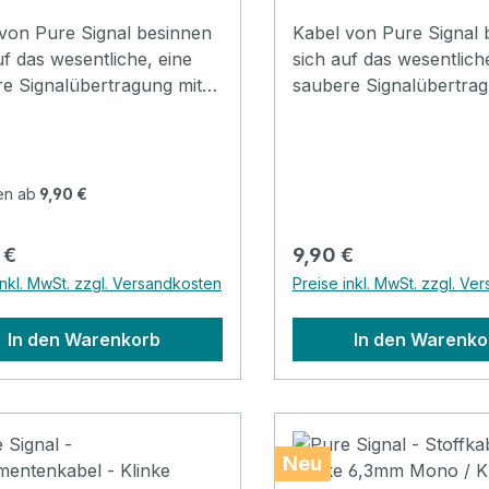
von Pure Signal besinnen
Kabel von Pure Signal 
uf das wesentliche, eine
sich auf das wesentlich
e Signalübertragung mit
saubere Signalübertrag
Basisqualität. Hier wird kein
guter Basisqualität. Hier
m Marketing versenkt,
Geld im Marketing vers
n mit schlichtem aber
sondern mit schlichtem
tem Design ein
elegantem Design ein
en ab
9,90 €
skabel für jedes Budget
Alltagskabel für jedes 
n. Klinkenkabel mit
geboten. Klinkenkabel m
rer Preis:
Regulärer Preis:
 €
9,90 €
ldeten 6,3mm Steckern
vergoldeten 6,3mm Ste
inkl. MwSt. zzgl. Versandkosten
Preise inkl. MwSt. zzgl. Ve
in guter Qualität mit
Mono, in guter Qualität 
lastung. Geeignet für
Zugentlastung. Geeignet
In den Warenkorb
In den Warenko
 Studio oder im
Bühne, Studio oder im
raum. - Länge: 10m- XLR
Proberaum. - Länge: 5
R F (black)- Farbe: Black-
M / XLR F (black)- Farb
 Kunststoff- inkl. Kabelklett
Kabel: Kunststoff- inkl. 
Neu