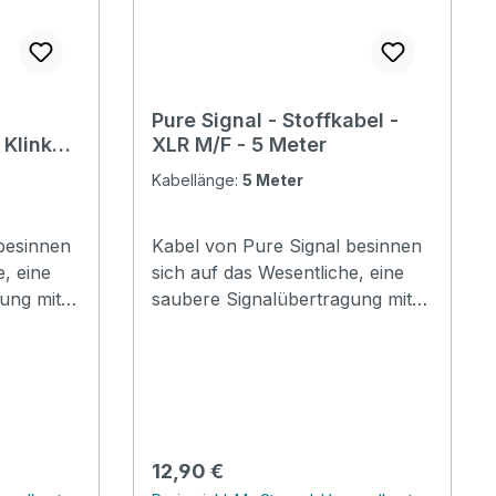
Pure Signal - Stoffkabel -
 Klinke
XLR M/F - 5 Meter
 Meter
Kabellänge:
5 Meter
besinnen
Kabel von Pure Signal besinnen
e, eine
sich auf das Wesentliche, eine
ung mit
saubere Signalübertragung mit
 wird kein
guter Basisqualität. Hier wird kein
enkt,
Geld im Marketing versenkt,
 aber
sondern mit schlichtem aber
elegantem Design ein
Budget
Alltagskabel für jedes Budget
it
geboten. XLR Kabel im Retrostil
Regulärer Preis:
12,90 €
ckern
mit Stoffummantelung mit