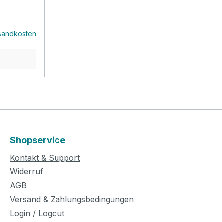
Budget
im
ntelung
rsandkosten
 Steckern
 in guter
ng.
udio oder
 3m -
0° Mono
Black-
t- inkl.
Shopservice
Kontakt & Support
Widerruf
AGB
Versand & Zahlungsbedingungen
Login / Logout