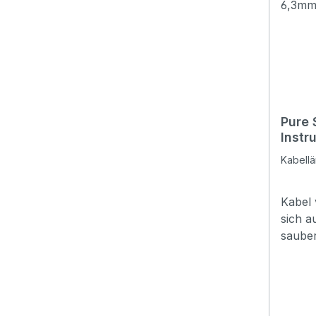
Pure 
Instr
6,3m
Kabell
Kabel 
sich a
sauber
guter 
Geld i
sonder
elegan