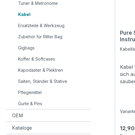
Tuner & Metronome
Kabel
Ersatzteile & Werkzeug
Pure 
Zubehör für Ritter Bag
Instr
Gigbags
Kabell
Koffer & Softcases
Kabel 
Kapodaster & Plektren
sich a
sauber
Saiten, Ständer & Stative
guter 
Pflegemittel
Geld i
sonder
Gurte & Pins
elegan
Variant
OEM
Alltag
gebote
Kataloge
Regulä
12,90
vergo