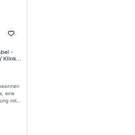
White- Kabel: Außenhülle
gewebt- inkl. Kabelklett
bel -
 Klinke
 Meter
besinnen
e, eine
ung mit
 wird kein
enkt,
 aber