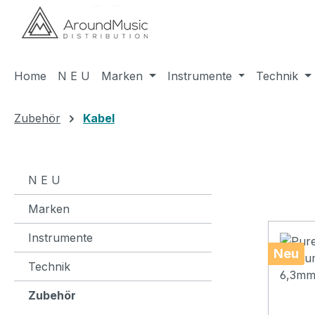
m Hauptinhalt springen
Zur Suche springen
Zur Hauptnavigation springen
Home
N E U
Marken
Instrumente
Technik
Zubehör
Kabel
N E U
Marken
Instrumente
Neu
Technik
Zubehör