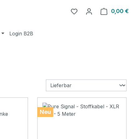
0,00 €
Ware
Login B2B
Neu