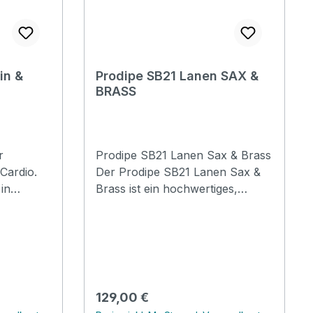
Prodipe SB21 Lanen SAX &
BRASS
r
Prodipe SB21 Lanen Sax & Brass
Cardio.
Der Prodipe SB21 Lanen Sax &
in
Brass ist ein hochwertiges,
need a
vielseitig einsetzbares Mikrofon,
ng system,
das speziell für Blasinstrumente
develop
wie Saxophone, Trompeten,
e
Posaunen sowie für Percussion-
he
Instrumente entwickelt wurde.
 VL21
Dieses Mikrofon richtet sich an
Regulärer Preis:
129,00 €
he famous
Musiker, die bei Live-Auftritten