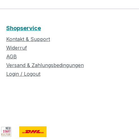
:
esponse:
y:
at 1kHz)
Shopservice
±30% (at
ression
Kontakt & Support
1kHz‰¤1%
Widerruf
B Phantom
AGB
Versand & Zahlungsbedingungen
Login / Logout