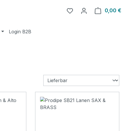
0,00 €
Ware
Login B2B