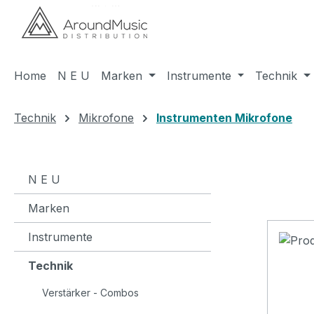
m Hauptinhalt springen
Zur Suche springen
Zur Hauptnavigation springen
Home
N E U
Marken
Instrumente
Technik
Technik
Mikrofone
Instrumenten Mikrofone
N E U
Marken
Instrumente
Technik
Verstärker - Combos