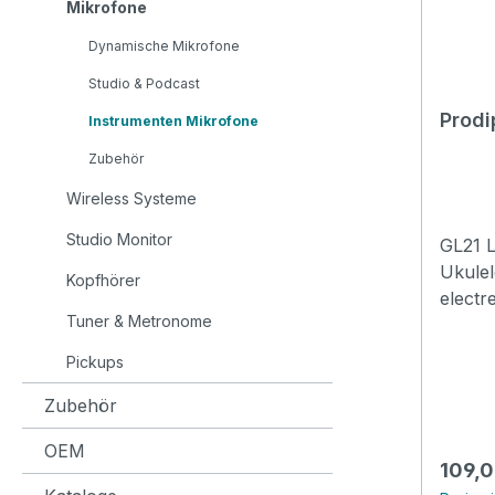
Mikrofone
Dynamische Mikrofone
Studio & Podcast
Prodi
Instrumenten Mikrofone
Zubehör
Wireless Systeme
Studio Monitor
GL21 L
Ukulele Equipped wi
Kopfhörer
electr
Tuner & Metronome
140dB, 
dynam
Pickups
playing
perfec
Zubehör
the so
OEM
Partic
Regulä
109,0
paid t