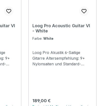
uitar VI
Loog Pro Acoustic Guitar VI
- White
Farbe:
White
ige
Loog Pro Akustik 6-Saitige
Gitarre Altersempfehlung: 9+
ard-
Nylonsaiten und Standard-
 einem
Gitarrenstimmung: Auf einem
e spielen.
Loog lernen, jede Gitarre spielen.
Enthält Akkordkarten,
nen und
kostenlose Videolektionen und
oog Guitar
vollen Zugriff auf die Loog Guitar
App. Im neuen Cutaway-Design
Regulärer Preis:
189,00 €
Specification Body: Basswood