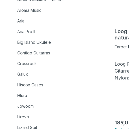
Aroma Music
Aria
Loog 
Aria Pro II
natur
Big Island Ukulele
Farbe:
Contigo Guitarras
Crossrock
Loog P
Gitarre Altersempfehlung
Galux
Nylons
Gitarr
Hiscox Cases
Loog l
Hluru
Enthäl
kosten
Jowoom
vollen
Lirevo
App. Im neuen Cutaway-Design
Regulä
189,0
Specification
Lizard Spit