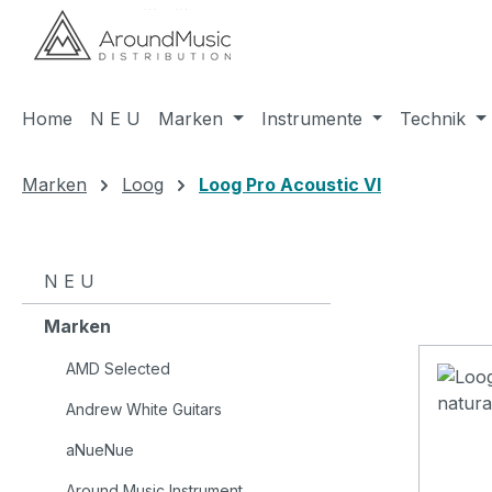
m Hauptinhalt springen
Zur Suche springen
Zur Hauptnavigation springen
Home
N E U
Marken
Instrumente
Technik
Marken
Loog
Loog Pro Acoustic VI
N E U
Marken
AMD Selected
Andrew White Guitars
aNueNue
Around Music Instrument