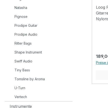
Loog P
Natasha
Gitarre Altersempfehlung
Pignose
Nylons
Gitarr
Prodipe Guitar
Loog l
Prodipe Audio
Enthäl
kosten
Ritter Bags
vollen
Shape Instrument
App. Im neuen Cutaway-Design
Regulä
189,0
Specification
Swiff Audio
Preise 
Neck a
Tiny Bass
String
18 Con
Tomsline by Aroma
(578.0
U-Turn
(8490.
(289.0
Vertech
Weight
Sound
Instrumente