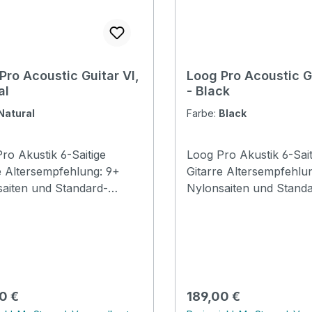
Pro Acoustic Guitar VI,
Loog Pro Acoustic G
al
- Black
Natural
Farbe:
Black
ro Akustik 6-Saitige
Loog Pro Akustik 6-Sait
: 9+
Gitarre Altersempfehlung: 9+
aiten und Standard-
Nylonsaiten und Stand
enstimmung: Auf einem
Gitarrenstimmung: Auf
ernen, jede Gitarre spielen.
Loog lernen, jede Gitarr
t Akkordkarten,
Enthält Akkordkarten,
lose Videolektionen und
kostenlose Videolektio
 Zugriff auf die Loog Guitar
vollen Zugriff auf die L
App. Im neuen Cutaway-Design
rer Preis:
Regulärer Preis:
0 €
189,00 €
 Body: Basswood
Specification Body: Basswood