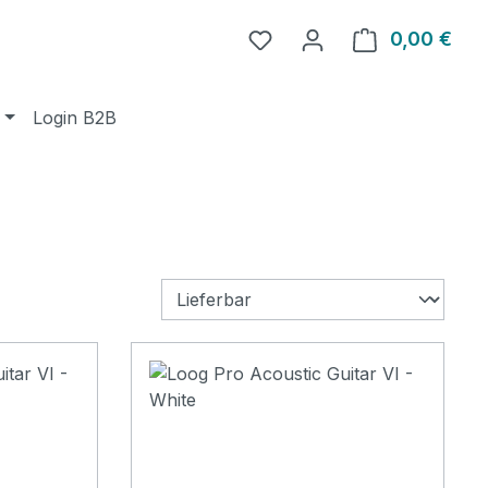
0,00 €
Ware
Login B2B