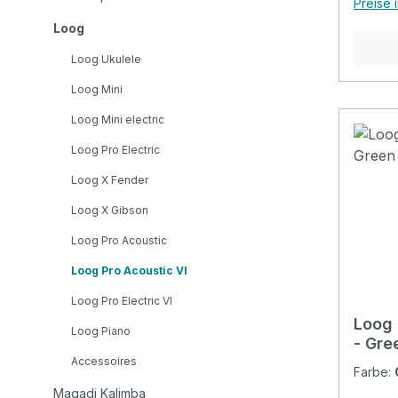
Preise 
Neck a
Loog
String
18 Con
Loog Ukulele
(578.0
Loog Mini
(8490.
(289.0
Loog Mini electric
Weight
Loog Pro Electric
Sound
Loog X Fender
Loog X Gibson
Loog Pro Acoustic
Loog Pro Acoustic VI
Loog Pro Electric VI
Loog 
Loog Piano
- Gre
Accessoires
Farbe:
Magadi Kalimba