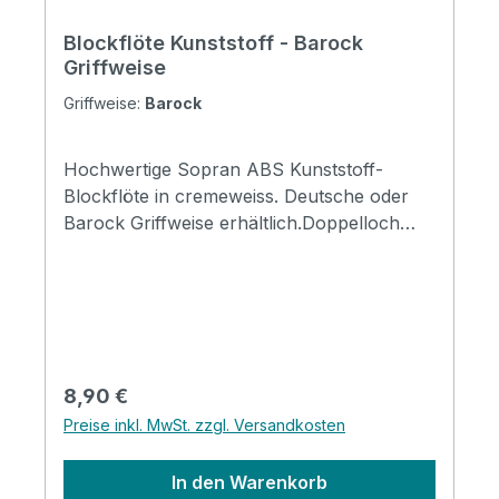
Blockflöte Kunststoff - Barock
Griffweise
Griffweise:
Barock
Hochwertige Sopran ABS Kunststoff-
Blockflöte in cremeweiss. Deutsche oder
Barock Griffweise erhältlich.Doppelloch
Variante inkl. hochwertiger, stabiler
Kunstledertasche, Reinigungsstab und
Grifftabelle deutsche oder Barock
Griffweise erhältlich 32cm Länge 3-teilige
Bauweise Doppelloch für c/#c und d/#d
hochwertiges Kunstlederetui mit
Regulärer Preis:
8,90 €
Reißverschluss Reinigungsstab und
Preise inkl. MwSt. zzgl. Versandkosten
Grifftabelle beiliegend cremeweiss Made in
China
In den Warenkorb