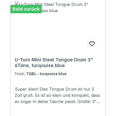
Bald zurück
U-Turn Mini Steel Tongue Drum 3"
6Töne, turqouise blue
Finish:
TQBL - turqouise blue
Super klein! Dies Tongue Drum ist nur 3
Zoll groß. Es ist so klein und kompakt, dass
es sogar in deine Tasche passt. Größe: 3"
(7,62 cm) Material: Stahl Stimmung: A5 B5
#C6 E6 #F6 A6. 6 Töne Farbe: BlackKlarer,