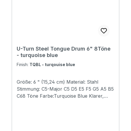
U-Turn Steel Tongue Drum 6" 8Töne
- turquoise blue
Finish:
TQBL - turqouise blue
Größe: 6 " (15,24 cm) Material: Stahl
Stimmung: C5-Major C5 D5 E5 F5 G5 A5 B5
C68 Töne Farbe:Turquoise Blue Klarer,
beruhigender Sound Perfekt für
Klangtherapie und Meditation Inkl. Beutel,
Klöppel, Starterheft, Fingerkuppenschutz
und Sticker