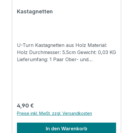
Kastagnetten
U-Turn Kastagnetten aus Holz Material:
Holz Durchmesser: 5.5cm Gewicht: 0,03 KG
Lieferumfang: 1 Paar Ober- und
Unterschale sind mit einem Elastikband
verbunden
Regulärer Preis:
4,90 €
Preise inkl. MwSt. zzgl. Versandkosten
In den Warenkorb