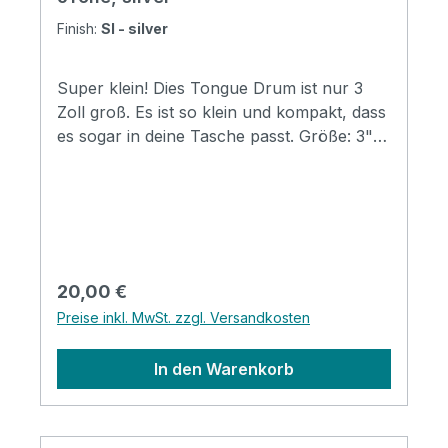
Finish:
SI - silver
Super klein! Dies Tongue Drum ist nur 3
Zoll groß. Es ist so klein und kompakt, dass
es sogar in deine Tasche passt. Größe: 3"
(7,62 cm) Material: Stahl Stimmung: A5 B5
#C6 E6 #F6 A6. 6 Töne Farbe: SilberKlarer,
beruhigender Sound Perfekt für
Klangtherapie und Meditation Inkl. Klöppel,
Starterheft und Sticker
Regulärer Preis:
20,00 €
Preise inkl. MwSt. zzgl. Versandkosten
In den Warenkorb