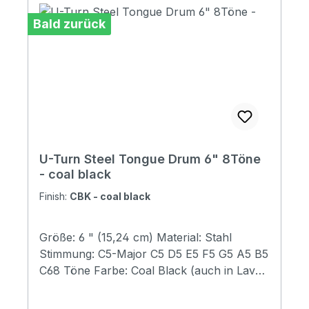
Bald zurück
U-Turn Steel Tongue Drum 6" 8Töne
- coal black
Finish:
CBK - coal black
Größe: 6 " (15,24 cm) Material: Stahl
Stimmung: C5-Major C5 D5 E5 F5 G5 A5 B5
C68 Töne Farbe: Coal Black (auch in Lava
Red & Turquoise Blue erhältlich)Klarer,
beruhigender Sound Perfekt für