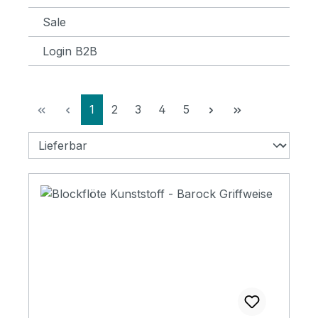
Sale
Login B2B
Seite
Seite
Seite
Seite
Seite
1
2
3
4
5