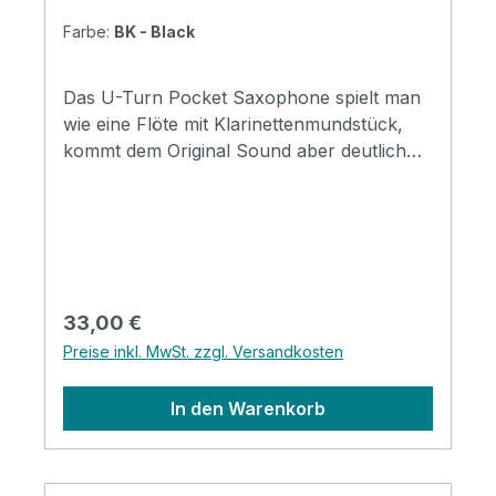
Farbe:
BK - Black
Das U-Turn Pocket Saxophone spielt man
wie eine Flöte mit Klarinettenmundstück,
kommt dem Original Sound aber deutlich
nahe. Eine Klasse Lösung für Mobilität oder
als eigenständiges Instrument. Mitgeliefert
wird ein Holz- sowie Kunststoffblatt. Auch
Ersatzblätter aus Holz haben wir
verfügbar. Das Pocketsax hat zusätzlich
einen Stoffbeutel als Schutz des Instrumen
Regulärer Preis:
33,00 €
Preise inkl. MwSt. zzgl. Versandkosten
In den Warenkorb