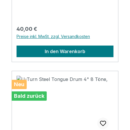
Klangtherapie und Meditation Inkl. Beutel,
Klöppel, Starterheft, Fingerkuppenschutz
und Sticker
Regulärer Preis:
40,00 €
Preise inkl. MwSt. zzgl. Versandkosten
In den Warenkorb
Neu
Bald zurück