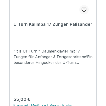
U-Turn Kalimba 17 Zungen Palisander
"It is Ur Turn!" Daumenklavier mit 17
Zungen für Anfänger & Fortgeschrittene!Ein
besonderer Hingucker der U-Turn
Kalimbas ist die Intarsie am Schallloch, die
je nach Modell andere Designs darstellt. Für
mehr Bandbreite in der Funktionalität, ist die
UT-K-M17E mit einem Tonabnehmer
ausgestattet. Holz: Massives
MahagoniholzHochglanz FinishType: UT-K-
Regulärer Preis:
55,00 €
W17E17 ZungenWahl aus vier individuell
Preise inkl. MwSt. zzgl. Versandkosten