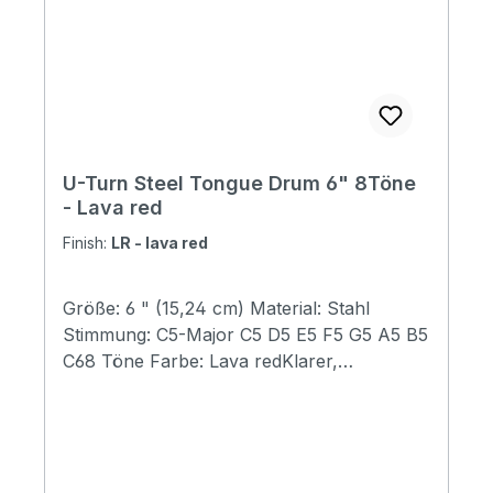
U-Turn Steel Tongue Drum 6" 8Töne
- Lava red
Finish:
LR - lava red
Größe: 6 " (15,24 cm) Material: Stahl
Stimmung: C5-Major C5 D5 E5 F5 G5 A5 B5
C68 Töne Farbe: Lava redKlarer,
beruhigender Sound Perfekt für
Klangtherapie und Meditation Inkl. Beutel,
Klöppel, Starterheft, Fingerkuppenschutz
und Sticker