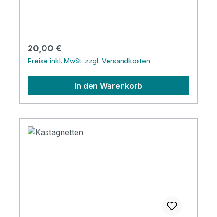
beruhigender Sound Perfekt für
Klangtherapie und Meditation Inkl. Klöppel,
Starterheft und Sticker
Regulärer Preis:
20,00 €
Preise inkl. MwSt. zzgl. Versandkosten
In den Warenkorb