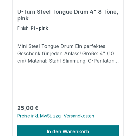
U-Turn Steel Tongue Drum 4" 8 Töne,
pink
Finish:
PI - pink
Mini Steel Tongue Drum Ein perfektes
Geschenk für jeden Anlass! Größe: 4" (10
cm) Material: Stahl Stimmung: C-Pentatonic
G3 A3 C4 D4 E4 G4 A4 C58 Töne Höhe:
5.2cm Breite: 12cm Farbe: Pink (auch in
Midnight blue & Pink erhältlich)Klarer,
beruhigender Sound Perfekt für
Klangtherapie und Meditation Inkl. Beutel,
Klöppel, Starterheft, Fingerkuppenschutz
Regulärer Preis:
25,00 €
und Sticker
Preise inkl. MwSt. zzgl. Versandkosten
In den Warenkorb