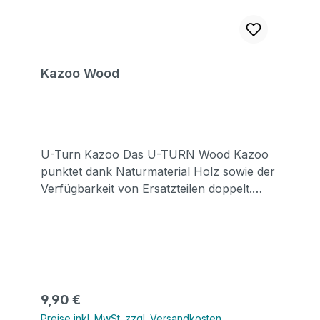
Kazoo Wood
U-Turn Kazoo Das U-TURN Wood Kazoo
punktet dank Naturmaterial Holz sowie der
Verfügbarkeit von Ersatzteilen doppelt.
Dazu kommt es in edler Metalldose und
eignet sich prima als Geschenkartikel.
Bereits ab Werk sind Ersatzmembrane
sowie Ersatz Holzring im
Lieferumfang. Händler beachten bitte
unsere Staffelpreise.
Regulärer Preis:
9,90 €
Preise inkl. MwSt. zzgl. Versandkosten