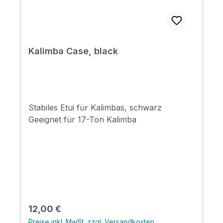
Kalimba Case, black
Stabiles Etui für Kalimbas, schwarz
Geeignet für 17-Ton Kalimba
Regulärer Preis:
12,00 €
Preise inkl. MwSt. zzgl. Versandkosten