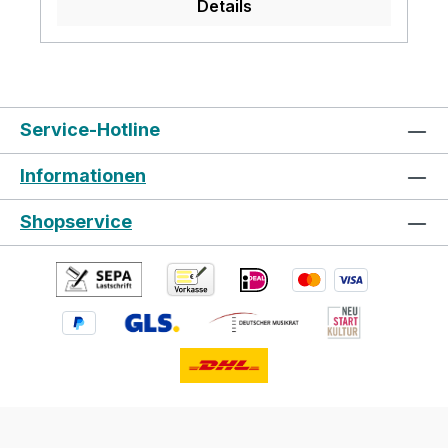
Details
628mm (24-3/4") Pickups: Neck: VLS-1
Bridge: VLS-1 Controls: Volume,Tone, 3-
Way PU Selector Tailpiece: GBD Bridge &
Floating Tremolo Hardware: Chrome
Soundcheck Folgendes Produktvideo
Service-Hotline
nutzen wir mit freundlicher Genehmigung
von Gregor Hilden (www.gregsguitars.de)
Informationen
Shopservice