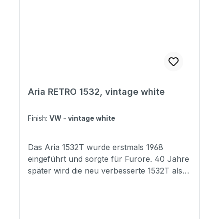
2Controls: Volume x 1, Tone x 1, PU
Selector x 1Tailpiece:
WilkinsonWeight:3,2kgHardware:
ChromeFinishes: 3TS (3Tone Sunburst),
BK (Black), VW (Vintage White)
SoundcheckFolgendes Produktvideo
nutzen wir mit freundlicher Genehmigung
von Gregor Hilden (www.gregsguitars.de)
Aria RETRO 1532, vintage white
Finish:
VW - vintage white
Das Aria 1532T wurde erstmals 1968
eingeführt und sorgte für Furore. 40 Jahre
später wird die neu verbesserte 1532T als
RETRO-1532 wiederbelebt. Das Vintage-
"Bizzare"-Erscheinungsbild wird mit
ausgezeichneter Bespielbarkeit und einem
"fetten und vollen" Klang weitergeführt. Die