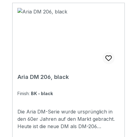
Rosewood Number of Frets: 20 Scale
Length: 780 mm (30-1/2") Pickups: Mini
Humbucker x 2 Controls:Volume x 1, Tone
x 1, PU Selector x 1 Hardware: Chrome
Finishes: 3TS (3 Tone Sunbrust)BK (Black),
VW (Vintage White) Soundcheck
Aria DM 206, black
Finish:
BK - black
Die Aria DM-Serie wurde ursprünglich in
den 60er Jahren auf den Markt gebracht.
Heute ist die neue DM als DM-206
geboren, die das Erbe und die Tradition der