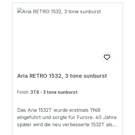
Rosewood Number of Frets: 20 Scale
Length: 780 mm (30-1/2") Pickups: Mini
Humbucker x 2 Controls:Volume x 1, Tone
x 1, PU Selector x 1 Hardware: Chrome
Finishes: 3TS (3 Tone Sunbrust)
Aria RETRO 1532, 3 tone sunburst
Finish:
3TS - 3 tone sunburst
Das Aria 1532T wurde erstmals 1968
eingeführt und sorgte für Furore. 40 Jahre
später wird die neu verbesserte 1532T als
RETRO-1532 wiederbelebt. Das Vintage-