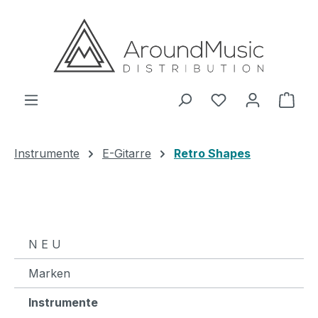
Zum Hauptinhalt springen
Ware
Instrumente
E-Gitarre
Retro Shapes
N E U
Marken
Instrumente