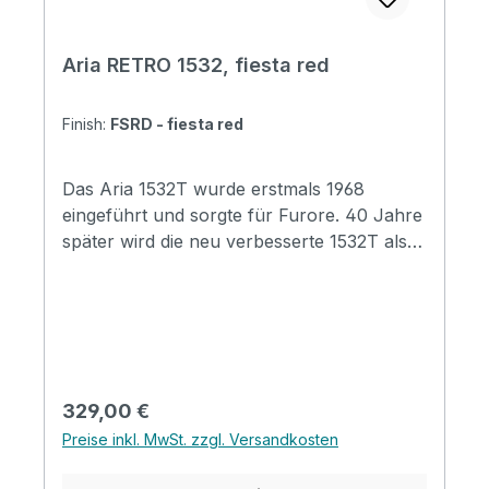
Aria RETRO 1532, fiesta red
Finish:
FSRD - fiesta red
Das Aria 1532T wurde erstmals 1968
eingeführt und sorgte für Furore. 40 Jahre
später wird die neu verbesserte 1532T als
RETRO-1532 wiederbelebt. Das Vintage-
"Bizzare"-Erscheinungsbild wird mit
ausgezeichneter Bespielbarkeit und einem
"fetten und vollen" Klang weitergeführt. Die
"guten alten Zeiten" kehren ein für allemal
zurück! Specification Body: Basswood
Regulärer Preis:
329,00 €
Neck: Maple Fingerboard: Rosewood
Preise inkl. MwSt. zzgl. Versandkosten
Fingerboard radius: 240R(9.5") Number of
frets: 21 Nut width: 42mm Scale length: