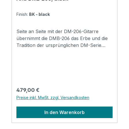
Finish:
BK - black
Seite an Seite mit der DM-206-Gitarre
übernimmt die DMB-206 das Erbe und die
Tradition der ursprünglichen DM-Serie
sowie aktualisierte Spezifikationen, um den
Bedürfnissen moderner Spieler gerecht zu
werden. Die kurze Mensur ist ein weiterer
charmanter Punkt, der nicht unerwähnt
bleiben sollte. Der gesamte Korpus ist
etwas kleiner und sehr freundlich für
Regulärer Preis:
479,00 €
Spieler mit kleineren Händen, auch die
Preise inkl. MwSt. zzgl. Versandkosten
ideale Wahl für Gitarristen, die den Bass
erkunden wollen. Erhältlich in 3
In den Warenkorb
Farbvariationen von 3 Tone Sunburst,
Black und Vintage White. Specification
Body: Basswood Neck: Maple Fingerboard: