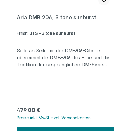
nutzen wir mit freundlicher Genehmigung
von Gregor Hilden (www.gregsguitars.de)
Aria DMB 206, 3 tone sunburst
Finish:
3TS - 3 tone sunburst
Seite an Seite mit der DM-206-Gitarre
übernimmt die DMB-206 das Erbe und die
Tradition der ursprünglichen DM-Serie
sowie aktualisierte Spezifikationen, um den
Bedürfnissen moderner Spieler gerecht zu
werden. Die kurze Mensur ist ein weiterer
charmanter Punkt, der nicht unerwähnt
bleiben sollte. Der gesamte Korpus ist
etwas kleiner und sehr freundlich für
Regulärer Preis:
479,00 €
Spieler mit kleineren Händen, auch die
Preise inkl. MwSt. zzgl. Versandkosten
ideale Wahl für Gitarristen, die den Bass
erkunden wollen. Erhältlich in 3