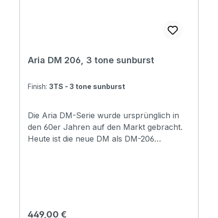
VW (Vintage White) Soundcheck
Aria DM 206, 3 tone sunburst
Finish:
3TS - 3 tone sunburst
Die Aria DM-Serie wurde ursprünglich in
den 60er Jahren auf den Markt gebracht.
Heute ist die neue DM als DM-206
geboren, die das Erbe und die Tradition der
ursprünglichen DM vollständig übernimmt.
Allerdings entsprechen die Spezifikationen
der DM-206 nicht denen der alten DM-
Gitarren, sondern wurden erneuert, um
den Bedürfnissen moderner Gitarristen
Regulärer Preis:
449,00 €