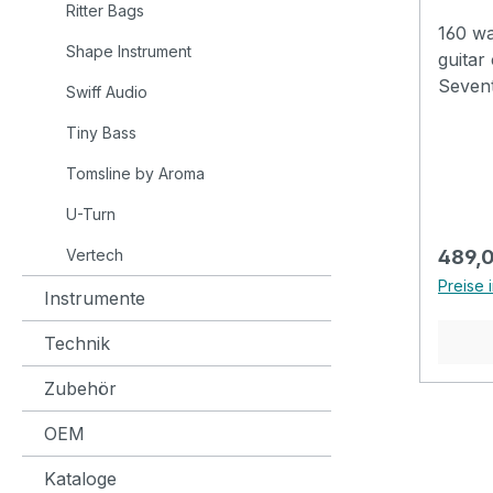
Ritter Bags
übersi
160 wa
Regler
Shape Instrument
guitar
Mitten
Seventy 
Swiff Audio
Simula
output:160
Gesamt
Tiny Bass
US57 
intuiti
Rever
Tomsline by Aroma
verfüg
Amp.U
einen
U-Turn
KEMP5
Mitspi
FUNKY
Regulä
Vertech
489,
einen
Tremo
Preise 
lautlo
65Roc
Instrumente
Anschl
Tremo
Fußschalter. O
Technik
Amp.
Probe
Amp.R
Zubehör
dem nä
Amp.R
Fullst
Flange
OEM
Klangv
Noise
Kompo
Kataloge
Wah.M