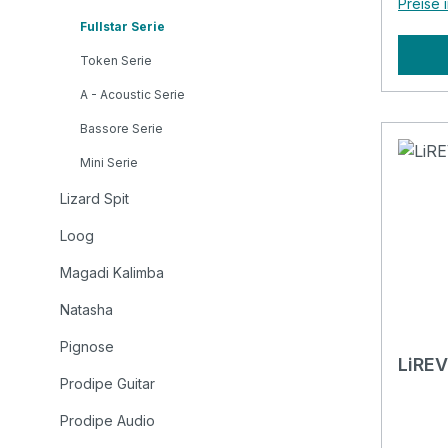
Preise 
authen
Fullstar Serie
8 Laut
8 hoch
Token Serie
Verfüg
A - Acoustic Serie
15 nah
Bassore Serie
von gl
über k
Mini Serie
bis hi
Lizard Spit
und Meta
druckv
Loog
hochwe
Magadi Kalimba
8"-Lau
ausge
Natasha
dynam
Pignose
ist. I
LiREV
intell
Prodipe Guitar
entste
Prodipe Audio
Sound
direktem 