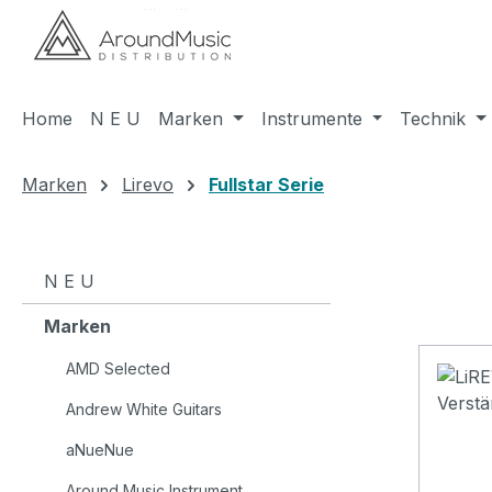
m Hauptinhalt springen
Zur Suche springen
Zur Hauptnavigation springen
Home
N E U
Marken
Instrumente
Technik
Marken
Lirevo
Fullstar Serie
N E U
Marken
AMD Selected
Andrew White Guitars
aNueNue
Around Music Instrument