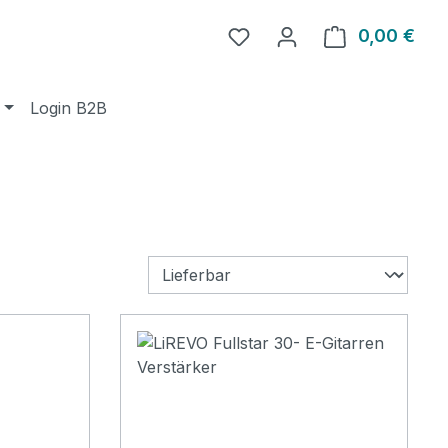
0,00 €
Ware
Login B2B