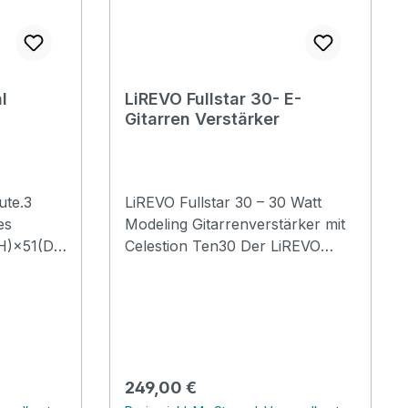
l
LiREVO Fullstar 30- E-
Gitarren Verstärker
LiREVO Fullstar 30 – 30 Watt
es
Modeling Gitarrenverstärker mit
H)×51(D)
Celestion Ten30 Der LiREVO
Fullstar 30 ist ein leistungsstarker
30-Watt-Modeling-
Gitarrenverstärker für
Gitarristen, die maximale
Klangvielfalt mit ausreichend
Leistungsreserven kombinieren
Regulärer Preis:
249,00 €
möchten. Ausgestattet mit einem