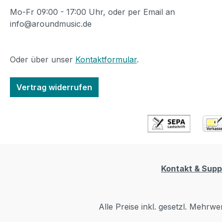
Üben A
size:
Mo-Fr 09:00 - 17:00 Uhr, oder per Email an
Fußsc
info@aroundmusic.de
ideal 
Proberaum Specif
Fullst
Oder über unser
Kontaktformular
.
Watts 
Amp /
Vertrag widerrufen
US57 
US65 
KEMP5
US57 
LUXE 
65Roc
Bass 
Kontakt & Supp
UK60 
UK70 
Amp /
Alle Preise inkl. gesetzl. Mehrwe
Flange
Noise 