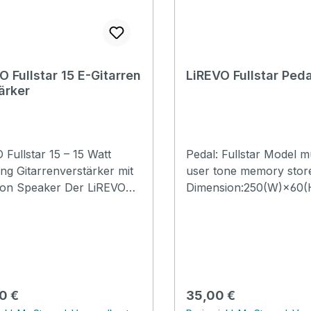
O Fullstar 15 E-Gitarren
LiREVO Fullstar Peda
ärker
 Fullstar 15 – 15 Watt
Pedal: Fullstar Model mute.3
ng Gitarrenverstärker mit
user tone memory stor
 Speaker Der LiREVO
Dimension:250(W)×60(
ar 15 ist ein moderner 15-
mm Net Weight:0.6(Kg) Package:
odeling-Verstärker für E-
each carton Packing
isten, die maximale
size:77*43*77cm/pc
ielfalt in einem kompakten
 suchen. Dank des
ngsstarken DSP-
rer Preis:
Regulärer Preis:
0 €
35,00 €
sors stehen 32