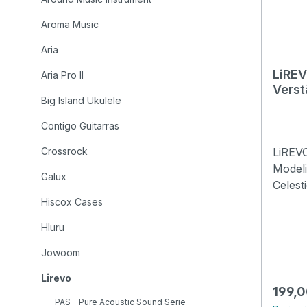
Aroma Music
Aria
LiREV
Aria Pro II
Verst
Big Island Ukulele
Contigo Guitarras
Crossrock
LiREVO
Modeli
Galux
Celestion
Fullst
Hiscox Cases
Watt-M
Hluru
Gitarr
Klangv
Jowoom
Combo
Lirevo
leistu
Regulä
199,0
Prozes
PAS - Pure Acoustic Sound Serie