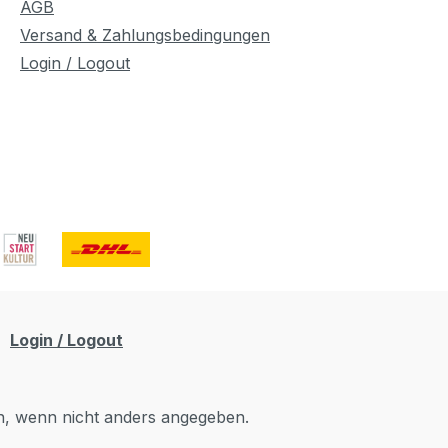
AGB
Hochwertiger 10" Celestion
bic
Versand & Zahlungsbedingungen
Ten30 Lautsprecher 32
/carton
authentische Verstärkermodelle
Login / Logout
8 Cabinet-Simulationen Bis zu
256 Klangkombinationen 8
integrierte Effekte (Echo,
Reverb, Spring, Delay, Chorus,
Flanger, Phaser und Tremolo)
Moderner DSP-Prozessor für
authentische Sounds 3-Band-EQ
mit Gain- und Master-Regler
AUX-Eingang zum Mitspielen
Kopfhörerausgang für lautloses
Üben Anschluss für optionalen
Login / Logout
Fußschalter Ideal für Zuhause,
Proberaum, Recording und
kleine Bühnen Specification
 wenn nicht anders angegeben.
Model: Fullstar - 30 Power
output: 30 Watts AMP Modes: 32