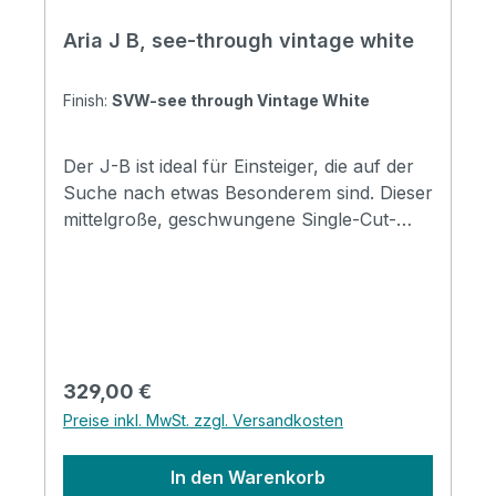
Aria J B, see-through vintage white
Finish:
SVW-see through Vintage White
Der J-B ist ideal für Einsteiger, die auf der
Suche nach etwas Besonderem sind. Dieser
mittelgroße, geschwungene Single-Cut-
Bass hat ein frisches Design und einen
kraftvollen Sound. Specification Body:
Poplar Neck: Maple, Bolt-on Fingerboard:
Rosewood Fingerboard radius: 240R (9.5")
Number of Frets: 22 Nut width: 38mm
Scale Length: 813mm (32") Pickups: OJ-5
Regulärer Preis:
329,00 €
Single Coil x 2 (Alnico-5) Controls: Volume
Preise inkl. MwSt. zzgl. Versandkosten
x1, Tone x1, PU Selector x1 Bridge: VFB-1C
Hardware: Chrome Finishes: * SVW (See-
In den Warenkorb
Through Vintage White) * 3TS (3 Tone