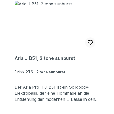
Wilkinson Hardware: Chrome Finish: *
OPSB (Open-Pore Sunburst) * OPWH
(Open-Pore White) * OPN (Open-Pore
Natural) Description Soundcheck
Aria J B51, 2 tone sunburst
Finish:
2TS - 2 tone sunburst
Der Aria Pro II J-B51 ist ein Solidbody-
Elektrobass, der eine Hommage an die
Entstehung der modernen E-Bässe in den
1950er Jahren darstellt. Die Kombination
aus kleinem Korpus, mittlerer Mensurlänge