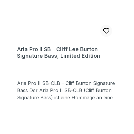
Aria Pro II SB - Cliff Lee Burton
Signature Bass, Limited Edition
Aria Pro II SB-CLB – Cliff Burton Signature
Bass Der Aria Pro II SB-CLB (Cliff Burton
Signature Bass) ist eine Hommage an einen
der einflussreichsten Bassisten der Rock-
und Metal-Geschichte. Dieses Modell
basiert auf dem legendären Aria SB-Bass,
den Cliff Burton in den frühen Metallica-
Jahren spielte, und verbindet klassisches