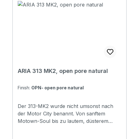
Length: 780 mm (30-1/2") Pickups: Mini
Humbucker x 2 Controls:Volume x 1, Tone
x 1, PU Selector x 1 Hardware: Chrome
Finishes: 3TS (3 Tone Sunbrust)BK (Black),
VW (Vintage White) Soundcheck
ARIA 313 MK2, open pore natural
Finish:
OPN- open pore natural
Der 313-MK2 wurde nicht umsonst nach
der Motor City benannt. Von sanftem
Motown-Soul bis zu lautem, düsterem
Detroit-Rock & Roll - dieser Bass kann
alles. Die strukturierte Haptik der