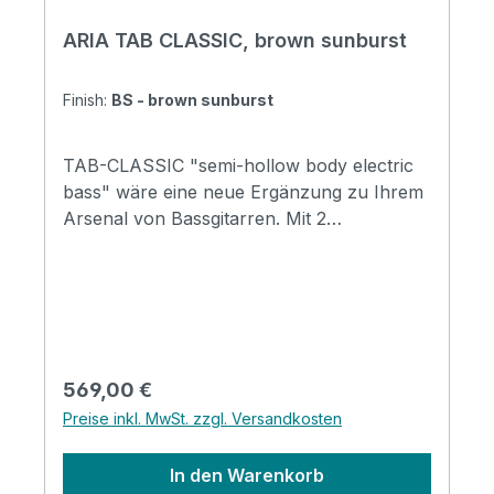
ARIA TAB CLASSIC, brown sunburst
Finish:
BS - brown sunburst
TAB-CLASSIC "semi-hollow body electric
bass" wäre eine neue Ergänzung zu Ihrem
Arsenal von Bassgitarren. Mit 2
Humbuckern und 3-Wege-Kippschaltern
können Sie Musik in verschiedenen Stilen
spielen. Atemberaubender Vintage-Stil und
dennoch moderne Vielseitigkeit und
Leistung für das moderne Spiel. Erhältlich
in 3 Farbvarianten. Specification Body:
Regulärer Preis:
569,00 €
Maple Arched Top and Back Neck: Maple 3
Preise inkl. MwSt. zzgl. Versandkosten
ply, Set-Neck Fingerboard: Rosewood
Number of Frets: 20 Scale Length: 860mm
In den Warenkorb
(34 inches) Pickups: AMH-4 x 2 Controls: