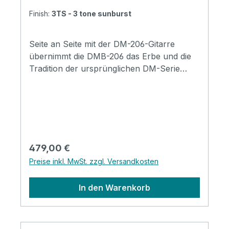
Finish:
3TS - 3 tone sunburst
Seite an Seite mit der DM-206-Gitarre
übernimmt die DMB-206 das Erbe und die
Tradition der ursprünglichen DM-Serie
sowie aktualisierte Spezifikationen, um den
Bedürfnissen moderner Spieler gerecht zu
werden. Die kurze Mensur ist ein weiterer
charmanter Punkt, der nicht unerwähnt
bleiben sollte. Der gesamte Korpus ist
etwas kleiner und sehr freundlich für
Regulärer Preis:
479,00 €
Spieler mit kleineren Händen, auch die
Preise inkl. MwSt. zzgl. Versandkosten
ideale Wahl für Gitarristen, die den Bass
erkunden wollen. Erhältlich in 3
In den Warenkorb
Farbvariationen von 3 Tone Sunburst,
Black und Vintage White. Specification
Body: Basswood Neck: Maple Fingerboard:
Rosewood Number of Frets: 20 Scale