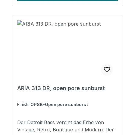
24 Scale Length: 864mm Pickups: PV-4
（Alnico-5)Controls: Volume,
ToneTailpiece: Wilkinson Hardware:
Chrome Finish: * OPSB (Open-Pore
Sunburst) * OPWH (Open-Pore White) *
OPN (Open-Pore Natural)
ARIA 313 DR, open pore sunburst
Finish:
OPSB-Open pore sunburst
Der Detroit Bass vereint das Erbe von
Vintage, Retro, Boutique und Modern. Der