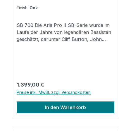
Finish:
Oak
SB 700 Die Aria Pro II SB-Serie wurde im
Laufe der Jahre von legendären Bassisten
geschätzt, darunter Cliff Burton, John
Taylor, Rudy Sarzo, Jack Bruce und
Marcus Miller. Seit seiner ersten
Einführung im Jahr 1978 wird der Aria Pro
II SB-700 von erfahrenen japanischen
Luthiers gefertigt. Die Hals-durch-
Konstruktion mit einem geschmeidigen
Regulärer Preis:
1.399,00 €
fersenlosen Ausschnitt sorgt für
Preise inkl. MwSt. zzgl. Versandkosten
überlegenen Komfort beim Spielen in den
oberen Bundpositionen und maximiert
In den Warenkorb
gleichzeitig die Korpusresonanz. Er ist mit
dem japanischen Aria Pro II Original-MB-1E
Pickup ausgestattet, der über einen aktiven
BB-Schaltkreis verfügt, der einen