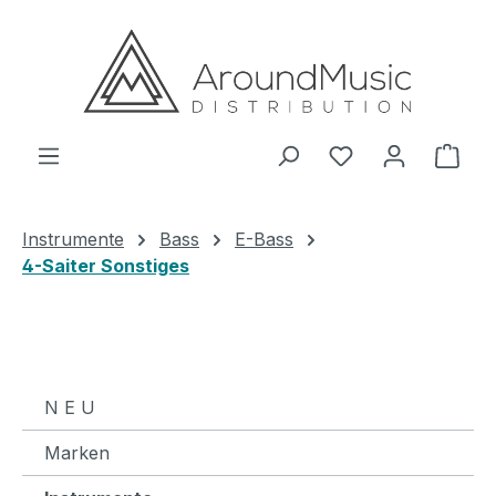
Zum Hauptinhalt springen
Ware
Instrumente
Bass
E-Bass
4-Saiter Sonstiges
N E U
Marken