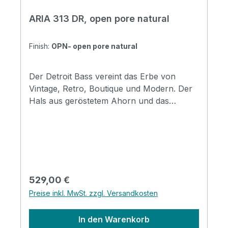
ARIA 313 DR, open pore natural
Finish:
OPN- open pore natural
Der Detroit Bass vereint das Erbe von
Vintage, Retro, Boutique und Modern. Der
Hals aus geröstetem Ahorn und das
Palisander-Griffbrett sorgen für einen
hervorragenden Ton und die offenporige
Satinierung maximiert die Resonanz des
Korpus und vervollständigt das
atemberaubende Aussehen. Ausgestattet
mit Alnico-5-Tonabnehmern, klanglich sehr
Regulärer Preis:
529,00 €
vielseitig für jeden Bassisten. Erhältlich in 3
Preise inkl. MwSt. zzgl. Versandkosten
verschiedenen Farben.. Specification Body:
Ash Neck: Roasted Maple, Bolt-on
In den Warenkorb
Fingerboard: Rosewood Number of Frets: