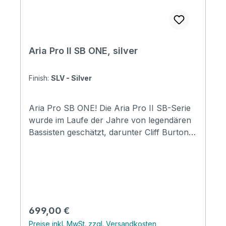
Aria Pro II SB ONE, silver
Finish:
SLV - Silver
Aria Pro SB ONE! Die Aria Pro II SB-Serie
wurde im Laufe der Jahre von legendären
Bassisten geschätzt, darunter Cliff Burton,
John Taylor, Rudy Sarzo, Jack Bruce und
Marcus Miller. Der SB-ONE ist der erste
SB-Bass der Einstiegsklasse in der
Geschichte des Aria Pro II. Dennoch erbt
er das reiche Erbe des SB. Ausgestattet mit
einem Humbucker-Tonabnehmer, der
Regulärer Preis:
699,00 €
einen beeindruckend fetten Ton erzeugt
Preise inkl. MwSt. zzgl. Versandkosten