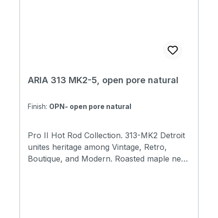
(Open-Pore White) * OPN (Open-Pore
Natural) Description Soundcheck
ARIA 313 MK2-5, open pore natural
Finish:
OPN- open pore natural
Pro II Hot Rod Collection. 313-MK2 Detroit
unites heritage among Vintage, Retro,
Boutique, and Modern. Roasted maple neck
and rosewood fingerboard generate a
superior tone and open-pore satin finish
maximize its body resonance as well as
completing the stunning appearance.
Equipped with alnico-5 pickups, tonally