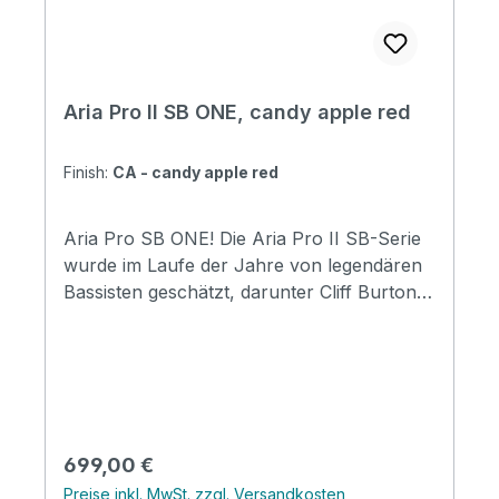
Aria Pro II SB ONE, candy apple red
Finish:
CA - candy apple red
Aria Pro SB ONE! Die Aria Pro II SB-Serie
wurde im Laufe der Jahre von legendären
Bassisten geschätzt, darunter Cliff Burton,
John Taylor, Rudy Sarzo, Jack Bruce und
Marcus Miller. Der SB-ONE ist der erste
SB-Bass der Einstiegsklasse in der
Geschichte des Aria Pro II. Dennoch erbt
er das reiche Erbe des SB. Ausgestattet mit
einem Humbucker-Tonabnehmer, der
Regulärer Preis:
699,00 €
einen beeindruckend fetten Ton erzeugt
Preise inkl. MwSt. zzgl. Versandkosten