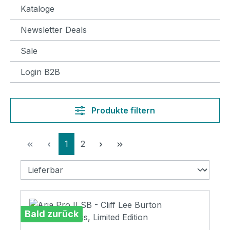
Kataloge
Newsletter Deals
Sale
Login B2B
Produkte filtern
Seite
Seite
1
2
Bald zurück