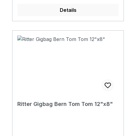
zu einem Ausdruck ihres persönlichen Stil.
Details
Specifications Padding construction: 20mm
high density, 5mm soft foam & 3mm
soft/plush Padding: 28 mm Pockets: 3
pockets / 1 headstock pocket Reflective
logo and stripes: Yes. 4 stripes at bottom
Raincover included: No Front pocket with
organizer: No Adress tag: Yes Aircraft
hanger: No Weight: 1.46 kg Depth: 160 mm
Diameter: 420 mm
Ritter Gigbag Bern Tom Tom 12"x8"