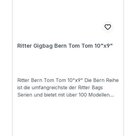
hanger: No Depth: 200 mm Diameter: 430
mm
Ritter Gigbag Bern Tom Tom 10"x9"
Ritter Bern Tom Tom 10"x9" Die Bern Reihe
ist die umfangreichste der Ritter Bags
Serien und bietet mit über 100 Modellen
Taschen für nahezu alle
Instrumentenbereiche. Die Taschen
schützen Ihr Instrument hervorragend und
durch die komfortable Gestaltung, sind sie
für den täglichen Gebrauch und Reisen