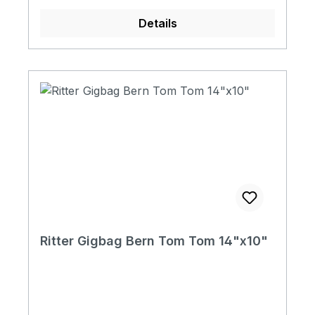
zu einem Ausdruck ihres persönlichen Stil.
Details
Specifications Padding construction: 20mm
high density, 5mm soft foam & 3mm
soft/plush Padding: 28 mm Pockets: 3
pockets / 1 headstock pocket Reflective
logo and stripes: Yes. 4 stripes at bottom
Raincover included: No Front pocket with
organizer: No Adress tag: Yes Aircraft
hanger: No Weight: 0,92 kg Depth: 310 mm
Diameter: 30 mm
Ritter Gigbag Bern Tom Tom 14"x10"