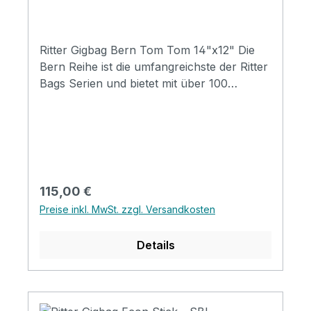
Ritter Gigbag Bern Tom Tom 14"x12" Die
Bern Reihe ist die umfangreichste der Ritter
Bags Serien und bietet mit über 100
Modellen Taschen für nahezu alle
Instrumentenbereiche. Die Taschen
schützen Ihr Instrument hervorragend und
durch die komfortable Gestaltung, sind sie
für den täglichen Gebrauch und Reisen
wunderbar geeignet. Mit coolen
Regulärer Preis:
115,00 €
Designmerkmalen, insbesondere mit der
Preise inkl. MwSt. zzgl. Versandkosten
neuen Badge-Option, werden die Taschen
zu einem Ausdruck ihres persönlichen Stil.
Details
Specifications Padding construction: 20mm
high density, 5mm soft foam & 3mm
soft/plush Padding: 28 mm Pockets: 3
pockets / 1 headstock pocket Reflective