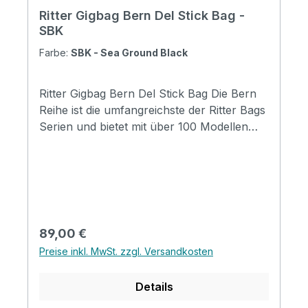
Ritter Gigbag Bern Del Stick Bag -
SBK
Farbe:
SBK - Sea Ground Black
Ritter Gigbag Bern Del Stick Bag Die Bern
Reihe ist die umfangreichste der Ritter Bags
Serien und bietet mit über 100 Modellen
Taschen für nahezu alle
Instrumentenbereiche. Die Taschen
schützen Ihr Instrument hervorragend und
durch die komfortable Gestaltung, sind sie
für den täglichen Gebrauch und Reisen
wunderbar geeignet. Mit coolen
Regulärer Preis:
89,00 €
Designmerkmalen, insbesondere mit der
Preise inkl. MwSt. zzgl. Versandkosten
neuen Badge-Option, werden die Taschen
zu einem Ausdruck ihres persönlichen Stil.
Details
Specifications Padding construction: 20mm
high density, 5mm soft foam & 3mm