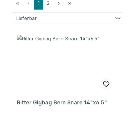
Seite
Seite
1
2
Ritter Gigbag Bern Snare 14"x6.5"