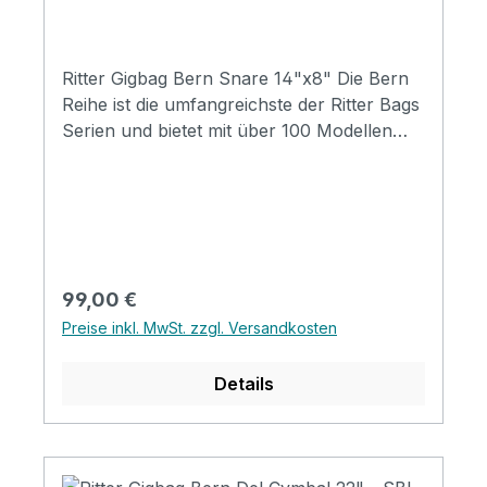
Ritter Gigbag Bern Snare 14"x8" Die Bern
Reihe ist die umfangreichste der Ritter Bags
Serien und bietet mit über 100 Modellen
Taschen für nahezu alle
Instrumentenbereiche. Die Taschen
schützen Ihr Instrument hervorragend und
durch die komfortable Gestaltung, sind sie
für den täglichen Gebrauch und Reisen
wunderbar geeignet. Mit coolen
Regulärer Preis:
99,00 €
Designmerkmalen, insbesondere mit der
Preise inkl. MwSt. zzgl. Versandkosten
neuen Badge-Option, werden die Taschen
zu einem Ausdruck ihres persönlichen Stil.
Details
Specifications Padding construction: 20mm
high density, 5mm soft foam & 3mm
soft/plush Padding: 28 mm Pockets: 3
pockets / 1 headstock pocket Reflective