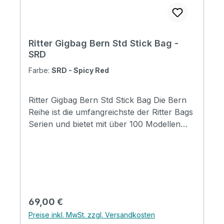
Ritter Gigbag Bern Std Stick Bag -
SRD
Farbe:
SRD - Spicy Red
Ritter Gigbag Bern Std Stick Bag Die Bern
Reihe ist die umfangreichste der Ritter Bags
Serien und bietet mit über 100 Modellen
Taschen für nahezu alle
Instrumentenbereiche. Die Taschen
schützen Ihr Instrument hervorragend und
durch die komfortable Gestaltung, sind sie
für den täglichen Gebrauch und Reisen
wunderbar geeignet. Mit coolen
Regulärer Preis:
69,00 €
Designmerkmalen, insbesondere mit der
Preise inkl. MwSt. zzgl. Versandkosten
neuen Badge-Option, werden die Taschen