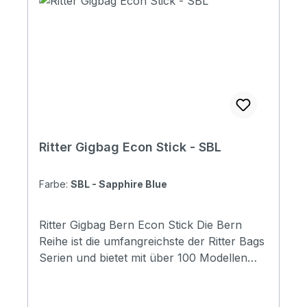
logo and stripes: Yes. 4 stripes at bottom
Raincover included: No Front pocket with
organizer: No Adress tag: Yes Aircraft
hanger: No Weight: 1.72 kg Depth: 310 mm
Diameter: 440 mm
Ritter Gigbag Econ Stick - SBL
Farbe:
SBL - Sapphire Blue
Ritter Gigbag Bern Econ Stick Die Bern
Reihe ist die umfangreichste der Ritter Bags
Serien und bietet mit über 100 Modellen
Taschen für nahezu alle
Instrumentenbereiche. Die Taschen
schützen Ihr Instrument hervorragend und