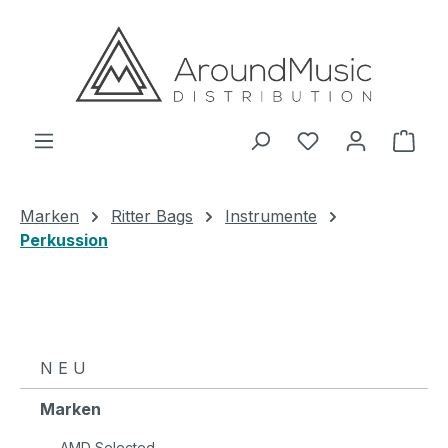
Zum Hauptinhalt springen
Ware
Marken
Ritter Bags
Instrumente
Perkussion
N E U
Marken
AMD Selected