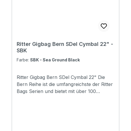
hanger: No Weight: 1.40 kg Depth: 200 mm
Diameter: 390 mm
Ritter Gigbag Bern SDel Cymbal 22" -
SBK
Farbe:
SBK - Sea Ground Black
Ritter Gigbag Bern SDel Cymbal 22" Die
Bern Reihe ist die umfangreichste der Ritter
Bags Serien und bietet mit über 100
Modellen Taschen für nahezu alle
Instrumentenbereiche. Die Taschen
schützen Ihr Instrument hervorragend und
durch die komfortable Gestaltung, sind sie
für den täglichen Gebrauch und Reisen