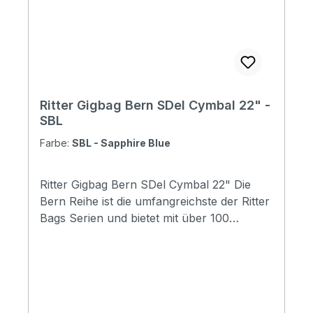
hanger: No Weight: 1.68 kg Depth: 240 mm
Diameter: 440 mm
Ritter Gigbag Bern SDel Cymbal 22" -
SBL
Farbe:
SBL - Sapphire Blue
Ritter Gigbag Bern SDel Cymbal 22" Die
Bern Reihe ist die umfangreichste der Ritter
Bags Serien und bietet mit über 100
Modellen Taschen für nahezu alle
Instrumentenbereiche. Die Taschen
schützen Ihr Instrument hervorragend und
durch die komfortable Gestaltung, sind sie
für den täglichen Gebrauch und Reisen