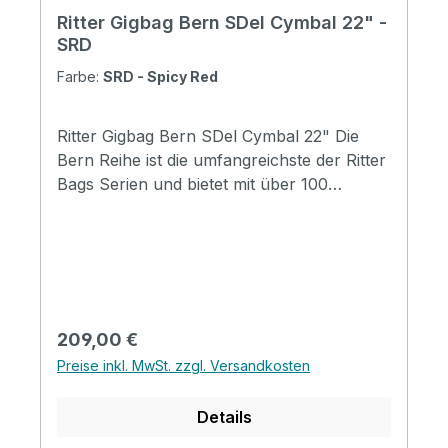
Ritter Gigbag Bern SDel Cymbal 22" -
SRD
Farbe:
SRD - Spicy Red
Ritter Gigbag Bern SDel Cymbal 22" Die
Bern Reihe ist die umfangreichste der Ritter
Bags Serien und bietet mit über 100
Modellen Taschen für nahezu alle
Instrumentenbereiche. Die Taschen
schützen Ihr Instrument hervorragend und
durch die komfortable Gestaltung, sind sie
für den täglichen Gebrauch und Reisen
wunderbar geeignet. Mit coolen
Regulärer Preis:
209,00 €
Designmerkmalen, insbesondere mit der
Preise inkl. MwSt. zzgl. Versandkosten
neuen Badge-Option, werden die Taschen
zu einem Ausdruck ihres persönlichen Stil.
Details
Specifications Padding construction: 20mm
high density, 5mm soft foam & 3mm