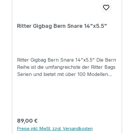
Ritter Gigbag Bern Snare 14"x5.5"
Ritter Gigbag Bern Snare 14"x5.5" Die Bern
Reihe ist die umfangreichste der Ritter Bags
Serien und bietet mit über 100 Modellen
Taschen für nahezu alle
Instrumentenbereiche. Die Taschen
schützen Ihr Instrument hervorragend und
durch die komfortable Gestaltung, sind sie
für den täglichen Gebrauch und Reisen
wunderbar geeignet. Mit coolen
Regulärer Preis:
89,00 €
Designmerkmalen, insbesondere mit der
Preise inkl. MwSt. zzgl. Versandkosten
neuen Badge-Option, werden die Taschen