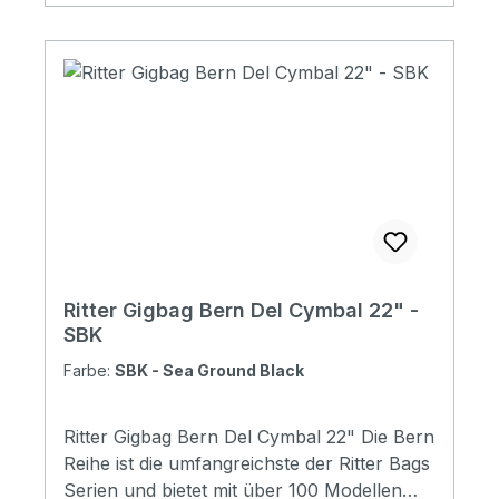
soft/plush Padding: 28 mm Pockets: 3
pockets / 1 headstock pocket Reflective
logo and stripes: Yes. 4 stripes at bottom
Raincover included: No Front pocket with
organizer: No Adress tag: Yes Aircraft
hanger: No Weight: 1,20 kg Depth: 330 mm
Diameter: 40 mm
Ritter Gigbag Bern Del Cymbal 22" -
SBK
Farbe:
SBK - Sea Ground Black
Ritter Gigbag Bern Del Cymbal 22" Die Bern
Reihe ist die umfangreichste der Ritter Bags
Serien und bietet mit über 100 Modellen