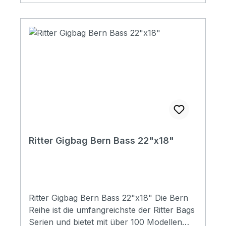
soft/plush Padding: 28 mm Pockets: 3
pockets / 1 headstock pocket Reflective
logo and stripes: Yes. 4 stripes at bottom
Raincover included: No Front pocket with
organizer: No Adress tag: Yes Aircraft
hanger: No Weight: 3,30 kg Depth: 10 mm
Diameter: 550 mm
Ritter Gigbag Bern Bass 22"x18"
Ritter Gigbag Bern Bass 22"x18" Die Bern
Reihe ist die umfangreichste der Ritter Bags
Serien und bietet mit über 100 Modellen