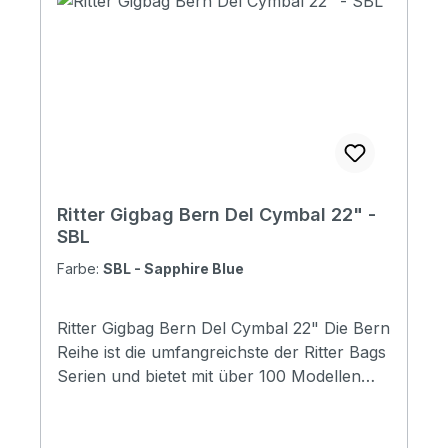
logo and stripes: Yes. 4 stripes at bottom
Raincover included: No Front pocket with
organizer: No Adress tag: Yes Aircraft
hanger: No Weight: 1.54 kg Depth: 220 mm
Diameter: 420 mm
Ritter Gigbag Bern Del Cymbal 22" -
SBL
Farbe:
SBL - Sapphire Blue
Ritter Gigbag Bern Del Cymbal 22" Die Bern
Reihe ist die umfangreichste der Ritter Bags
Serien und bietet mit über 100 Modellen
Taschen für nahezu alle
Instrumentenbereiche. Die Taschen
schützen Ihr Instrument hervorragend und