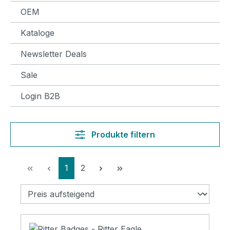
OEM
Kataloge
Newsletter Deals
Sale
Login B2B
Produkte filtern
Seite
Seite
1
2