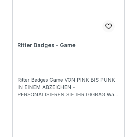
Ritter Badges - Game
Ritter Badges Game VON PINK BIS PUNK
IN EINEM ABZEICHEN -
PERSONALISIEREN SIE IHR GIGBAG Was
sagt Ihre Ausrüstung über Sie aus? Unsere
Taschen schützen nicht nur Ihr
Musikequipment, sondern lassen Sie auch
gut aussehen und vermitteln Ihren Stil und
Ihre musikalischen Vorlieben. Machen Sie