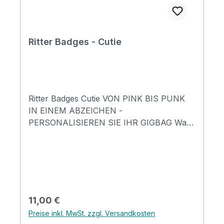
Ritter Badges - Cutie
Ritter Badges Cutie VON PINK BIS PUNK
IN EINEM ABZEICHEN -
PERSONALISIEREN SIE IHR GIGBAG Was
sagt Ihre Ausrüstung über Sie aus? Unsere
Taschen schützen nicht nur Ihr
Musikequipment, sondern lassen Sie auch
gut aussehen und vermitteln Ihren Stil und
Ihre musikalischen Vorlieben. Machen Sie
unmissverständlich klar, dass Sie ein
Regulärer Preis:
11,00 €
Punkrocker sind, tragen Sie mit einem
Preise inkl. MwSt. zzgl. Versandkosten
Smiley zur positiven Stimmung bei oder