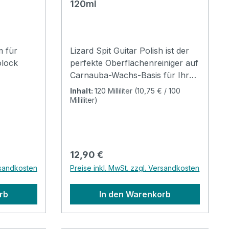
120ml
m für
Lizard Spit Guitar Polish ist der
olock
perfekte Oberflächenreiniger auf
Carnauba-Wachs-Basis für Ihr
Instrument! Schonend werden
Inhalt:
120 Milliliter
(10,75 € / 100
Schweiß, Fingerabdrücke,
Milliliter)
Schmutz, Staub und
Rauchablagerungen entfernt.
Lizard Spit Guitar Polish
hinterlässt keine Fettschicht,
Regulärer Preis:
12,90 €
zieht keinen Staub an, ist
rsandkosten
Preise inkl. MwSt. zzgl. Versandkosten
ungiftig, silikonfrei, schnell
trocknend, fettfrei und
rb
In den Warenkorb
hinterlässt keine Rückstände. Es
ist hervorragend geeignet für die
Oberflächen aller