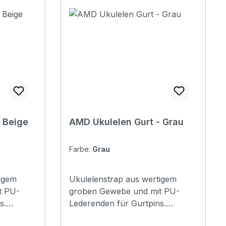
Saiteninstrumente. (Ausnahme
Schellack) Flasche = ca. 120 ml
(4 oz.)
 Beige
AMD Ukulelen Gurt - Grau
Farbe:
Grau
igem
Ukulelenstrap aus wertigem
t PU-
groben Gewebe und mit PU-
s.
Lederenden für Gurtpins.
ige und
Erhältlich in Braun, Beige und