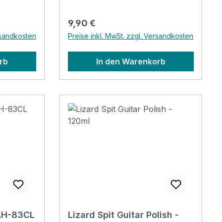
Regulärer Preis:
9,90 €
rsandkosten
Preise inkl. MwSt. zzgl. Versandkosten
rb
In den Warenkorb
AH-83CL
Lizard Spit Guitar Polish -