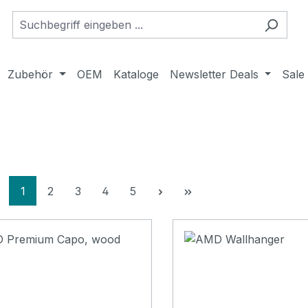
Zubehör
OEM
Kataloge
Newsletter Deals
Sale
Seite
Seite
Seite
Seite
Seite
1
2
3
4
5