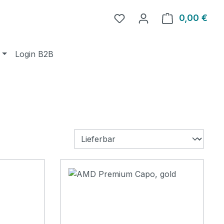
0,00 €
Ware
Login B2B