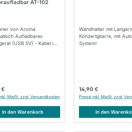
raufladbar AT-102
Tuner von Aroma
Wandhalter mit Langar
 Aufladbares
Konzertgitarre, mit Aut
erät (USB 5V) - Kabel im
System!
fang dabei Größere
 mit einer
zum Schutz der
ar um 360° für
rfekte Sicht egal in welcher
arre, E-
rer Preis:
Regulärer Preis:
 €
14,90 €
e, Bass, Violine und
inkl. MwSt. zzgl. Versandkosten
Preise inkl. MwSt. zzgl. Ve
e
In den Warenkorb
In den Warenko