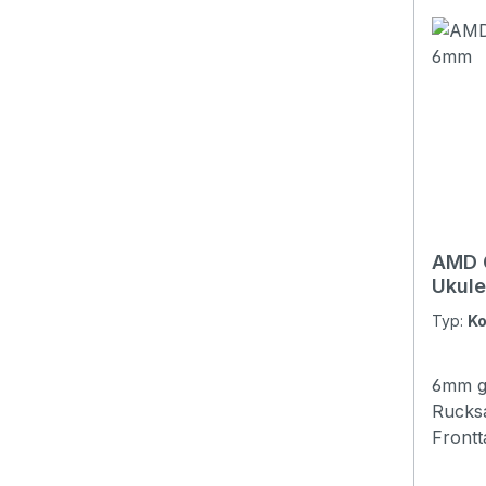
AMD 
Ukul
Typ:
Ko
6mm ge
Rucks
Frontt
Oxford