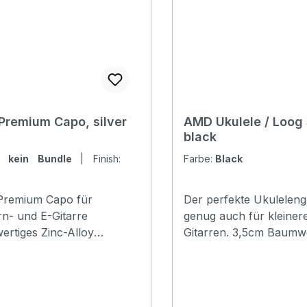
remium Capo, silver
AMD Ukulele / Loog 
black
e:
kein Bundle
|
Finish:
Farbe:
Black
remium Capo für
Der perfekte Ukulelengu
n- und E-Gitarre
genug auch für kleiner
rtiges Zinc-Alloy
Gitarren. 3,5cm Baumwollgurt
ster in drei
braune PU Lederenden
iedenen Finishes,
Längenverstellbar 65-
tiert in passgenauer
ox mit edler Haptik