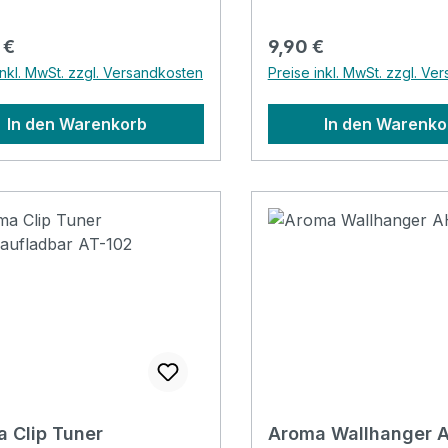
rer Preis:
Regulärer Preis:
 €
9,90 €
inkl. MwSt. zzgl. Versandkosten
Preise inkl. MwSt. zzgl. Ve
In den Warenkorb
In den Warenko
 Clip Tuner
Aroma Wallhanger 