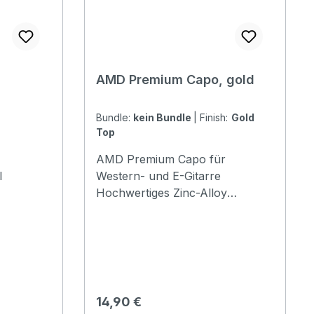
AMD Premium Capo, gold
Bundle:
kein Bundle
|
Finish:
Gold
Top
AMD Premium Capo für
l
Western- und E-Gitarre
Hochwertiges Zinc-Alloy
Capodaster in drei
verschiedenen Finishes,
präsentiert in passgenauer
Klappbox mit edler Haptik
Regulärer Preis:
14,90 €