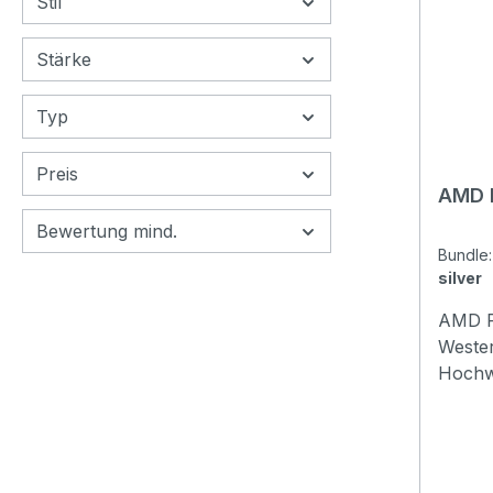
Stil
Stärke
Typ
Preis
AMD P
Bewertung mind.
Bundl
silver
AMD P
Wester
Hochwe
Capoda
versch
präsen
Klappb