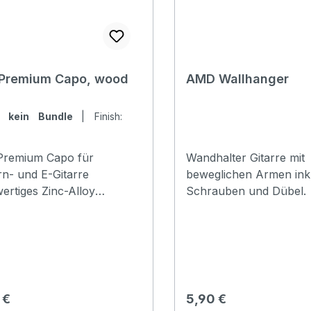
Premium Capo, wood
AMD Wallhanger
e:
kein Bundle
|
Finish:
remium Capo für
Wandhalter Gitarre mit
n- und E-Gitarre
beweglichen Armen ink
rtiges Zinc-Alloy
Schrauben und Dübel.
ster in drei
iedenen Finishes,
tiert in passgenauer
ox mit edler Haptik
rer Preis:
Regulärer Preis:
 €
5,90 €