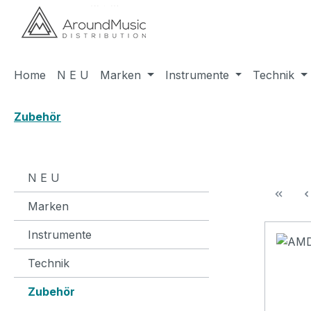
m Hauptinhalt springen
Zur Suche springen
Zur Hauptnavigation springen
Home
N E U
Marken
Instrumente
Technik
Zubehör
N E U
Marken
Instrumente
Technik
Zubehör