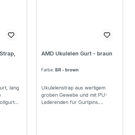
Front pocket with organizer: No
Adress tag: No Aircraft hanger:
No
Strap,
AMD Ukulelen Gurt - braun
Farbe:
BR - brown
rt, lang
Ukulelenstrap aus wertigem
e
groben Gewebe und mit PU-
Lederenden für Gurtpins.
Erhältlich in Braun, Beige und
130cm
Grau.