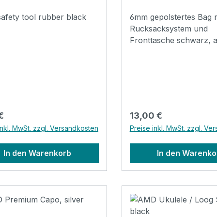
safety tool rubber black
6mm gepolstertes Bag m
Rucksacksystem und
Fronttasche schwarz, 
Oxfordstoff mit schwar
Dekostreifen. Größe:
SopranFronttasche stabi
6mm Polsterung
Rucksacktragegurte sc
*Foto zeigt die Größer 
rer Preis:
Regulärer Preis:
€
13,00 €
konzerttasche.
inkl. MwSt. zzgl. Versandkosten
Preise inkl. MwSt. zzgl. Ve
In den Warenkorb
In den Warenko