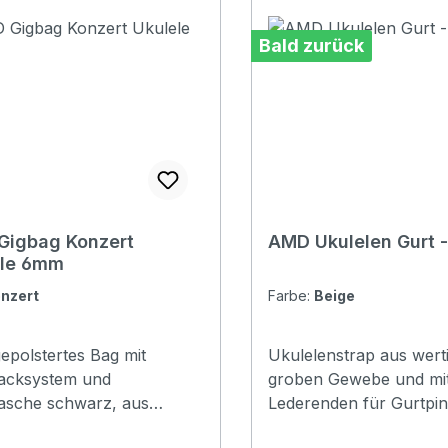
Bald zurück
Gigbag Konzert
AMD Ukulelen Gurt -
ele 6mm
nzert
Farbe:
Beige
polstertes Bag mit
Ukulelenstrap aus wert
acksystem und
groben Gewebe und mi
asche schwarz, aus
Lederenden für Gurtpin
stoff mit schwarzen
Erhältlich in Braun, Be