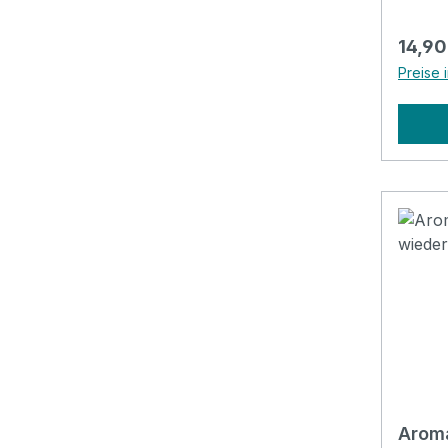
Regulä
14,90
Preise 
Aroma