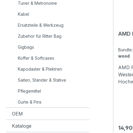
Tuner & Metronome
Kabel
Ersatzteile & Werkzeug
AMD 
Zubehör für Ritter Bag
Gigbags
Bundl
wood
Koffer & Softcases
AMD P
Kapodaster & Plektren
Wester
Saiten, Ständer & Stative
Hochwe
Capoda
Pflegemittel
versch
Gurte & Pins
präsen
Klappb
OEM
Kataloge
Regulä
14,90