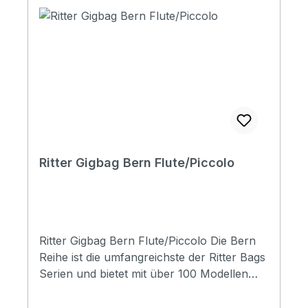
pockets / 1 headstock pocket Reflective
logo and stripes: Yes. 4 stripes at bottom
Raincover included: No Front pocket with
organizer: No Adress tag: Yes Aircraft
hanger: No Weight: 0,86 kg Length: 420
mm Upper Bout:140 mm Lower Bout: 55
mm
Ritter Gigbag Bern Flute/Piccolo
Ritter Gigbag Bern Flute/Piccolo Die Bern
Reihe ist die umfangreichste der Ritter Bags
Serien und bietet mit über 100 Modellen
Taschen für nahezu alle
Instrumentenbereiche. Die Taschen