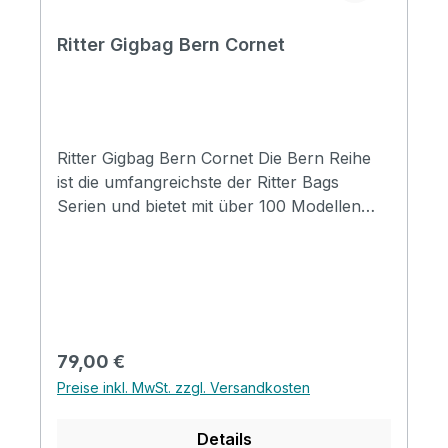
Ritter Gigbag Bern Cornet
Ritter Gigbag Bern Cornet Die Bern Reihe
ist die umfangreichste der Ritter Bags
Serien und bietet mit über 100 Modellen
Taschen für nahezu alle
Instrumentenbereiche. Die Taschen
schützen Ihr Instrument hervorragend und
durch die komfortable Gestaltung, sind sie
für den täglichen Gebrauch und Reisen
wunderbar geeignet. Mit coolen
Regulärer Preis:
79,00 €
Designmerkmalen, insbesondere mit der
Preise inkl. MwSt. zzgl. Versandkosten
neuen Badge-Option, werden die Taschen
zu einem Ausdruck ihres persönlichen Stil.
Details
Specification Padding construction: 20mm