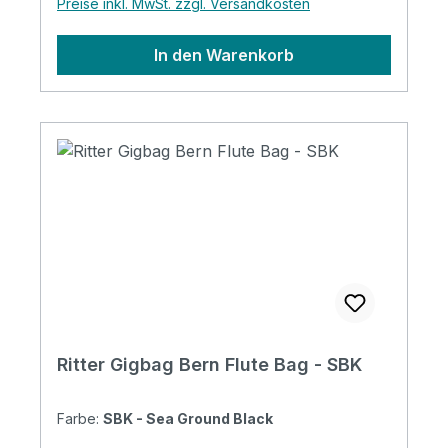
Preise inkl. MwSt. zzgl. Versandkosten
neuen Badge-Option, werden die Taschen
zu einem Ausdruck ihres persönlichen Stil.
In den Warenkorb
Specifications Padding construction: 20mm
high density, 5mm soft foam & 3mm
soft/plush Padding: 28 mm Pockets: 3
pockets / 1 headstock pocket Reflective
logo and stripes: Yes. 4 stripes at bottom
Raincover included: No Front pocket with
organizer: No Adress tag: Yes Aircraft
hanger: No Weight: 2.18 kg Length: 9700
mm Upper Bout: 290 mm Lower Bout: 340
mm Depth: 120 mm
Ritter Gigbag Bern Flute Bag - SBK
Farbe:
SBK - Sea Ground Black