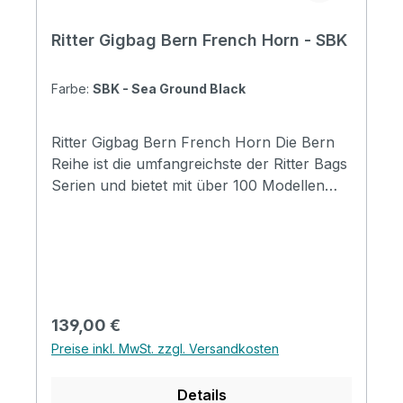
Ritter Gigbag Bern French Horn - SBK
Farbe:
SBK - Sea Ground Black
Ritter Gigbag Bern French Horn Die Bern
Reihe ist die umfangreichste der Ritter Bags
Serien und bietet mit über 100 Modellen
Taschen für nahezu alle
Instrumentenbereiche. Die Taschen
schützen Ihr Instrument hervorragend und
durch die komfortable Gestaltung, sind sie
für den täglichen Gebrauch und Reisen
wunderbar geeignet. Mit coolen
Regulärer Preis:
139,00 €
Designmerkmalen, insbesondere mit der
Preise inkl. MwSt. zzgl. Versandkosten
neuen Badge-Option, werden die Taschen
zu einem Ausdruck ihres persönlichen Stil.
Details
Specification Padding construction: 20mm