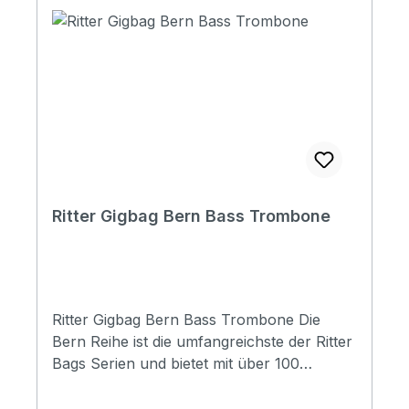
pockets / 1 headstock pocket Reflective
logo and stripes: Yes. 4 stripes at bottom
Raincover included: No Front pocket with
organizer: No Adress tag: Yes Aircraft
hanger: No Weight: 2,90 kg Width: 860 mm
Depth: 290 mm Diameter: 220 mm
Ritter Gigbag Bern Bass Trombone
Ritter Gigbag Bern Bass Trombone Die
Bern Reihe ist die umfangreichste der Ritter
Bags Serien und bietet mit über 100
Modellen Taschen für nahezu alle
Instrumentenbereiche. Die Taschen