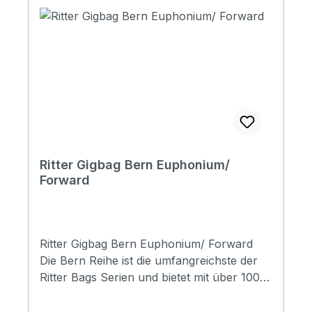
pockets / 1 headstock pocket Reflective
logo and stripes: Yes. 4 stripes at bottom
Raincover included: No Front pocket with
organizer: No Adress tag: Yes Aircraft
hanger: No Weight: 2.18 kg Length: 9700
mm Upper Bout: 290 mm Lower Bout: 340
mm Depth: 120 mm
Ritter Gigbag Bern Euphonium/
Forward
Ritter Gigbag Bern Euphonium/ Forward
Die Bern Reihe ist die umfangreichste der
Ritter Bags Serien und bietet mit über 100
Modellen Taschen für nahezu alle
Instrumentenbereiche. Die Taschen