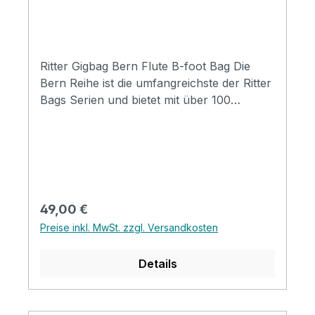
Ritter Gigbag Bern Flute B-foot Bag Die
Bern Reihe ist die umfangreichste der Ritter
Bags Serien und bietet mit über 100
Modellen Taschen für nahezu alle
Instrumentenbereiche. Die Taschen
schützen Ihr Instrument hervorragend und
durch die komfortable Gestaltung, sind sie
für den täglichen Gebrauch und Reisen
wunderbar geeignet. Mit coolen
Regulärer Preis:
49,00 €
Designmerkmalen, insbesondere mit der
Preise inkl. MwSt. zzgl. Versandkosten
neuen Badge-Option, werden die Taschen
zu einem Ausdruck ihres persönlichen Stil.
Details
Specifications Padding construction: 20mm
high density, 5mm soft foam & 3mm
soft/plush Padding: 28 mm Pockets: 3