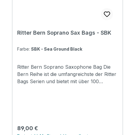
Ritter Bern Soprano Sax Bags - SBK
Farbe:
SBK - Sea Ground Black
Ritter Bern Soprano Saxophone Bag Die
Bern Reihe ist die umfangreichste der Ritter
Bags Serien und bietet mit über 100
Modellen Taschen für nahezu alle
Instrumentenbereiche. Die Taschen
schützen Ihr Instrument hervorragend und
durch die komfortable Gestaltung, sind sie
für den täglichen Gebrauch und Reisen
wunderbar geeignet. Mit coolen
Regulärer Preis:
89,00 €
Designmerkmalen, insbesondere mit der