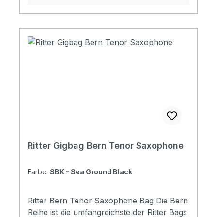
high density, 5mm soft foam & 3mm
soft/plush Padding: 28 mm Pockets: 3
pockets / 1 headstock pocket Reflective
logo and stripes: Yes. 4 stripes at bottom
Raincover included: No Front pocket with
organizer: No Adress tag: Yes Aircraft
hanger: No Weight: 2,56 kg Width: 600
mmDepth: 490 mm Diameter: 350 mm
Ritter Gigbag Bern Tenor Saxophone
Farbe:
SBK - Sea Ground Black
Ritter Bern Tenor Saxophone Bag Die Bern
Reihe ist die umfangreichste der Ritter Bags