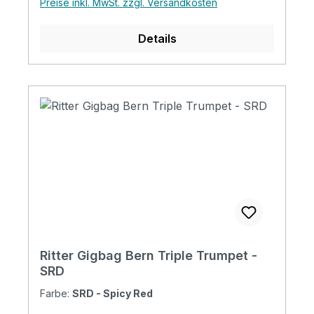
Preise inkl. MwSt. zzgl. Versandkosten
neuen Badge-Option, werden die Taschen
zu einem Ausdruck ihres persönlichen Stil.
Details
Specifications Padding construction: 20mm
high density, 5mm soft foam & 3mm
soft/plush Padding: 28 mm Pockets: 3
pockets / 1 headstock pocket Reflective
logo and stripes: Yes. 4 stripes at bottom
Raincover included: No Front pocket with
organizer: No Adress tag: Yes Aircraft
hanger: No Weight: 1.60 kg Length: 550 mm
Upper Bout: 280 mm Lower Bout: 180 mm
Depth: 180 mm
Ritter Gigbag Bern Triple Trumpet -
SRD
Farbe:
SRD - Spicy Red