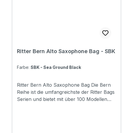
organizer: No Adress tag: Yes Aircraft
hanger: No Weight: 0,60 kg Length: 440
mm Upper Bout: 300 mm Lower Bout: 90
mm
Ritter Bern Alto Saxophone Bag - SBK
Farbe:
SBK - Sea Ground Black
Ritter Bern Alto Saxophone Bag Die Bern
Reihe ist die umfangreichste der Ritter Bags
Serien und bietet mit über 100 Modellen
Taschen für nahezu alle
Instrumentenbereiche. Die Taschen
schützen Ihr Instrument hervorragend und
durch die komfortable Gestaltung, sind sie