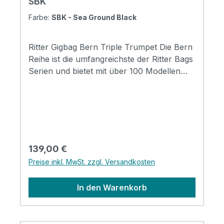
SBK
Farbe:
SBK - Sea Ground Black
Ritter Gigbag Bern Triple Trumpet Die Bern
Reihe ist die umfangreichste der Ritter Bags
Serien und bietet mit über 100 Modellen
Taschen für nahezu alle
Instrumentenbereiche. Die Taschen
schützen Ihr Instrument hervorragend und
durch die komfortable Gestaltung, sind sie
für den täglichen Gebrauch und Reisen
wunderbar geeignet. Mit coolen
Regulärer Preis:
139,00 €
Designmerkmalen, insbesondere mit der
Preise inkl. MwSt. zzgl. Versandkosten
neuen Badge-Option, werden die Taschen
zu einem Ausdruck ihres persönlichen Stil.
In den Warenkorb
Specification Padding construction: 20mm
high density, 5mm soft foam & 3mm
soft/plush Padding: 28 mm Pockets: 3