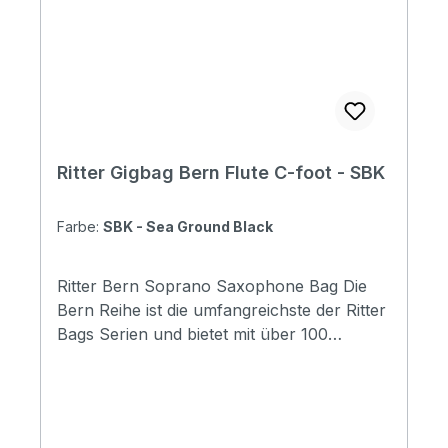
Ritter Gigbag Bern Flute C-foot - SBK
Farbe:
SBK - Sea Ground Black
Ritter Bern Soprano Saxophone Bag Die
Bern Reihe ist die umfangreichste der Ritter
Bags Serien und bietet mit über 100
Modellen Taschen für nahezu alle
Instrumentenbereiche. Die Taschen
schützen Ihr Instrument hervorragend und
durch die komfortable Gestaltung, sind sie