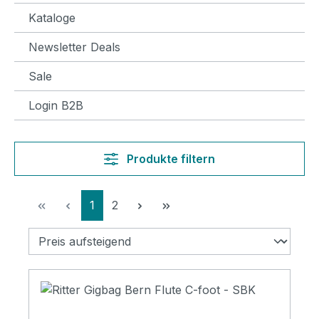
Kataloge
Newsletter Deals
Sale
Login B2B
Produkte filtern
Seite
Seite
1
2