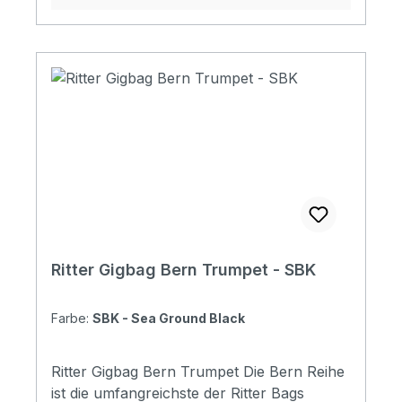
high density, 5mm soft foam & 3mm
soft/plush Padding: 28 mm Pockets: 3
pockets / 1 headstock pocket Reflective
logo and stripes: Yes. 4 stripes at bottom
Raincover included: No Front pocket with
organizer: No Adress tag: Yes Aircraft
hanger: No Weight: 2.18 kg Length: 9700
mm Upper Bout: 290 mm Lower Bout: 340
mm Depth: 120 mm
Ritter Gigbag Bern Trumpet - SBK
Farbe:
SBK - Sea Ground Black
Ritter Gigbag Bern Trumpet Die Bern Reihe
ist die umfangreichste der Ritter Bags