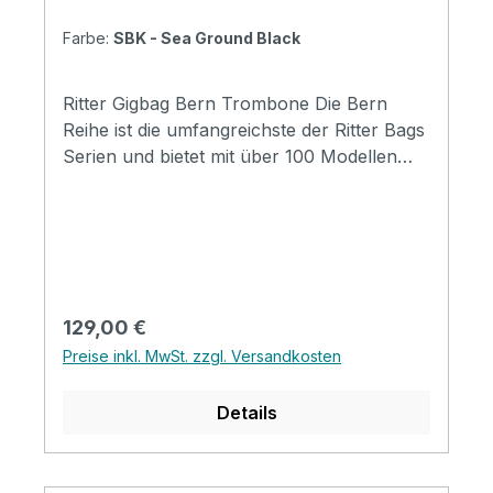
Farbe:
SBK - Sea Ground Black
Ritter Gigbag Bern Trombone Die Bern
Reihe ist die umfangreichste der Ritter Bags
Serien und bietet mit über 100 Modellen
Taschen für nahezu alle
Instrumentenbereiche. Die Taschen
schützen Ihr Instrument hervorragend und
durch die komfortable Gestaltung, sind sie
für den täglichen Gebrauch und Reisen
wunderbar geeignet. Mit coolen
Regulärer Preis:
129,00 €
Designmerkmalen, insbesondere mit der
Preise inkl. MwSt. zzgl. Versandkosten
neuen Badge-Option, werden die Taschen
zu einem Ausdruck ihres persönlichen Stil.
Details
Specification Padding construction: 20mm
high density, 5mm soft foam & 3mm
soft/plush Padding: 28 mm Pockets: 3