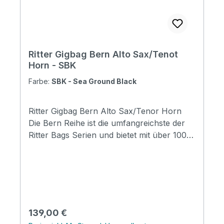
mm
Ritter Gigbag Bern Alto Sax/Tenot
Horn - SBK
Farbe:
SBK - Sea Ground Black
Ritter Gigbag Bern Alto Sax/Tenor Horn
Die Bern Reihe ist die umfangreichste der
Ritter Bags Serien und bietet mit über 100
Modellen Taschen für nahezu alle
Instrumentenbereiche. Die Taschen
schützen Ihr Instrument hervorragend und
durch die komfortable Gestaltung, sind sie
für den täglichen Gebrauch und Reisen
wunderbar geeignet. Mit coolen
Regulärer Preis:
139,00 €
Designmerkmalen, insbesondere mit der