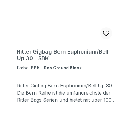
organizer: No Adress tag: Yes Aircraft
hanger: No Weight: 2.18 kg Length: 9700
mm Upper Bout: 290 mm Lower Bout: 340
mm Depth: 120 mm
Ritter Gigbag Bern Euphonium/Bell
Up 30 - SBK
Farbe:
SBK - Sea Ground Black
Ritter Gigbag Bern Euphonium/Bell Up 30
Die Bern Reihe ist die umfangreichste der
Ritter Bags Serien und bietet mit über 100
Modellen Taschen für nahezu alle
Instrumentenbereiche. Die Taschen
schützen Ihr Instrument hervorragend und
durch die komfortable Gestaltung, sind sie