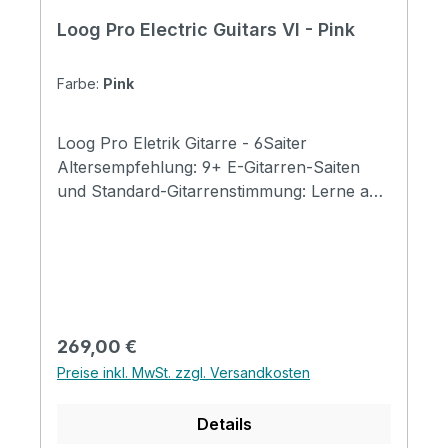
Loog Pro Electric Guitars VI - Pink
Farbe:
Pink
Loog Pro Eletrik Gitarre - 6Saiter
Altersempfehlung: 9+ E-Gitarren-Saiten
und Standard-Gitarrenstimmung: Lerne auf
einem Loog, spiele jede Gitarre.. Enthält
Akkordkarten, kostenlose Videolektionen
und vollen Zugriff auf die Loog Guitar App.
Specification Body: Paulownia Neck and
fingerboard: Maple Number of Frets: 19
Control: Volume Scale: 22.9" (582.0mm)
Regulärer Preis:
269,00 €
Length: 33.9" (860.0mm) Width: 10.8"
Preise inkl. MwSt. zzgl. Versandkosten
(272.5mm) Depth: 2.5" (62.0mm) Weight:
4.4lbs (2.0kg)
Details