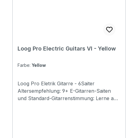
Loog Pro Electric Guitars VI - Yellow
Farbe:
Yellow
Loog Pro Eletrik Gitarre - 6Saiter
Altersempfehlung: 9+ E-Gitarren-Saiten
und Standard-Gitarrenstimmung: Lerne auf
einem Loog, spiele jede Gitarre.. Enthält
Akkordkarten, kostenlose Videolektionen
und vollen Zugriff auf die Loog Guitar App.
Specification Body: Paulownia Neck and
fingerboard: Maple Number of Frets: 19