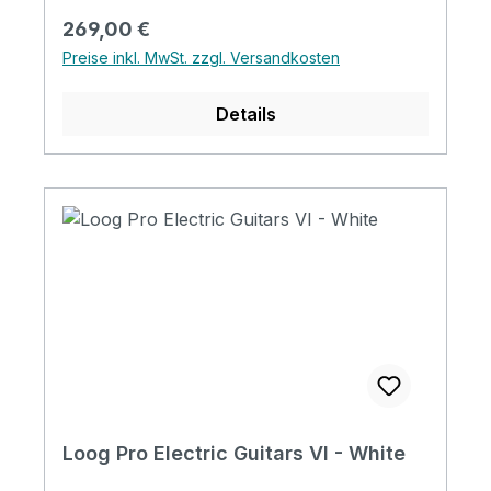
Control: Volume Scale: 22.9" (582.0mm)
Regulärer Preis:
269,00 €
Length: 33.9" (860.0mm) Width: 10.8"
Preise inkl. MwSt. zzgl. Versandkosten
(272.5mm) Depth: 2.5" (62.0mm) Weight:
4.4lbs (2.0kg)
Details
Loog Pro Electric Guitars VI - White