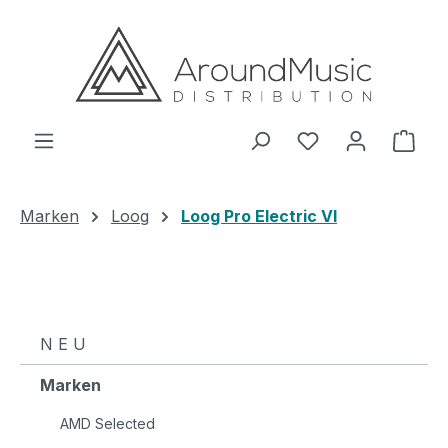
Zum Hauptinhalt springen
Ware
Marken
Loog
Loog Pro Electric VI
N E U
Marken
AMD Selected