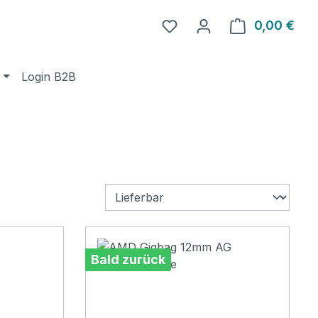
0,00 €
Ware
Login B2B
Bald zurück