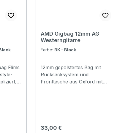
AMD Gigbag 12mm AG
Westerngitarre
Black
Farbe:
BK - Black
bag Flims
12mm gepolstertes Bag mit
style-
Rucksacksystem und
liziert,
Fronttasche aus Oxford mit
Nackenstütze für Akustikgitarre.
ät,
stabiler Griffgroße
uf das
FronttascheNackenstütze 12mm
hts mehr
Polsterung
ache
RucksacktragegurteOxford
h die
Material
Regulärer Preis:
33,00 €
kann.