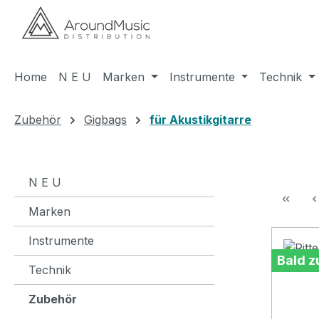
m Hauptinhalt springen
Zur Suche springen
Zur Hauptnavigation springen
Home
N E U
Marken
Instrumente
Technik
Zubehör
Gigbags
für Akustikgitarre
N E U
Marken
Instrumente
Bald z
Technik
Zubehör