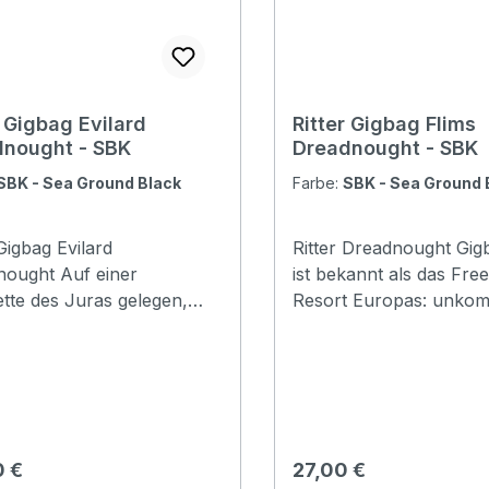
r Gigbag Evilard
Ritter Gigbag Flims
nought - SBK
Dreadnought - SBK
SBK - Sea Ground Black
Farbe:
SBK - Sea Ground 
 Gigbag Evilard
Ritter Dreadnought Gig
t Auf einer
ist bekannt als das Free
tte des Juras gelegen,
Resort Europas: unkomp
 Evilard einen grandiosen
einfach. Die Flims Serie bietet die
amablick über das
Basics in RITTER-Qualit
land bis zu den Alpen.
schlank und reduziert a
befindet sich auf seinem
Wesentliche - wenn nic
degebiet die
gefragt ist als das einf
izerische Sport
Fundament, auf dem sic
rer Preis:
Regulärer Preis:
0 €
27,00 €
gglingen. Die
Begeisterung entfalten 