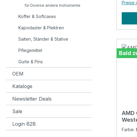
Preise 
Evilard
für Diverse andere Instrumente
sechs 
Koffer & Softcases
RITTER
RITTE
Kapodaster & Plektren
ab, di
Saiten, Ständer & Stative
und s
verlan
Pflegemittel
Bald z
Qualit
Gurte & Pins
Evilar
beginnen. Specificat
OEM
constr
Kataloge
10mm high 
Padding: 10 
Newsletter Deals
pocket
Headst
Sale
AMD 
Reflec
Weste
stripes at
Login B2B
Farbe:
included: No Front p