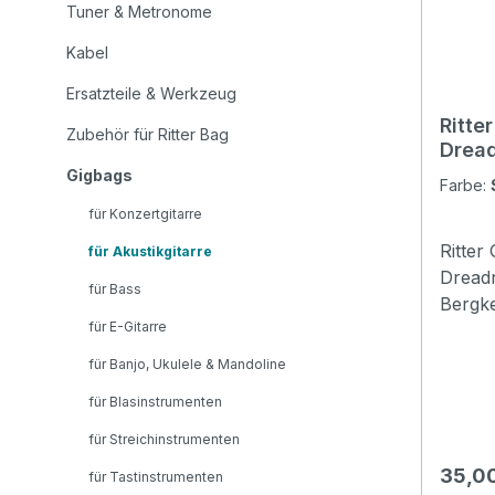
Tuner & Metronome
Kabel
Ersatzteile & Werkzeug
Ritte
Zubehör für Ritter Bag
Dread
Gigbags
Farbe:
für Konzertgitarre
Ritter
für Akustikgitarre
Dreadnough
für Bass
Bergke
für E-Gitarre
bietet
Panor
für Banjo, Ukulele & Mandoline
Mittel
für Blasinstrumenten
Zudem 
Gemein
für Streichinstrumenten
Schwe
Regulä
35,0
für Tastinstrumenten
Hochschule Ma