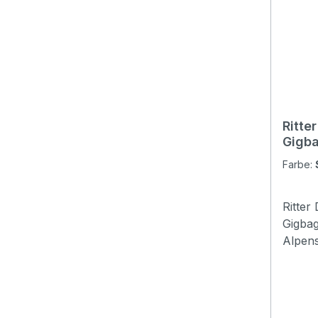
Ritte
Gigba
Farbe:
Ritter
Gigbag
Alpen
nicht 
Vielsei
ist üb
den an