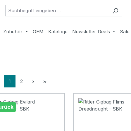
Zubehör
OEM
Kataloge
Newsletter Deals
Sale
Seite
Seite
1
2
urück