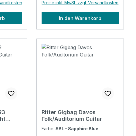
rsandkosten
Preise inkl. MwSt. zzgl. Versandkosten
rb
In den Warenkorb
m
nizer: No
R3
Ritter Gigbag Davos
ht
Folk/Auditorium Guitar
Farbe:
SBL - Sapphire Blue