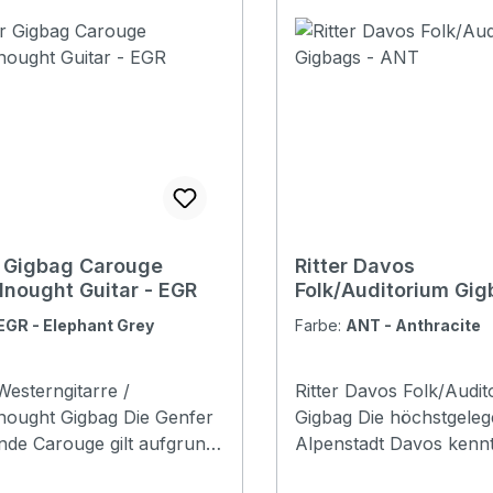
Option, werden die
Design mit einer Tasche
en zu einem Ausdruck
Accessoires, Kabel ode
persönlichen Stil.
Zubehör
ions Padding
uction: 15mm high density,
am Padding: 20 mm
s: 2 pockets / 1 headstock
 and
s: Yes. 3 stripes at bottom
 included: No Front
r Gigbag Carouge
Ritter Davos
 with organizer: No
nought Guitar - EGR
Folk/Auditorium Gig
o Aircraft hanger:
ANT
EGR - Elephant Grey
Farbe:
ANT - Anthracite
Bout: 405 mm Depth: 115 mm
 Westerngitarre /
Ritter Davos Folk/Audit
ght Gigbag Die Genfer
Gigbag Die höchstgele
de Carouge gilt aufgrund
Alpenstadt Davos kenn
 Künstler- und Bohème-
nicht nur aus dem Sport