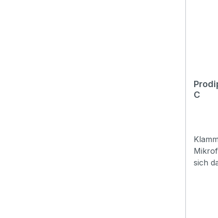
connec
input.
Prodi
C
Klamme
Mikrofon V
sich d
Klemme
große
entwic
Unters