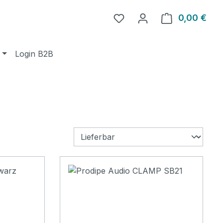
0,00 €
Ware
Login B2B