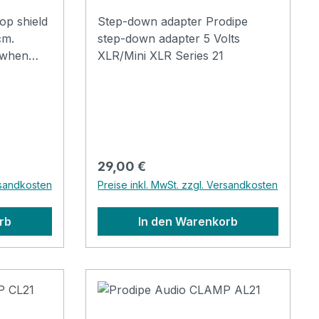
p shield
Step-down adapter Prodipe
cm.
step-down adapter 5 Volts
(when
XLR/Mini XLR Series 21
a b) and
g voice
ouble
rom high
stable
ecurely to
Regulärer Preis:
29,00 €
rsandkosten
Preise inkl. MwSt. zzgl. Versandkosten
rb
In den Warenkorb