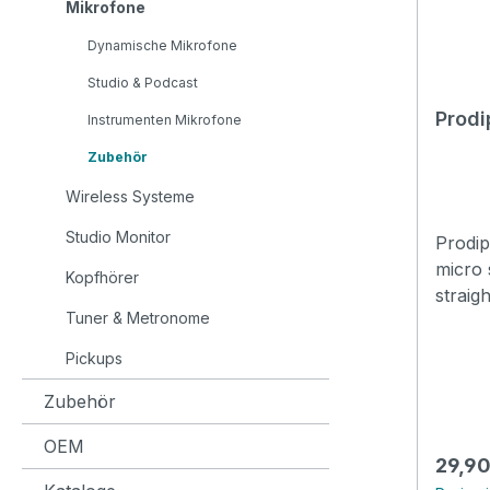
Mikrofone
Dynamische Mikrofone
Studio & Podcast
Instrumenten Mikrofone
Zubehör
Wireless Systeme
Studio Monitor
Prodip
micro 
Kopfhörer
straig
Tuner & Metronome
81 - 140 cm Bo
77 cm
Pickups
stabilit
Zubehör
OEM
Regulä
29,90