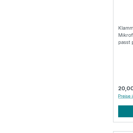
Klamme
Mikrofon DL
passt 
Spannr
Regulä
20,00
Preise 