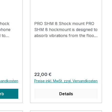
Shock
PRO SHM 8 Shock mount PRO
SHM 8 hockmount is designed to
 to
absorb vibrations from the floor
the floor
and air, allowing a cleaner
ner
reproduction of sound. Suits
s
large condenser microphones.
enser
The shockmount screws onto
 / pencil
any regular mic stand and boom
between 19
Regulärer Preis:
22,00 €
s to any
rsandkosten
Preise inkl. MwSt. zzgl. Versandkosten
rb
Details
ormance
esign,
odels Fits