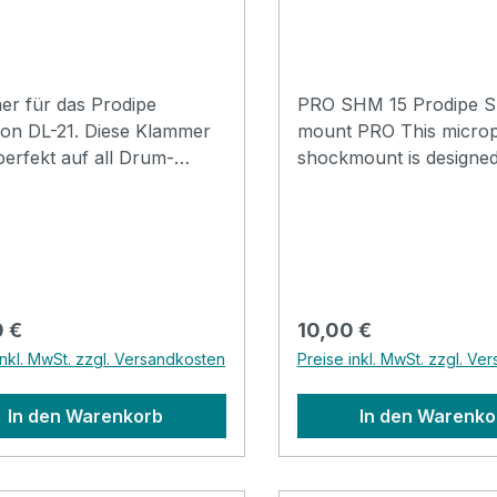
r für das Prodipe
PRO SHM 15 Prodipe 
-21. Diese Klammer
mount PRO This microphone
perfekt auf all Drum-
shockmount is designed
eifen.
absorb vibrations from 
and air, allowing a clea
reproduction of sound. Suit
medium diameter cond
microphones (often long
style) with a diameter 
rer Preis:
Regulärer Preis:
 €
10,00 €
mm and 54mm. Attache
inkl. MwSt. zzgl. Versandkosten
Preise inkl. MwSt. zzgl. Ve
regular Mic Stand
Features:Studio quality
In den Warenkorb
In den Warenko
shockmount High perf
ABS plastic Universal d
suitable for most mic m