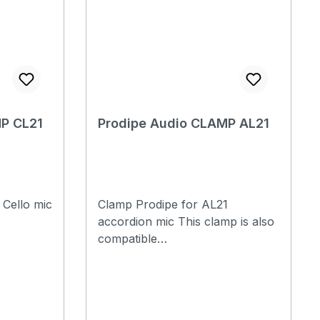
P CL21
Prodipe Audio CLAMP AL21
 Cello mic
Clamp Prodipe for AL21
accordion mic This clamp is also
compatible
with: BL21 Contrabass, PL21 Per
cussions and SB21 Sax and
brass mics. Set of 3 clamps