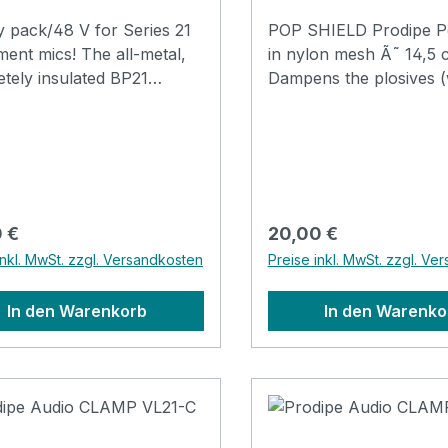
y pack/48 V for Series 21
POP SHIELD Prodipe Po
mics! The all-metal,
in nylon mesh Ã˜ 14,5 
tely insulated BP21
Dampens the plosives 
y Pack comes with a 9 volt
you pronounce a p or 
ry compartment to power
protects your mic durin
 the instrument mics from
recordings Filter with d
1: GL21 Acoustic
acoustic screen made f
kulele, SB21 Sax &
quality nylon mesh Adju
BL21 Contrabass, CL21
universal clamp fixes s
rer Preis:
Regulärer Preis:
 €
20,00 €
any mics
inkl. MwSt. zzgl. Versandkosten
Preise inkl. MwSt. zzgl. Ve
L21 Drums, AL21
ave designed
In den Warenkorb
In den Warenko
ectronics of the BP21 to
 that there is absolutely
nal loss while on battery
y is
d, the BP21 belt pack
es as a mini XLR-XLR