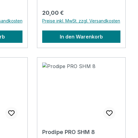
Regulärer Preis:
20,00 €
rsandkosten
Preise inkl. MwSt. zzgl. Versandkosten
rb
In den Warenkorb
Prodipe PRO SHM 8