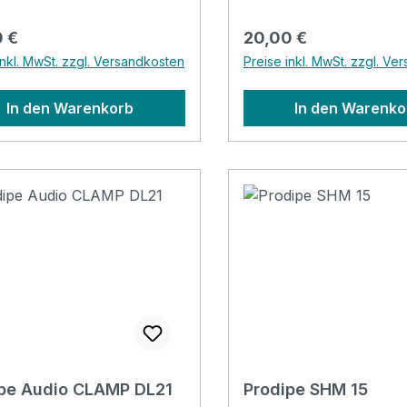
 erfordert eine möglichst
ungsfähige Halterung. Mit
rer Preis:
Regulärer Preis:
 €
20,00 €
eiden neuen
inkl. MwSt. zzgl. Versandkosten
Preise inkl. MwSt. zzgl. Ve
klemmen lässt sich das
VL21-C ohne jegliche
In den Warenkorb
In den Warenko
derung am Instrument
onieren, sodass sie leicht im
m der Aufnahme platziert
 kann und eine perfekte
e für einen präzisen,
ichen Klang gewährleistet
pe Audio CLAMP DL21
Prodipe SHM 15