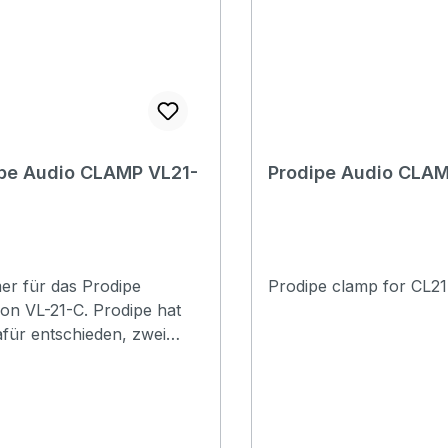
tor for a 48 volt power
pe Audio CLAMP VL21-
Prodipe Audio CLAM
r für das Prodipe
Prodipe clamp for CL21
L-21-C. Prodipe hat
afür entschieden, zwei
n mit unterschiedlich
n Öffnungen zu
keln. Der Größen
chied von Violine und