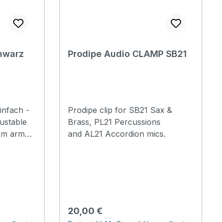
hwarz
Prodipe Audio CLAMP SB21
nfach -
Prodipe clip for SB21 Sax &
ustable
Brass, PL21 Percussions
and AL21 Accordion mics.
se for
mps
Regulärer Preis:
20,00 €