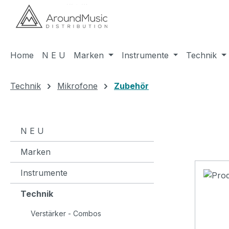
m Hauptinhalt springen
Zur Suche springen
Zur Hauptnavigation springen
Home
N E U
Marken
Instrumente
Technik
Technik
Mikrofone
Zubehör
N E U
Marken
Instrumente
Technik
Verstärker - Combos