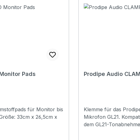
all standard microphon
and booms
Monitor Pads
Prodipe Audio CLAM
stoffpads für Monitor bis
Klemme für das Prodip
Mikrofon GL21. Kompati
dem GL21-Tonabnehmer
Akustikgitarren und Uk
sowie dem VL21-C-