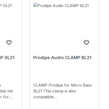
e stands
P GL21
Prodipe Audio CLAMP BL21
e
CLAMP Prodipe for Micro Bass
bel mit
BL21 This clamp is also
 für
compatible
ulelen
with AL21 Accordion, BL21 Contr
abass, PL21 Percussions