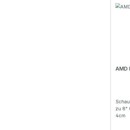
AMD 
Schaum
zu 8" Größe: 33cm x 26,5cm x
4cm