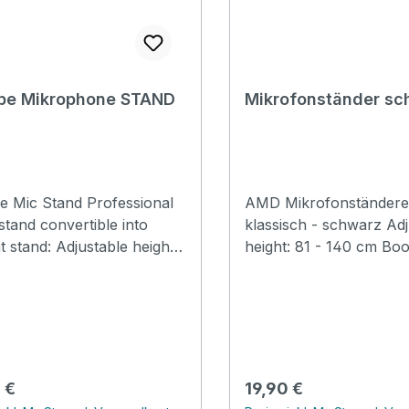
Prodipe Mikrophone STAND
Mikrofonständer sc
e Mic Stand Professional
AMD Mikrofonständerei
stand convertible into
klassisch - schwarz Adj
ht stand: Adjustable height:
height: 81 - 140 cm Boom arm
om arm length:
length: 77 cm Metal ba
 Metal base for maximum
maximum stability2 Cla
y
included
rer Preis:
Regulärer Preis:
 €
19,90 €