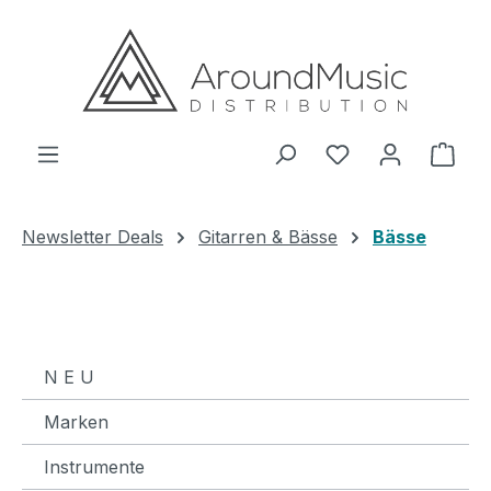
Zum Hauptinhalt springen
Ware
Newsletter Deals
Gitarren & Bässe
Bässe
N E U
Marken
Instrumente