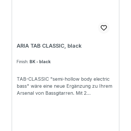
ARIA TAB CLASSIC, black
Finish:
BK - black
TAB-CLASSIC "semi-hollow body electric
bass" wäre eine neue Ergänzung zu Ihrem
Arsenal von Bassgitarren. Mit 2
Humbuckern und 3-Wege-Kippschaltern
können Sie Musik in verschiedenen Stilen
spielen. Atemberaubender Vintage-Stil und
dennoch moderne Vielseitigkeit und
Leistung für das moderne Spiel. Erhältlich