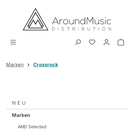
Zum Hauptinhalt springen
Ware
Marken
Crossrock
N E U
Marken
AMD Selected