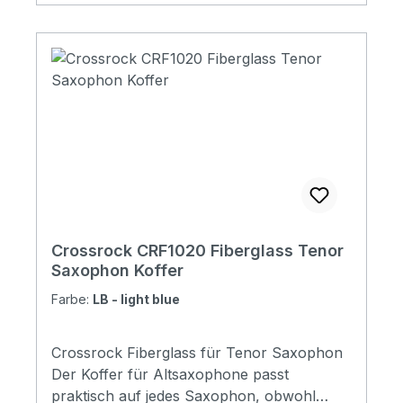
(4.13in) Body depth with bridge 15cm (5.9in)
Accessories:Keys; backpack; padding strip
Check it out!
Crossrock CRF1020 Fiberglass Tenor
Saxophon Koffer
Farbe:
LB - light blue
Crossrock Fiberglass für Tenor Saxophon
Der Koffer für Altsaxophone passt
praktisch auf jedes Saxophon, obwohl