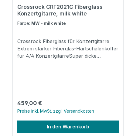
Crossrock CRF2021C Fiberglass
Konzertgitarre, milk white
Farbe:
MW - milk white
Crossrock Fiberglass für Konzertgitarre
Extrem starker Fiberglas-Hartschalenkoffer
für 4/4 KonzertgitarreSuper dicke
Polsterung mit hoher Dichte und
seidenähnlichem blauem FutterRobuste
Verriegelungen, Schloss und HardwareGriff
aus echtem LederDeluxe gepolsterte
Rucksackgurte Specification Package
Dimensions: 111x48x21cm; 44x19x8.3in
Regulärer Preis:
459,00 €
Shipping Weight:4.5kg(10lb) Net Weight:
Preise inkl. MwSt. zzgl. Versandkosten
3.8kg(8lb) Overall length 102.5cm (40.35in)
Body length 49cm (19.29in) Upper bout
In den Warenkorb
29cm (11.42in) Waist 26cm (10.23in) Lower
bout 38cm (14.96in) Body depth 10.5cm