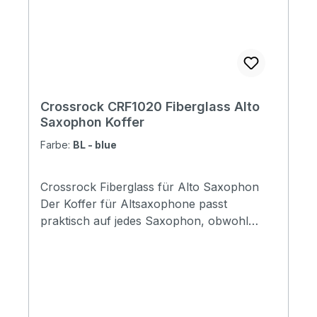
Crossrock CRF1020 Fiberglass Alto
Saxophon Koffer
Farbe:
BL - blue
Crossrock Fiberglass für Alto Saxophon
Der Koffer für Altsaxophone passt
praktisch auf jedes Saxophon, obwohl
ältere Instrumente mit Schalltrichtern auf
der linken Seite oder geteilten
Schalltrichtern nur schwer passen.
Kompakter, rucksacktauglicher
Glasfaserkoffer für Tenor-Saxophon.