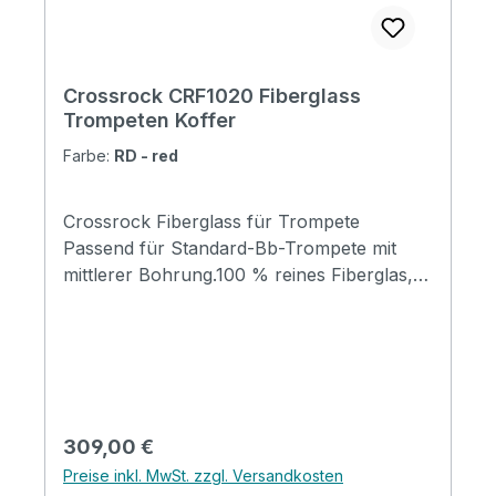
Crossrock CRF1020 Fiberglass
Trompeten Koffer
Farbe:
RD - red
Crossrock Fiberglass für Trompete
Passend für Standard-Bb-Trompete mit
mittlerer Bohrung.100 % reines Fiberglas,
extrem starkes Hartschalengehäuse. Super
dicke Polsterung mit hoher Dichte und
seidenähnlichem blauem FutterGriff aus
echtem LederDeluxe gepolsterte
RucksackgurteRobuste Verriegelungen
dank TSA-Schloss und Hardware3 Riegel
Regulärer Preis:
309,00 €
und dicke Gummidichtung sorgen für die
Preise inkl. MwSt. zzgl. Versandkosten
super Sicherheit und Wasserdichtigkeit des