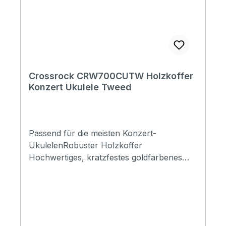
Body depth with bridge 170mm (6.7in)
Accessories:Keys; backpack; padding strip
Check it out!
Crossrock CRW700CUTW Holzkoffer
Konzert Ukulele Tweed
Passend für die meisten Konzert-
UkulelenRobuster Holzkoffer
Hochwertiges, kratzfestes goldfarbenes
Tweed-Vinyl außenDicke Polsterung innen
mit tiefem Plüschfutter 1 abschließbarer
Riegel und 2 Standardriegel Griff mit
weichem Leder überzogen. Großes
Zubehörfach mit Deckel