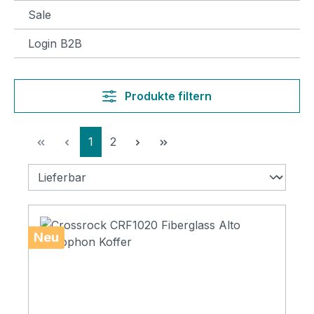
Sale
Login B2B
Produkte filtern
Seite
Seite
1
2
Neu