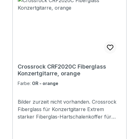
Width for Bell: 280mm (11") Width for U
Bow: 175mm (6.9") Width for Neck: 125mm
(4.95") Net Weight: 3kg
Crossrock CRF2020C Fiberglass
Konzertgitarre, orange
Farbe:
OR - orange
Bilder zurzeit nicht vorhanden. Crossrock
Fiberglass für Konzertgitarre Extrem
starker Fiberglas-Hartschalenkoffer für
4/4 KonzertgitarreSuper dicke Polsterung
mit hoher Dichte und seidenähnlichem
blauem FutterRobuste Verriegelungen,