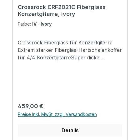
Crossrock CRF2021C Fiberglass
Konzertgitarre, ivory
Farbe:
IV - Ivory
Crossrock Fiberglass für Konzertgitarre
Extrem starker Fiberglas-Hartschalenkoffer
für 4/4 KonzertgitarreSuper dicke
Polsterung mit hoher Dichte und
seidenähnlichem blauem FutterRobuste
Verriegelungen, Schloss und HardwareGriff
aus echtem LederDeluxe gepolsterte
Rucksackgurte Specification Package
Dimensions: 111x48x21cm; 44x19x8.3in
Regulärer Preis:
459,00 €
Shipping Weight:4.5kg(10lb) Net Weight:
Preise inkl. MwSt. zzgl. Versandkosten
3.8kg(8lb) Overall length 102.5cm (40.35in)
Body length 49cm (19.29in) Upper bout
Details
29cm (11.42in) Waist 26cm (10.23in) Lower
bout 38cm (14.96in) Body depth 10.5cm