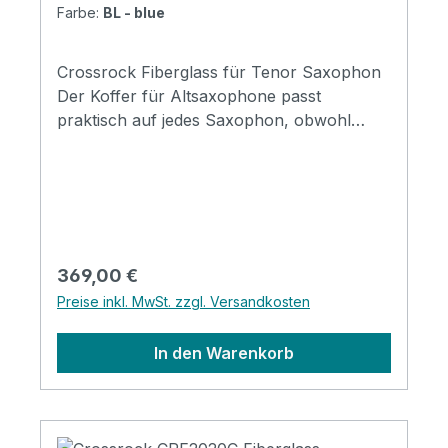
Farbe:
BL - blue
Crossrock Fiberglass für Tenor Saxophon
Der Koffer für Altsaxophone passt
praktisch auf jedes Saxophon, obwohl
ältere Instrumente mit Schalltrichtern auf
der linken Seite oder geteilten
Schalltrichtern nur schwer passen.
Kompakter, rucksacktauglicher
Glasfaserkoffer für Tenor-Saxophon.
Stabil, stark und leicht. Griff aus echtem
Regulärer Preis:
369,00 €
Leder Auto-Level-Lackierung Technologie
Preise inkl. MwSt. zzgl. Versandkosten
wurde für die Verarbeitung angewendet.
Robuste Verriegelungen dank TSA-Schloss
In den Warenkorb
und Hardware Individuell angepasste,
hochbelastbare Hardware. Dick gepolsterte
Klettverschluss-Tasche für kleine Extras
Specification Overall length: 795 mm (31.3")