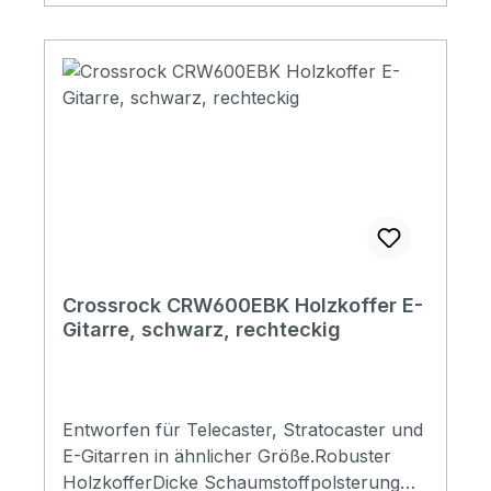
(4.13in) Body depth with bridge 15cm (5.9in)
Accessories:Keys; backpack; padding strip
Check it out!
Crossrock CRW600EBK Holzkoffer E-
Gitarre, schwarz, rechteckig
Entworfen für Telecaster, Stratocaster und
E-Gitarren in ähnlicher Größe.Robuster
HolzkofferDicke Schaumstoffpolsterung