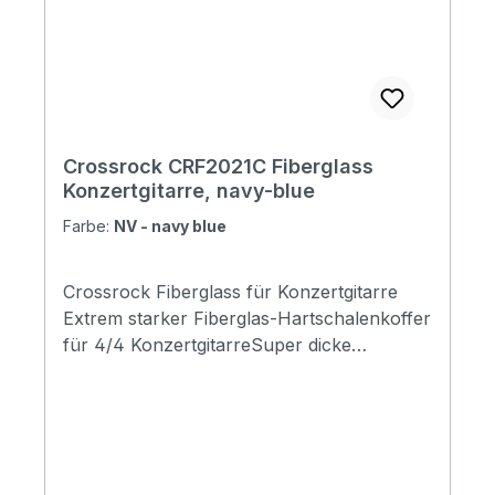
Crossrock CRF2021C Fiberglass
Konzertgitarre, navy-blue
Farbe:
NV - navy blue
Crossrock Fiberglass für Konzertgitarre
Extrem starker Fiberglas-Hartschalenkoffer
für 4/4 KonzertgitarreSuper dicke
Polsterung mit hoher Dichte und
seidenähnlichem blauem FutterRobuste
Verriegelungen, Schloss und HardwareGriff
aus echtem LederDeluxe gepolsterte
Rucksackgurte Specification Package