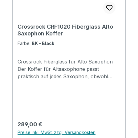
Crossrock CRF1020 Fiberglass Alto
Saxophon Koffer
Farbe:
BK - Black
Crossrock Fiberglass für Alto Saxophon
Der Koffer für Altsaxophone passt
praktisch auf jedes Saxophon, obwohl
ältere Instrumente mit Schalltrichtern auf
der linken Seite oder geteilten
Schalltrichtern nur schwer passen.
Kompakter, rucksacktauglicher
Glasfaserkoffer für Tenor-Saxophon.
Stabil, stark und leicht. Griff aus echtem
Regulärer Preis:
289,00 €
Leder Auto-Level-Lackierung Technologie
Preise inkl. MwSt. zzgl. Versandkosten
wurde für die Verarbeitung angewendet.