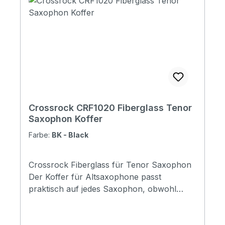
111x49x21cm; 44x20x9in Shipping
Weight:6.2kg(13.7lb) Net Weight: 4kg(8.8lb)
Accessories:Keys; backpack; 0.4 Overall
Length: 109 cm (42.95 in) Body Length: 49.5
cm (19.49 in) Upper Bout: 29.5 cm (11.61 in)
Waist: 25.5 cm (10.04 in) Lower Bout: 39.5
cm (15.55 in) Body Depth: 10.5 cm (4.12 in)
Net Weight: 4.5Kg (9.92IB)
Crossrock CRF1020 Fiberglass Tenor
Saxophon Koffer
Farbe:
BK - Black
Crossrock Fiberglass für Tenor Saxophon
Der Koffer für Altsaxophone passt
praktisch auf jedes Saxophon, obwohl
ältere Instrumente mit Schalltrichtern auf
der linken Seite oder geteilten
Schalltrichtern nur schwer passen.