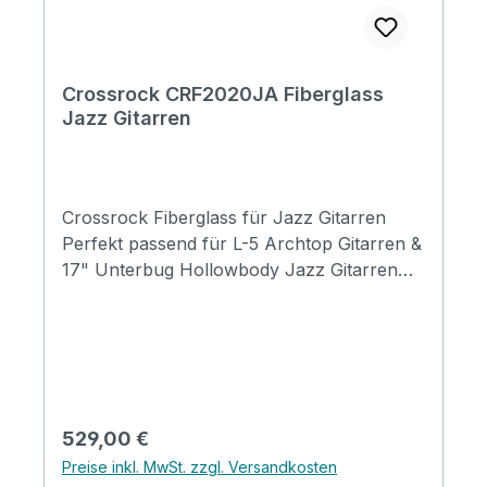
Crossrock CRF2020JA Fiberglass
Jazz Gitarren
Crossrock Fiberglass für Jazz Gitarren
Perfekt passend für L-5 Archtop Gitarren &
17" Unterbug Hollowbody Jazz Gitarren
100 % reines Fiberglas, extrem starkes
Hartschalengehäuse. Super dicke
Polsterung mit hoher Dichte und
seidenähnlichem blauem FutterInnenfach
für Zubehör wie Saiten, Plektren,
Kapodaster usw.Griff aus echtem
Regulärer Preis:
529,00 €
LederDeluxe gepolsterte
Preise inkl. MwSt. zzgl. Versandkosten
RucksackgurteRobuste Verriegelungen