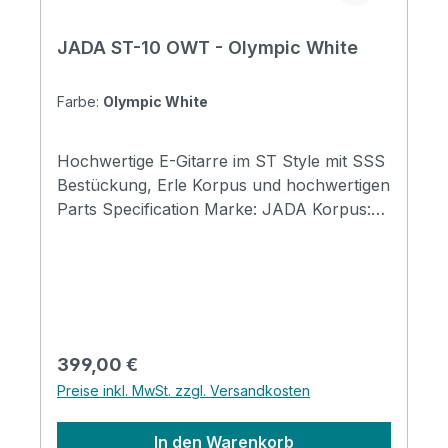
JADA ST-10 OWT - Olympic White
Farbe:
Olympic White
Hochwertige E-Gitarre im ST Style mit SSS
Bestückung, Erle Korpus und hochwertigen
Parts Specification Marke: JADA Korpus:
ST Pickups: SSS (high quality) Body:
american alder Frets: High Quality JESCAR
Frets Finish: Olympic White
Regulärer Preis:
399,00 €
Preise inkl. MwSt. zzgl. Versandkosten
In den Warenkorb