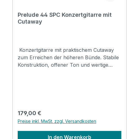
Prelude 44 SPC Konzertgitarre mit
Cutaway
Konzertgitarre mit praktischem Cutaway
zum Erreichen der höheren Bünde. Stabile
Konstruktion, offener Ton und wertige
Materialien machen diese Gitarre zum
perfekten Instrument für Einsteiger und
Fortgeschrittene. Typ: Konzertgitarre mit
CutawayGröße: 4/4Decke: Fichte Boden &
Zarge: SapelleHals: MahagoniGriffbrett:
synth. PalisanderFinish: SeidenmattBinding:
Regulärer Preis:
179,00 €
ABS
Preise inkl. MwSt. zzgl. Versandkosten
In den Warenkorb