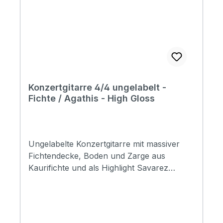
Length: 650mm (25-1/2") Bridge: Techwood
Hardware: Chrome Preamp: Aria MG-30
Finish: N (Natural, Gloss) Soundcheck
Konzertgitarre 4/4 ungelabelt -
Fichte / Agathis - High Gloss
Ungelabelte Konzertgitarre mit massiver
Fichtendecke, Boden und Zarge aus
Kaurifichte und als Highlight Savarez
Saiten. Specification Top: Solid Spruce
Back&Side: Agahtis Fingerboard & Bridge:
Rosewood Finish: High gloss
Strings:SAVAREZ CJ500