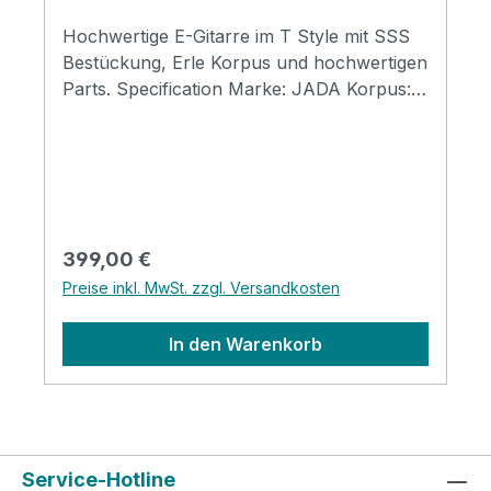
Hochwertige E-Gitarre im T Style mit SSS
Bestückung, Erle Korpus und hochwertigen
Parts. Specification Marke: JADA Korpus:
TL Pickups: SSS (high quality) Body:
american alder Frets: High Quality JESCAR
Frets Finish: TSB Tobacco Sunburst
Regulärer Preis:
399,00 €
Preise inkl. MwSt. zzgl. Versandkosten
In den Warenkorb
Service-Hotline