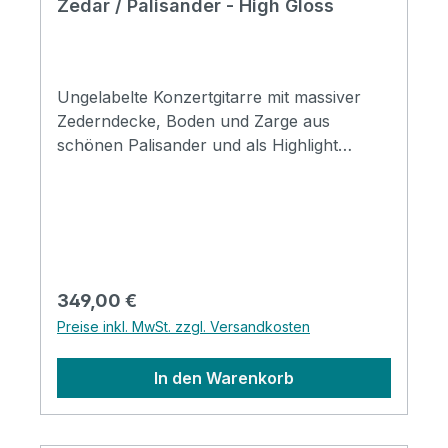
Zedar / Palisander - High Gloss
Ungelabelte Konzertgitarre mit massiver
Zederndecke, Boden und Zarge aus
schönen Palisander und als Highlight
Savarez Saiten. Specification Top: Solid
Cedar Back&Side: Rosewood Neck:
Mahogany Finish: High gloss
Strings:SAVAREZ CJ500
Regulärer Preis:
349,00 €
Preise inkl. MwSt. zzgl. Versandkosten
In den Warenkorb