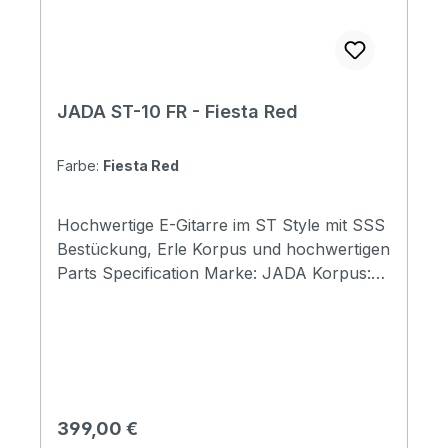
JADA ST-10 FR - Fiesta Red
Farbe:
Fiesta Red
Hochwertige E-Gitarre im ST Style mit SSS
Bestückung, Erle Korpus und hochwertigen
Parts Specification Marke: JADA Korpus:
ST Pickups: SSS (high quality) Body:
american alder Frets: High Quality JESCAR
Frets Finish: Fiesta Red
Regulärer Preis:
399,00 €