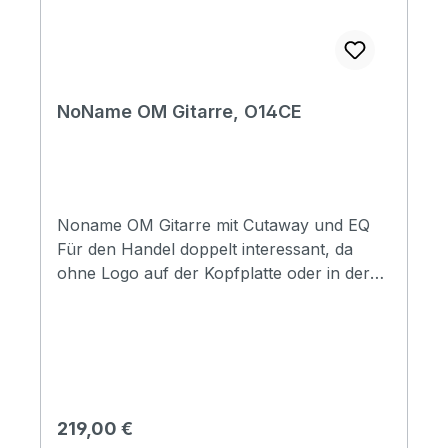
NoName OM Gitarre, O14CE
Noname OM Gitarre mit Cutaway und EQ
Für den Handel doppelt interessant, da
ohne Logo auf der Kopfplatte oder in der
Gitarre. Schon mal an eine Eigenmarke
gedacht? Wir bieten hochwertige
Klebelogos in Metalloptik an, einfach und
hochwertig kann man So eine neue Form
des Brandings und Kundenbindung
erzeugen. Specification Top: Spruce Back
Regulärer Preis:
219,00 €
& Side: Ovangkol Fingerboard: composite