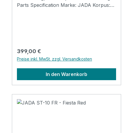
Parts Specification Marke: JADA Korpus:
ST Pickups: SSS (high quality) Body:
american alder Frets: High Quality JESCAR
Frets Finish: Metallic Blue
Regulärer Preis:
399,00 €
Preise inkl. MwSt. zzgl. Versandkosten
In den Warenkorb