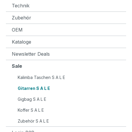
Technik
Zubehör
OEM
Kataloge
Newsletter Deals
Sale
Kalimba Taschen S A L E
Gitarren S A L E
Gigbag S A L E
Koffer S A L E
Zubehör S A L E