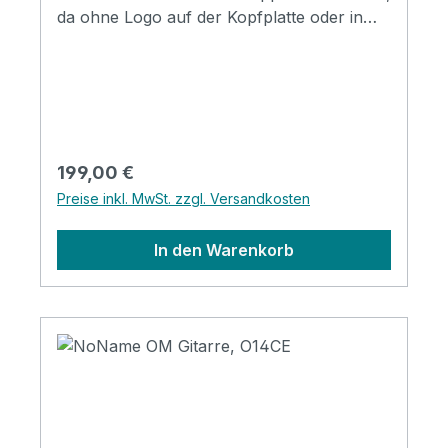
da ohne Logo auf der Kopfplatte oder in
der Gitarre. Schon mal an eine Eigenmarke
gedacht? Wir bieten hochwertige
Klebelogos in Metalloptik an, einfach und
hochwertig kann man So eine neue Form
des Brandings und Kundenbindung
erzeugen. Specification Top: Spruce Back
Regulärer Preis:
199,00 €
& Side: Mahogany Fingerboard: composite
Preise inkl. MwSt. zzgl. Versandkosten
rosewood Satin finish
In den Warenkorb