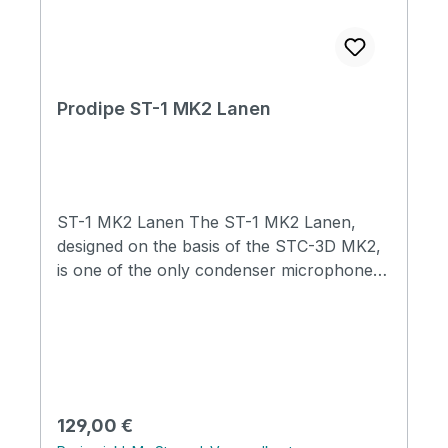
Prodipe ST-1 MK2 Lanen
ST-1 MK2 Lanen The ST-1 MK2 Lanen,
designed on the basis of the STC-3D MK2,
is one of the only condenser microphones
on the market, equipped with a real 34mm
large diaphragm capsule, with a gold-plated
one-inch diaphragm, in this price range.
Almost all of the other brands speak of a
large membrane, for capsules from 16 to
19mm and the difference is significant!
Regulärer Preis:
129,00 €
Unlike "entry-level" products, which are