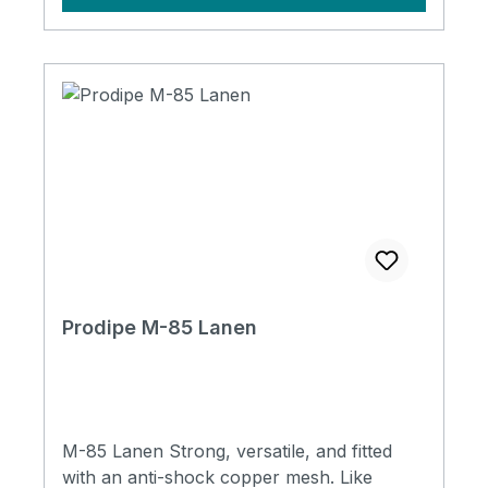
Microphone's range : Vocals mics
Multimedia and video mics, Studio mics Live
mics Type of mic : Dynamic Delivered with :
clip and storage bag Dimensions : ø48 x
185mm Directivity : cardioid Impedance :
600Ω (±30% at 1kHz) Weight : 350g
Sensitivity : -49dB ±3dB (0dB pour 1V/Pa à
1kHz) Frequency response : 50Hz-15KHz
Prodipe M-85 Lanen
M-85 Lanen Strong, versatile, and fitted
with an anti-shock copper mesh. Like