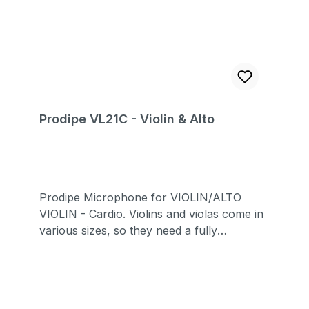
guitars or ukuleles whose soundboard ribs
are near the sound hole towards the neck
side. Specifications: Microphone's range :
Instrument micsString Kind of microphone :
Condenser Brand : Prodipe Directivity :
cardioid Impedance : Output: 2.2 KÎ©
Sensitivity : -47dB ±3dB (0dB=1V/Pa at
Prodipe VL21C - Violin & Alto
1KHz) Width capsule : approx. 1,5 m
Pression max. SPL : 140dB Signal - noise :
68dB Frequency response : 50Hz - 20KHz
Prodipe Microphone for VIOLIN/ALTO
VIOLIN - Cardio. Violins and violas come in
various sizes, so they need a fully
adaptable mounting system, hence our
decision to develop two flexible clamps.
The microphone VL21-C is the cardioid
version of the VL21 Lanen, equipped with