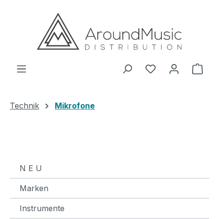
Zum Hauptinhalt springen
Ware
Technik
Mikrofone
N E U
Marken
Instrumente