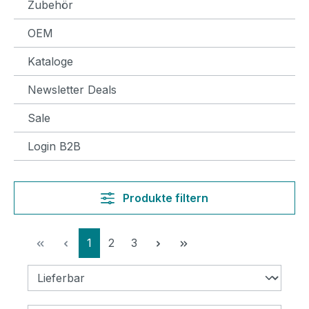
Zubehör
OEM
Kataloge
Newsletter Deals
Sale
Login B2B
Produkte filtern
Seite
Seite
Seite
1
2
3