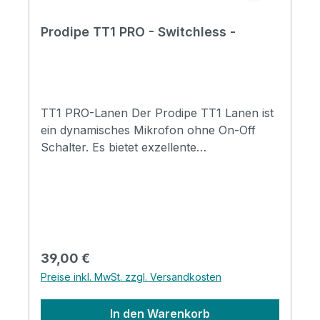
Prodipe TT1 PRO - Switchless -
TT1 PRO-Lanen Der Prodipe TT1 Lanen ist
ein dynamisches Mikrofon ohne On-Off
Schalter. Es bietet exzellente
Stimmwiedergabe mit kräftigen Bässen und
hoher Ausgangsleistung, ideal für Sänger,
Moderatoren und Redner. Trotz seines
erschwinglichen Preises wird es mit
Premium-Modellen verglichen und eignet
sich für den Einsatz auf der Bühne oder im
Regulärer Preis:
39,00 €
Studio. Entwickelt in Zusammenarbeit mit
Preise inkl. MwSt. zzgl. Versandkosten
dem renommierten Tontechniker Ludovic
Lanen, garantiert es eine hochwertige und
In den Warenkorb
zuverlässige Leistung. Specification