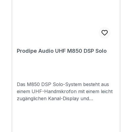
Prodipe Audio UHF M850 DSP Solo
Das M850 DSP Solo-System besteht aus
einem UHF-Handmikrofon mit einem leicht
zugänglichen Kanal-Display und
Stummschalttaste, einer Metall-
Empfängerbox mit BNC-Antenne und
einem symmetrischen XLR-Ausgang, der
durch einen unsymmetrischen