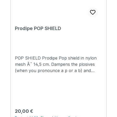
Prodipe POP SHIELD
POP SHIELD Prodipe Pop shield in nylon
mesh Ã˜ 14,5 cm. Dampens the plosives
(when you pronounce a p or a b) and
protects your mic during voice recordings
Filter with double acoustic screen made
from high quality nylon mesh Adjustable
universal clamp fixes securely to any mics
Regulärer Preis:
20,00 €