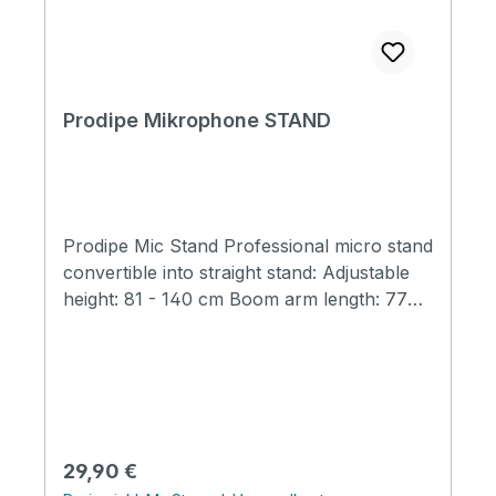
Prodipe Mikrophone STAND
Prodipe Mic Stand Professional micro stand
convertible into straight stand: Adjustable
height: 81 - 140 cm Boom arm length: 77
cm Metal base for maximum stability
Regulärer Preis:
29,90 €