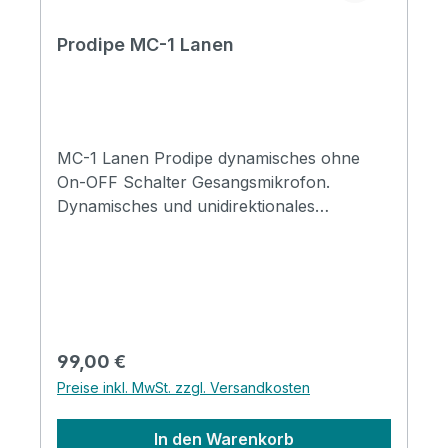
Prodipe MC-1 Lanen
MC-1 Lanen Prodipe dynamisches ohne
On-OFF Schalter Gesangsmikrofon.
Dynamisches und unidirektionales
Gesangsmikrofon mit außergewöhnlicher
Neutralität. Das Prodipe MC-1 Lanen
respektiert und verbessert die Körnung und
Farbe Ihrer Stimme Specification:
Microphone's range :Dynamic
microphones vocals Kind of microphone :
Regulärer Preis:
99,00 €
Dynamic Brand : Prodipe Delivered with :
Preise inkl. MwSt. zzgl. Versandkosten
clip and bag Directivity : Cardioid
Impedance : 400Ω ±30% (at 1kHz)
In den Warenkorb
Sensitivity : -55dB ±3dB (0dB for 1V/Pa at