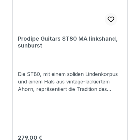
Prodipe Guitars ST80 MA linkshand,
sunburst
Die ST80, mit einem soliden Lindenkorpus
und einem Hals aus vintage-lackiertem
Ahorn, repräsentiert die Tradition des
massiven Korpusbaus. Ausgestattet mit
ALNICO V Tonabnehmern und SAVAREZ
Electric Hexagonal Explosion Saiten bietet
er makellose Vielseitigkeit. Die
Tonabnehmer-Konfiguration mit drei
"EINFACHEN SPULEN" ermöglicht eine
Regulärer Preis:
279,00 €