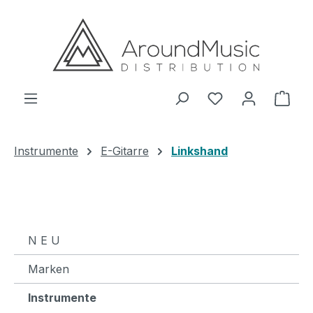
Zum Hauptinhalt springen
Ware
Instrumente
E-Gitarre
Linkshand
N E U
Marken
Instrumente