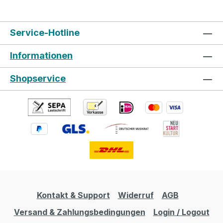
verschiedenen Farbvarianten. Specification
Body: Poplar, Flamed Maple Top Neck:
Service-Hotline
Roasted Maple, Heel-less Bolt-on
Fingerboard: Roasted Maple Fingerboard
Informationen
radius: 240R (9.5″) Nut width: 42mm
Number of Frets: 22 Scale Length: 648mm
Shopservice
(25-1/2") Pickups: * Neck: TN-5 (Alnico 5)
* Middle: OS-5 (Alnico 5) on/off on tone
knob (Push/Pull) * Bridge: TB-5 (Alnico 5)
Controls: Volume, Tone, 3-way PU
Selector SW Tailpiece: Wilkinson Hardware:
Chrome Finish: * BKDM (Black Diamond) *
RBRD (Ruby Red) * TQBL (Turquoise Blue)
* MBWH (Marble White) Soundcheck
Kontakt & Support
Widerruf
AGB
Versand & Zahlungsbedingungen
Login / Logout