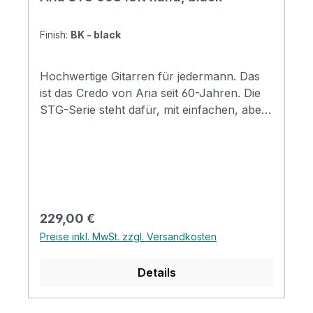
Finish:
BK - black
Hochwertige Gitarren für jedermann. Das
ist das Credo von Aria seit 60-Jahren. Die
STG-Serie steht dafür, mit einfachen, aber
gut ausgewählten Materialien eine
Preisewerte E-Gitarre anzubieten. Ihr
Sound ist schon da! Specification Body:
Basswood Neck: Maple, Bolt-on
Fingerboard: Rosewood Number of Frets:
22 Nut Width: 43mm Scale Length: 648mm
Regulärer Preis:
229,00 €
(25-1/2") Pickups: OS-1 Single Coil x3
Preise inkl. MwSt. zzgl. Versandkosten
Controls: Volume x 1, Tone x 2, PU
Selector, Switch x 1 Tailpiece: VFT-1
Details
Tremolo Hardware: Chrome Finishes: 3TS
(3 Tone Sunburst), BK ( black)