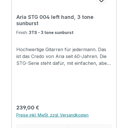
Aria STG 004 left hand, 3 tone
sunburst
Finish:
3TS - 3 tone sunburst
Hochwertige Gitarren für jedermann. Das
ist das Credo von Aria seit 60-Jahren. Die
STG-Serie steht dafür, mit einfachen, aber
gut ausgewählten Materialien eine
Preisewerte E-Gitarre anzubieten. Ihr
Sound ist schon da! Specification Body:
Basswood >Neck: Maple, Bolt-on
Fingerboard: RosewoodNumber of Frets:
22Scale Length: 648mm (25-1/2") Nut
Regulärer Preis:
239,00 €
Width: 43mm Pickups: OS-1 Single Coil x 2,
Preise inkl. MwSt. zzgl. Versandkosten
OH-1 Humbucker x 1 Controls: Volume x 1,
Tone x 2, PU Selector Switch x 1