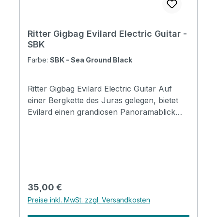
Ritter Gigbag Evilard Electric Guitar -
SBK
Farbe:
SBK - Sea Ground Black
Ritter Gigbag Evilard Electric Guitar Auf
einer Bergkette des Juras gelegen, bietet
Evilard einen grandiosen Panoramablick
über das Mittelland bis zu den Alpen.
Zudem befindet sich auf seinem
Gemeindegebiet die Schweizerische Sport
Hochschule Magglingen. Die Evilard-Serie
ist die Basis der sechs Qualitätsklassen von
RITTER 2021. Mit Evilard deckt RITTER die
Regulärer Preis:
35,00 €
Grundbedürfnisse ab, die nach einfachem
Preise inkl. MwSt. zzgl. Versandkosten
Schutz und schnörkellosem Design
verlangen, ohne dabei auf Qualität zu