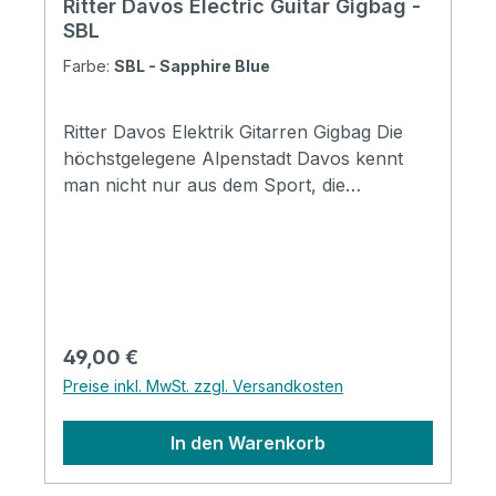
Ritter Davos Electric Guitar Gigbag -
SBL
Farbe:
SBL - Sapphire Blue
Ritter Davos Elektrik Gitarren Gigbag Die
höchstgelegene Alpenstadt Davos kennt
man nicht nur aus dem Sport, die
Vielseitigkeit, die dieser Ort bietet, ist überall
bekannt. Wie auch in den anderen Ritter
Serien bieten die Davos Taschen ein breites
Spektrum an Schutz und komfortablem
Handling bei Transport und Lagerung.
Taschen in Davoser Qualität sind für den
Regulärer Preis:
49,00 €
Alltag bei leichter bis mittlerer
Preise inkl. MwSt. zzgl. Versandkosten
Beanspruchung konzipiert. Mit coolen
Designmerkmalen, insbesondere mit der
In den Warenkorb
neuen Badge-Option, werden die Taschen
zu einem Ausdruck ihres persönlichen Stil