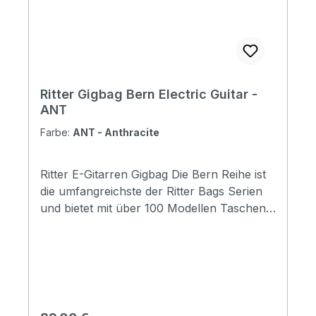
tag: No Aircraft hanger: No Weight: 1.25 kg
Length: 955 mm Upper Bout: 280 mm
Lower Bout: 330 mm Depth: 50 mm
Ritter Gigbag Bern Electric Guitar -
ANT
Farbe:
ANT - Anthracite
Ritter E-Gitarren Gigbag Die Bern Reihe ist
die umfangreichste der Ritter Bags Serien
und bietet mit über 100 Modellen Taschen
für nahezu alle Instrumentenbereiche. Die
Taschen schützen Ihr Instrument
hervorragend und durch die komfortable
Gestaltung, sind sie für den täglichen
Gebrauch und Reisen wunderbar geeignet.
Mit coolen Designmerkmalen, insbesondere