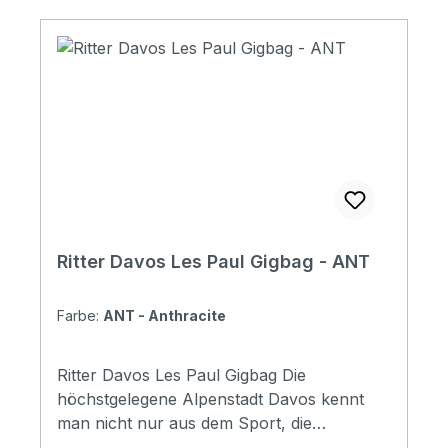
Specifications Padding construction: 10mm
high density, 5mm soft foam Padding: 15
mm Pockets: 1 large pocket ( DIN-A4 flat
pocket) Headstock protection: yes
Reflective logo and stripes: Yes. 2 stripes at
bottom Raincover included: No Front
pocket with organizer: No Adress tag: No
Aircraft hanger: No Weight: 0,8 kg
Ritter Davos Les Paul Gigbag - ANT
Farbe:
ANT - Anthracite
Ritter Davos Les Paul Gigbag Die
höchstgelegene Alpenstadt Davos kennt
man nicht nur aus dem Sport, die
Vielseitigkeit, die dieser Ort bietet, ist überall