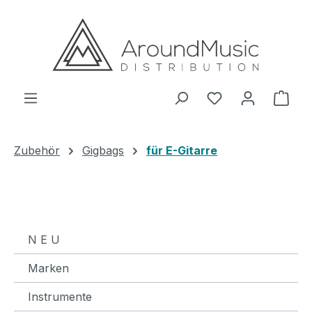
Zum Hauptinhalt springen
Ware
Zubehör
Gigbags
für E-Gitarre
N E U
Marken
Instrumente