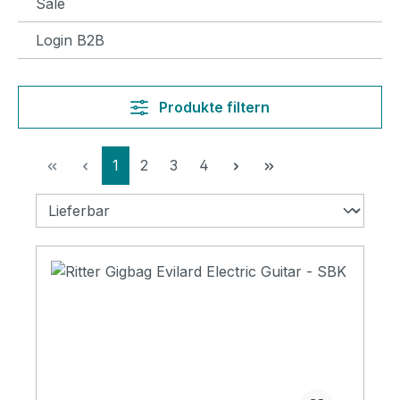
Sale
Login B2B
Produkte filtern
Seite
Seite
Seite
Seite
1
2
3
4