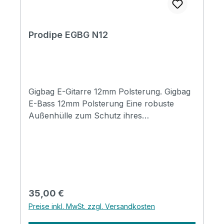
Lower Bout: 330 mm Depth: 50 mm
Prodipe EGBG N12
Gigbag E-Gitarre 12mm Polsterung. Gigbag
E-Bass 12mm Polsterung Eine robuste
Außenhülle zum Schutz ihres
Instrumentes. Verstärkte Reißverschlüsse
Robuste & leicht einstellbare Tragegurte.
Eine 12 mm dicke Schaumschicht für guten
Schutz Dezentes, zeitloses Design mit einer
Tasche für kleine Accessoires, Kabel oder
Musik.
Regulärer Preis:
35,00 €
Preise inkl. MwSt. zzgl. Versandkosten