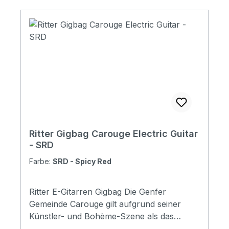
Specifications Padding construction: 10mm
high density, 5mm soft foam Padding: 15
mm Pockets: 1 large pocket ( DIN-A4 flat
pocket) Headstock protection: yes
Reflective logo and stripes: Yes. 2 stripes at
bottom Raincover included: No Front
pocket with organizer: No Adress tag: No
Aircraft hanger: No Weight: 0,8 kg
Ritter Gigbag Carouge Electric Guitar
- SRD
Farbe:
SRD - Spicy Red
Ritter E-Gitarren Gigbag Die Genfer
Gemeinde Carouge gilt aufgrund seiner
Künstler- und Bohème-Szene als das
"Greenwich Village von Genf". Die