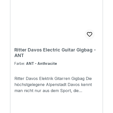
pocket) Headstock protection: yes
Reflective logo and stripes: Yes. 1 stripes at
bottom Raincover included: No Front
pocket with organizer: No Adress tag: No
Aircraft hanger: No Weight: 0.82 kg Length:
1040 mm Upper Bout: 350 mm Lower Bout:
390 mm
Ritter Davos Electric Guitar Gigbag -
ANT
Farbe:
ANT - Anthracite
Ritter Davos Elektrik Gitarren Gigbag Die
höchstgelegene Alpenstadt Davos kennt
man nicht nur aus dem Sport, die
Vielseitigkeit, die dieser Ort bietet, ist überall
bekannt. Wie auch in den anderen Ritter
Serien bieten die Davos Taschen ein breites