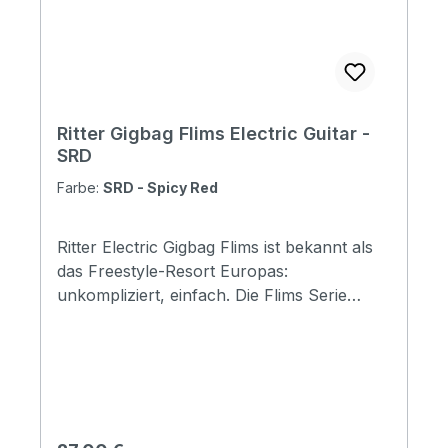
Ritter Gigbag Flims Electric Guitar -
SRD
Farbe:
SRD - Spicy Red
Ritter Electric Gigbag Flims ist bekannt als
das Freestyle-Resort Europas:
unkompliziert, einfach. Die Flims Serie
bietet die Basics in RITTER-Qualität,
schlank und reduziert auf das Wesentliche
- wenn nichts mehr gefragt ist als das
einfache Fundament, auf dem sich die
Begeisterung entfalten kann. Specifications
Padding construction: 5mm top/back,