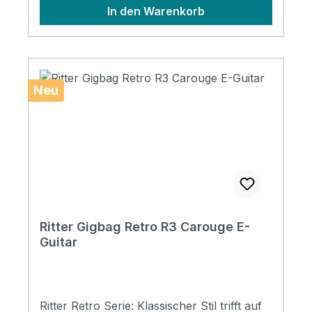
In den Warenkorb
Specifications Padding construction: 20mm
high density, 5mm soft foam & 3mm
soft/plush Padding: 28 mm Pockets: 3
pockets / 1 headstock pocket Reflective
logo and stripes: Yes. 4 stripes at bottom
Neu
Raincover included: No Front pocket with
organizer: No Adress tag: Yes Aircraft
hanger: No Weight: 1,6 kg Length: 850 mm
Lower Bout: 280 mm
Ritter Gigbag Retro R3 Carouge E-
Guitar
Ritter Retro Serie: Klassischer Stil trifft auf