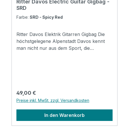
Ritter Davos Electric Guitar Gigbag -
SRD
Farbe:
SRD - Spicy Red
Ritter Davos Elektrik Gitarren Gigbag Die
höchstgelegene Alpenstadt Davos kennt
man nicht nur aus dem Sport, die
Vielseitigkeit, die dieser Ort bietet, ist überall
bekannt. Wie auch in den anderen Ritter
Serien bieten die Davos Taschen ein breites
Spektrum an Schutz und komfortablem
Handling bei Transport und Lagerung.
Taschen in Davoser Qualität sind für den
Regulärer Preis:
49,00 €
Alltag bei leichter bis mittlerer
Preise inkl. MwSt. zzgl. Versandkosten
Beanspruchung konzipiert. Mit coolen
Designmerkmalen, insbesondere mit der
In den Warenkorb
neuen Badge-Option, werden die Taschen
zu einem Ausdruck ihres persönlichen Stil