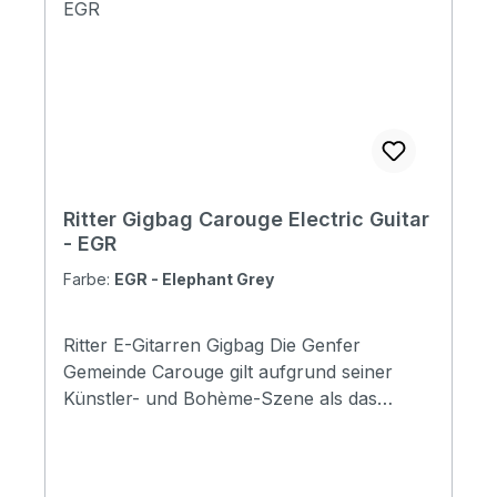
pocket Reflective logo and stripes: Yes. 3
stripes at bottom Raincover included: No
Front pocket with organizer: No Adress
tag: No Aircraft hanger: No Weight: 1.25 kg
Length: 955 mm Upper Bout: 280 mm
Lower Bout: 330 mm Depth: 50 mm
Ritter Gigbag Carouge Electric Guitar
- EGR
Farbe:
EGR - Elephant Grey
Ritter E-Gitarren Gigbag Die Genfer
Gemeinde Carouge gilt aufgrund seiner
Künstler- und Bohème-Szene als das
"Greenwich Village von Genf". Die
Carouge-Serie mag ein wenig im Schatten
ihres großen Bruder stehen, aber die