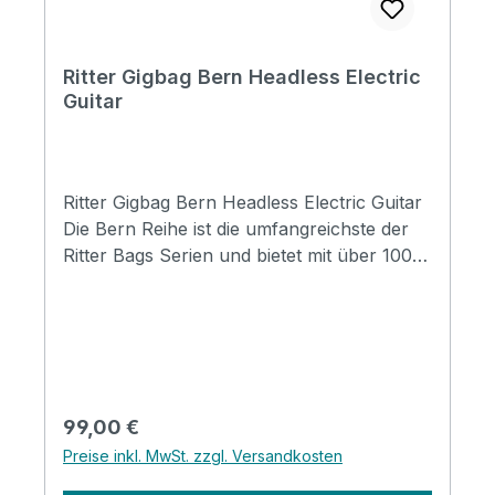
1045 mm Upper Bout: 260 mm Lower Bout:
360 mm Depth: 100 mm
Ritter Gigbag Bern Headless Electric
Guitar
Ritter Gigbag Bern Headless Electric Guitar
Die Bern Reihe ist die umfangreichste der
Ritter Bags Serien und bietet mit über 100
Modellen Taschen für nahezu alle
Instrumentenbereiche. Die Taschen
schützen Ihr Instrument hervorragend und
durch die komfortable Gestaltung, sind sie
für den täglichen Gebrauch und Reisen
wunderbar geeignet. Mit coolen
Regulärer Preis:
99,00 €
Designmerkmalen, insbesondere mit der
Preise inkl. MwSt. zzgl. Versandkosten
neuen Badge-Option, werden die Taschen
zu einem Ausdruck ihres persönlichen Stil.