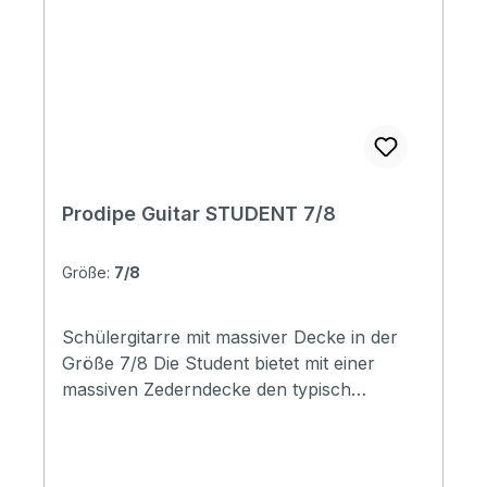
Fingerboard: rosewood Strings : SAVAREZ
Cantiga Alliance high tension (Ref: 510AJ)
Tuning machine : top of the range nickel-
plated Nut width: 48mm Scale length:
580mm
Prodipe Guitar STUDENT 7/8
Größe:
7/8
Schülergitarre mit massiver Decke in der
Größe 7/8 Die Student bietet mit einer
massiven Zederndecke den typisch
spanischen Sound. Mahagoni Boden und
Zargen sowie der seidenmatte Look runden
die Student tonlich sowie optisch ab. Die