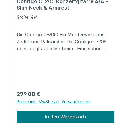
Contigo C-205 Konzertgitarre 4/4 -
Slim Neck & Armrest
Größe:
4/4
Die Contigo C-205: Ein Meisterwerk aus
Zeder und Palisander. Die Contigo C-205
überzeugt auf allen Linien. Eine schön
gewachsene, massive Zederndecke
schmiegt sich an einen edlen, dunklen
Palisander Korpus, der durch Sapelle
Binding und einen Bodenzierstreifen
wunderschön in Szene gesetzt wird. Das
seidenmatte Finish lässt eine direkte
Regulärer Preis:
299,00 €
Bindung zu den tollen Hölzern zu und auch
Preise inkl. MwSt. zzgl. Versandkosten
die echte Schalllochrosette betont den
Look noch mehr. Das Griffbrett ist mit
In den Warenkorb
Sapelle eingefasst und die Round Edge
Frets sitzen perfekt in dem Purple Heart