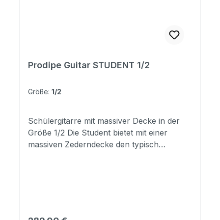
plated Nut width: 48mm Scale length:
580mm
Prodipe Guitar STUDENT 1/2
Größe:
1/2
Schülergitarre mit massiver Decke in der
Größe 1/2 Die Student bietet mit einer
massiven Zederndecke den typisch
spanischen Sound. Mahagoni Boden und
Zargen sowie der seidenmatte Look runden
die Student tonlich sowie optisch ab. Die
Student wird regelmäßig von
Gitarrenlehrern empfohlen und ist mit
ihrem kraftvollen, warmen Klang sowie