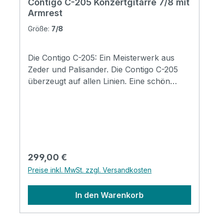
Contigo C-205 Konzertgitarre 7/8 mit
Armrest
Größe:
7/8
Die Contigo C-205: Ein Meisterwerk aus
Zeder und Palisander. Die Contigo C-205
überzeugt auf allen Linien. Eine schön
gewachsene, massive Zederndecke
schmiegt sich an einen edlen, dunklen
Palisander Korpus, der durch Sapelle
Binding und einen Bodenzierstreifen
wunderschön in Szene gesetzt wird. Das
seidenmatte Finish lässt eine direkte
Regulärer Preis:
299,00 €
Bindung zu den tollen Hölzern zu und auch
Preise inkl. MwSt. zzgl. Versandkosten
die echte Schalllochrosette betont den
Look noch mehr. Das Griffbrett ist mit
In den Warenkorb
Sapelle eingefasst und die Round Edge
Frets sitzen perfekt in dem Purple Heart