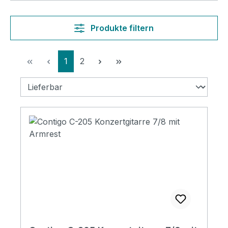
Produkte filtern
Seite
Seite
1
2