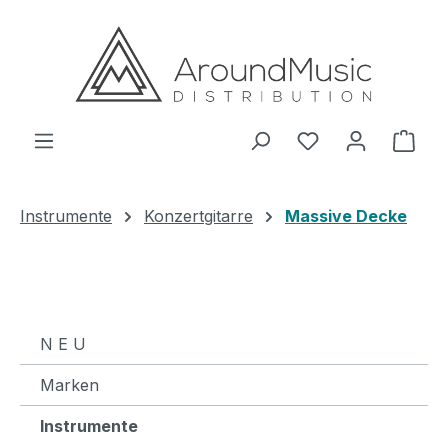
Zum Hauptinhalt springen
Ware
Instrumente
Konzertgitarre
Massive Decke
N E U
Marken
Instrumente