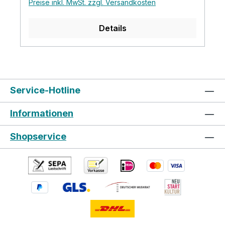
Preise inkl. MwSt. zzgl. Versandkosten
Bridge: Rosewood Nut width: 48mm
Hardware: Gold Preamp: Aria AEQ-4 (4
Details
band EQ & Tuner)
Service-Hotline
Informationen
Shopservice