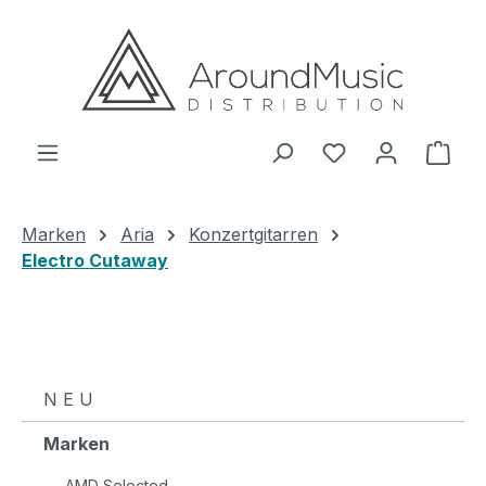
Zum Hauptinhalt springen
Ware
Marken
Aria
Konzertgitarren
Electro Cutaway
N E U
Marken
AMD Selected