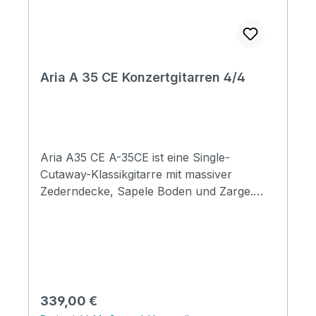
Aria A 35 CE Konzertgitarren 4/4
Aria A35 CE A-35CE ist eine Single-
Cutaway-Klassikgitarre mit massiver
Zederndecke, Sapele Boden und Zarge.
Ausgestattet mit Aria AEQ-4, die 4 Bänder
Klangregelung und Gitarrentuner bietet.
Specification Top: Solid Red Cedar Back
and Sides: Mahogany Neck: Mahogany Nut
& saddle: Bone Fingerboard: Rosewood
Neck joint: Dovetail Number of Frets: 19
Regulärer Preis:
339,00 €
Nut width: 48mm Scale Length: 650mm