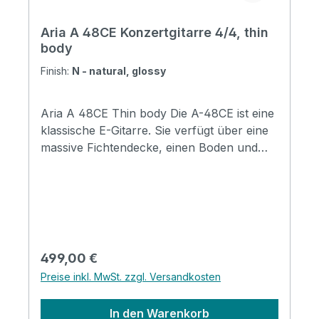
Aria A 48CE Konzertgitarre 4/4, thin
body
Finish:
N - natural, glossy
Aria A 48CE Thin body Die A-48CE ist eine
klassische E-Gitarre. Sie verfügt über eine
massive Fichtendecke, einen Boden und
Zargen aus geflammtem Ahorn sowie eine
flachere Korpus-Tiefe von 80 mm mit
Cutaway. Der Halsübergang am 14. Bund
und die Sattelbreite von 45 mm sorgen für
müheloses Spielen auch in höheren Lagen.
Diese Gitarre bietet perfekte Vielseitigkeit
Regulärer Preis:
499,00 €
für alle Spielertypen, selbst für Nicht-
Preise inkl. MwSt. zzgl. Versandkosten
Klassikgitarristen. Ausgestattet mit dem
Fishman Classica III Preamp. Specification
In den Warenkorb
Top: Solid Spruce Back and Sides: Flamed