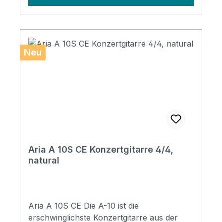
Maple Body Depth: 80mm Saddle & Nut:
Bone Nut Width: 45mm Neck: Mahogany
(14F Joint) Fingerboard: Rosewood
Number of Frets: 19 Scale Length: 650mm
Neu
Bridge: Rosewood Preamp: "Fishman
Classica III
Aria A 10S CE Konzertgitarre 4/4,
natural
Aria A 10S CE Die A-10 ist die
erschwinglichste Konzertgitarre aus der