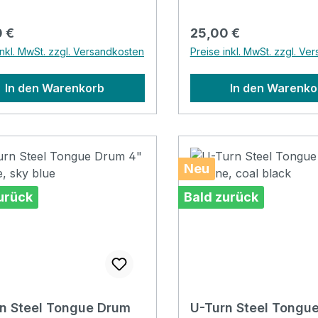
gender Sound Perfekt für
rotem GummibandKlare
herapie und Meditation
beruhigender Sound Pe
rer Preis:
Regulärer Preis:
 €
25,00 €
Klangtherapie und Medi
inkl. MwSt. zzgl. Versandkosten
Preise inkl. MwSt. zzgl. Ve
r
Inkl. Beutel, Klöppel, St
Fingerkuppenschutz un
In den Warenkorb
In den Warenko
Neu
urück
Bald zurück
n Steel Tongue Drum
U-Turn Steel Tongu