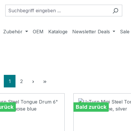
Zubehör
OEM
Kataloge
Newsletter Deals
Sale
Seite
Seite
1
2
urück
Bald zurück