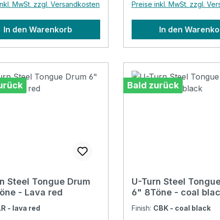
inkl. MwSt. zzgl. Versandkosten
Preise inkl. MwSt. zzgl. Ve
Sticker
In den Warenkorb
In den Warenko
urück
Bald zurück
n Steel Tongue Drum
U-Turn Steel Tongu
öne - Lava red
6" 8Töne - coal bla
LR - lava red
Finish:
CBK - coal black