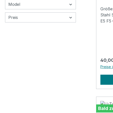
Model
Größe:
Stahl
Preis
E5 F5
Lava r
Sound 
und Me
Klöppe
Finger
Regulä
40,0
Preise 
Bald z