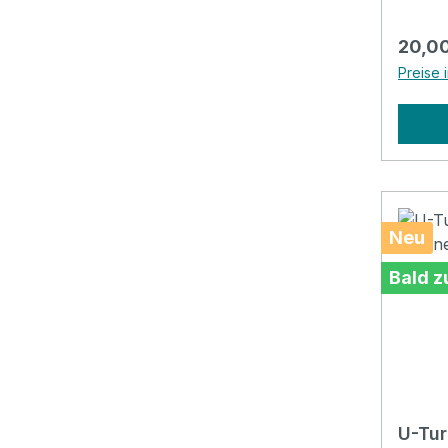
beruhi
Klangt
Regulä
20,00
Inkl. Klöppel, Starterheft und
Preise 
Sticke
Neu
Bald z
U-Tur