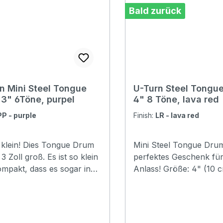
Bald zurück
n Mini Steel Tongue
U-Turn Steel Tongu
3" 6Töne, purpel
4" 8 Töne, lava red
PP - purple
Finish:
LR - lava red
klein! Dies Tongue Drum
Mini Steel Tongue Drum
 3 Zoll groß. Es ist so klein
perfektes Geschenk für
mpakt, dass es sogar in
Anlass! Größe: 4" (10 
che passt. Größe: 3"
Material: Stahl Stimmun
cm) Material: Stahl
Pentatonic G3 A3 C4 D4 E4 G4
ung: A5 B5 #C6 E6 #F6
A4 C58 Töne Höhe: 5.2cm
Breite: 12cm Farbe: Lava red mit