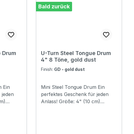
Bald zurück
e Drum
U-Turn Steel Tongue Drum
4" 8 Töne, gold dust
Finish:
GD - gold dust
 Ein
Mini Steel Tongue Drum Ein
 jeden
perfektes Geschenk für jeden
cm)
Anlass! Größe: 4" (10 cm)
g: C-
Material: Stahl Stimmung: C-
Pentatonic G3 A3 C4 D4 E4 G4
A4 C58 Töne Höhe: 5.2cm
Breite: 12cm Farbe: Gold dust mit