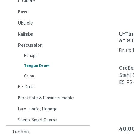
E-Gitarre
Bass
Ukulele
U-Tur
Kalimba
6" 8T
Percussion
Finish:
Handpan
Tongue Drum
Größe:
Stahl
Cajon
E5 F5
E - Drum
Farbe:
beruhi
Blockflöte & Blasinstrumente
Klangt
Lyre, Harfe, Hanago
Inkl. B
Finger
Silent/ Smart Gitarre
Regulä
40,0
Technik