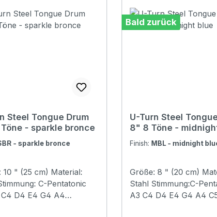
Bald zurück
n Steel Tongue Drum
U-Turn Steel Tongu
 Töne - sparkle bronce
8" 8 Töne - midnigh
SBR - sparkle bronce
Finish:
MBL - midnight blu
 10 " (25 cm) Material:
Größe: 8 " (20 cm) Mate
Stimmung: C-Pentatonic
Stahl Stimmung:C-Pentat
 C4 D4 E4 G4 A4
A3 C4 D4 E4 G4 A4 C
: sparkle
Farbe: Midnight blueKla