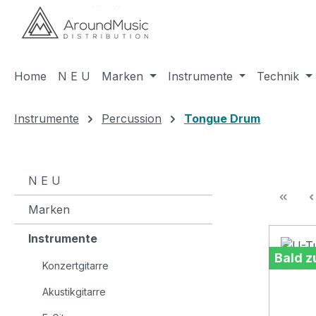
m Hauptinhalt springen
Zur Suche springen
Zur Hauptnavigation springen
Home
N E U
Marken
Instrumente
Technik
Instrumente
Percussion
Tongue Drum
N E U
Marken
Instrumente
Bald z
Konzertgitarre
Akustikgitarre