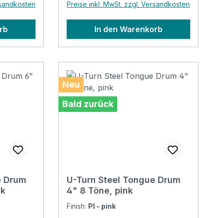
rsandkosten
Preise inkl. MwSt. zzgl. Versandkosten
Sticker
rb
In den Warenkorb
Neu
Bald zurück
e Drum
U-Turn Steel Tongue Drum
ck
4" 8 Töne, pink
Finish:
PI - pink