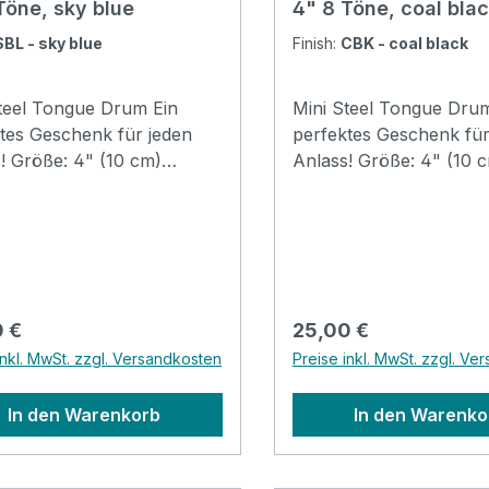
Töne, sky blue
4" 8 Töne, coal bla
SBL - sky blue
Finish:
CBK - coal black
teel Tongue Drum Ein
Mini Steel Tongue Drum
tes Geschenk für jeden
perfektes Geschenk für
! Größe: 4" (10 cm)
Anlass! Größe: 4" (10 
al: Stahl Stimmung: C-
Material: Stahl Stimmun
 C4 D4 E4 G4
Pentatonic G3 A3 C4 D4 E4 G4
e Höhe: 5.2cm
A4 C58 Töne Höhe: 5.2cm
be: Sky Blue mit
Breite: 12cm Farbe: Coal
m GummibandKlarer,
Black Klarer, beruhige
gender Sound Perfekt für
Sound Perfekt für Klan
rer Preis:
Regulärer Preis:
 €
25,00 €
herapie und Meditation
und Meditation Inkl. Beu
inkl. MwSt. zzgl. Versandkosten
Preise inkl. MwSt. zzgl. Ve
eutel, Klöppel, Starterheft,
Klöppel, Starterheft,
kuppenschutz und Sticker
Fingerkuppenschutz un
In den Warenkorb
In den Warenko