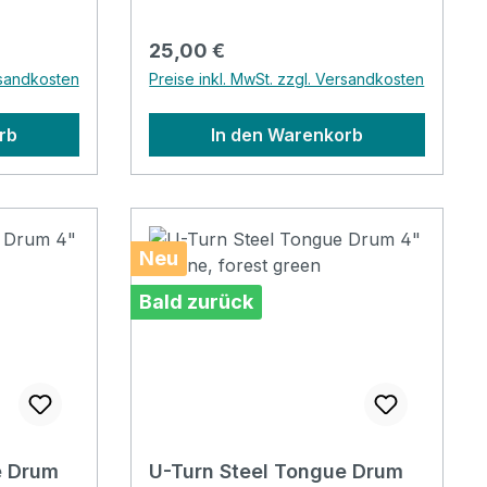
r,
weißem GummibandKlarer,
rfekt für
beruhigender Sound Perfekt für
Regulärer Preis:
25,00 €
tation
Klangtherapie und Meditation
rsandkosten
Preise inkl. MwSt. zzgl. Versandkosten
arterheft,
Inkl. Beutel, Klöppel, Starterheft,
d Sticker
Fingerkuppenschutz und Sticker
rb
In den Warenkorb
Neu
Bald zurück
e Drum
U-Turn Steel Tongue Drum