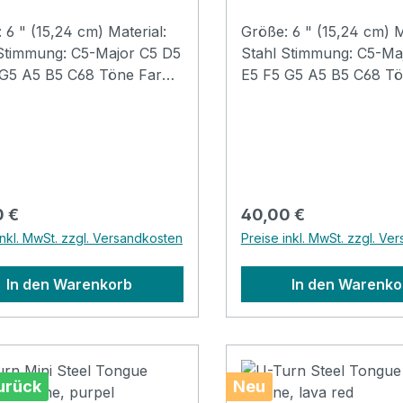
 6 " (15,24 cm) Material:
Größe: 6 " (15,24 cm) M
 Stimmung: C5-Major C5 D5
Stahl Stimmung: C5-Ma
 G5 A5 B5 C68 Töne Farbe:
E5 F5 G5 A5 B5 C68 Tö
edKlarer, beruhigender
Coal Black (auch in La
Perfekt für Klangtherapie
Turquoise Blue erhältlic
ditation Inkl. Beutel,
beruhigender Sound Pe
l, Starterheft,
Klangtherapie und Medi
kuppenschutz und Sticker
Inkl. Beutel, Klöppel, St
Fingerkuppenschutz un
rer Preis:
Regulärer Preis:
0 €
40,00 €
inkl. MwSt. zzgl. Versandkosten
Preise inkl. MwSt. zzgl. Ve
In den Warenkorb
In den Warenko
urück
Neu