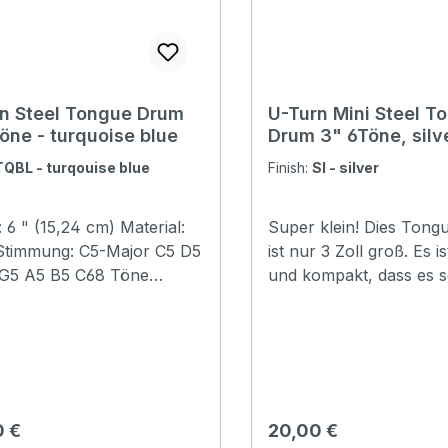
n Steel Tongue Drum
U-Turn Mini Steel T
öne - turquoise blue
Drum 3" 6Töne, silv
TQBL - turqouise blue
Finish:
SI - silver
 6 " (15,24 cm) Material:
Super klein! Dies Ton
 Stimmung: C5-Major C5 D5
ist nur 3 Zoll groß. Es is
 G5 A5 B5 C68 Töne
und kompakt, dass es s
Turquoise Blue Klarer,
deine Tasche passt. Größe: 3"
gender Sound Perfekt für
(7,62 cm) Material: Stah
herapie und Meditation
Stimmung: A5 B5 #C6 
eutel, Klöppel, Starterheft,
A6. 6 Töne Farbe: SilberKlarer,
kuppenschutz und Sticker
beruhigender Sound Pe
Klangtherapie und Medi
rer Preis:
Regulärer Preis:
0 €
20,00 €
Inkl. Klöppel, Starterheft und