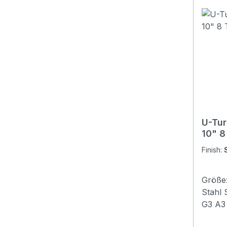
U-Tur
10" 8
Finish:
Größe:
Stahl 
G3 A3
C5Töne:8 Farbe