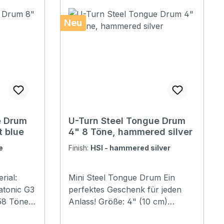
Neu
e Drum
U-Turn Steel Tongue Drum
t blue
4" 8 Töne, hammered silver
e
Finish:
HSI - hammered silver
rial:
Mini Steel Tongue Drum Ein
onic G3
perfektes Geschenk für jeden
58 Töne
Anlass! Größe: 4" (10 cm)
rer,
Material: Stahl Stimmung: C-