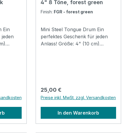
ck
4" 8 Töne, forest green
Finish:
FGR - forest green
 Ein
Mini Steel Tongue Drum Ein
 jeden
perfektes Geschenk für jeden
cm)
Anlass! Größe: 4" (10 cm)
g: C-
Material: Stahl Stimmung: C-
Pentatonic G3 A3 C4 D4 E4 G4
A4 C58 Töne Höhe: 5.2cm
Breite: 12cm Farbe: Forest green
nder
mit orangem Gummiband Klarer,
gtherapie
beruhigender Sound Perfekt für
Regulärer Preis:
25,00 €
tel,
Klangtherapie und Meditation
rsandkosten
Preise inkl. MwSt. zzgl. Versandkosten
Inkl. Beutel, Klöppel, Starterheft,
d Sticker
Fingerkuppenschutz und Sticker
rb
In den Warenkorb