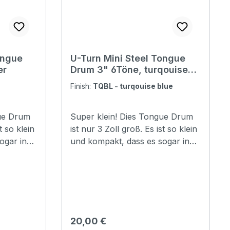
ongue
U-Turn Mini Steel Tongue
er
Drum 3" 6Töne, turqouise
blue
Finish:
TQBL - turqouise blue
gue Drum
Super klein! Dies Tongue Drum
t so klein
ist nur 3 Zoll groß. Es ist so klein
ogar in
und kompakt, dass es sogar in
deine Tasche passt. Größe: 3"
l
(7,62 cm) Material: Stahl
E6 #F6
Stimmung: A5 B5 #C6 E6 #F6
A6. 6 Töne Farbe: BlackKlarer,
rfekt für
beruhigender Sound Perfekt für
tation
Klangtherapie und Meditation
Regulärer Preis:
20,00 €
Inkl. Klöppel, Starterheft und