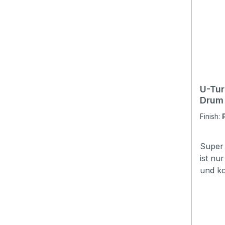
U-Tur
Drum 
Finish:
Super 
ist nur
und ko
deine Tas
(7,62 
Stimm
A6. 6 Töne Farbe: BlackKlarer,