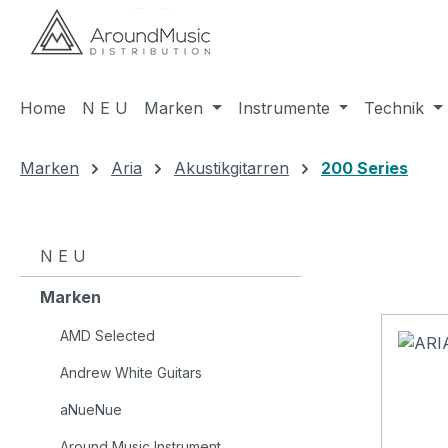
m Hauptinhalt springen
Zur Suche springen
Zur Hauptnavigation springen
Home
N E U
Marken
Instrumente
Technik
Marken
Aria
Akustikgitarren
200 Series
N E U
Marken
AMD Selected
Andrew White Guitars
aNueNue
Around Music Instrument