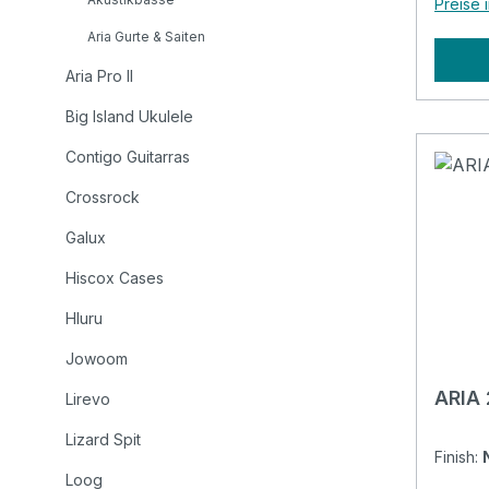
Preise 
massiv
Aria Gurte & Saiten
Mahag
sowie 
Aria Pro II
Palisanderg
Big Island Ukulele
Top: S
Sides: Mahogany Neck:
Contigo Guitarras
Mahogany Nut 
Crossrock
Finge
of Frets: 20 Scale
Galux
650mm 
Rosew
Hiscox Cases
Graph
Hluru
Chrome Other: Pic
included Preamp: 
Jowoom
Presys
ARIA 
Lirevo
Lizard Spit
Finish:
Loog