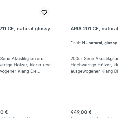
211 CE, natural glossy
ARIA 201 CE, natura
Finish:
N - natural, glossy
Serie Akustikgitarren:
200er Serie Akustikgita
rtige Hölzer, klarer und
Hochwertige Hölzer, kl
ogener Klang Die
ausgewogener Klang Die
kgitarren der 200er Serie
Akustikgitarren der 200
hen aus hochwertigen
bestehen aus hochwert
n und bieten einen
Hölzern und bieten ein
ogenen, klaren Ton. Die
ausgewogenen, klaren 
11CE bietet perfekte
ARIA-201 bietet perfekt
tigkeit für eine Vielzahl von
Vielseitigkeit für eine V
rer Preis:
Regulärer Preis:
0 €
449,00 €
rbedürfnissen, mit einer
Spielerbedürfnissen, mi