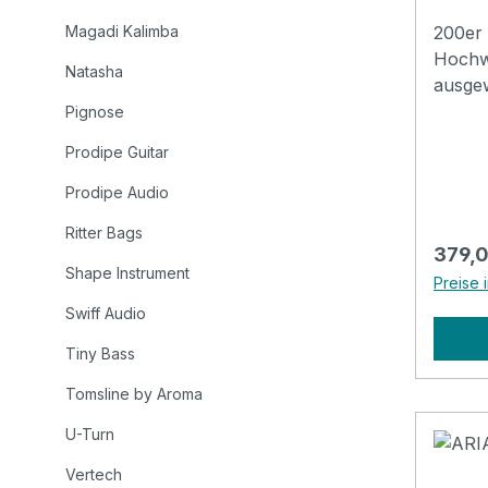
Magadi Kalimba
200er 
Hochwe
Natasha
ausgew
Akusti
Pignose
beste
Prodipe Guitar
Hölzer
ausgew
Prodipe Audio
ARIA-2
Ritter Bags
Vielsei
Regulä
379,0
Spiele
Shape Instrument
Preise 
massiv
Swiff Audio
Palis
sowie 
Tiny Bass
Palisande
Tomsline by Aroma
ARIA-2
Version erh
U-Turn
Top: S
Vertech
Sides: Rosewood Neck: