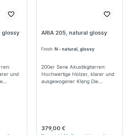
l glossy
ARIA 205, natural glossy
Finish:
N - natural, glossy
rren:
200er Serie Akustikgitarren:
arer und
Hochwertige Hölzer, klarer und
ausgewogener Klang Die
er Serie
Akustikgitarren der 200er Serie
igen
bestehen aus hochwertigen
en
Hölzern und bieten einen
Ton. Die
ausgewogenen, klaren Ton. Die
e
ARIA-205 bietet perfekte
ielzahl von
Vielseitigkeit für eine Vielzahl von
Regulärer Preis:
379,00 €
t einer
Spielerbedürfnissen, mit einer