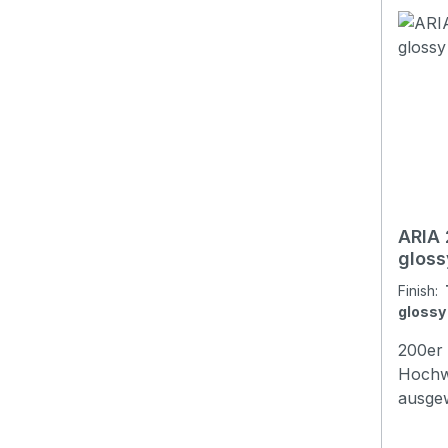
Version erh
Top: S
Sides: Rosewood Neck:
Mahogany Nut 
Finge
of Frets: 20 Scale
650mm 
Rosew
Graph
Chrome Other: Pic
ARIA 
includ
gloss
Finish:
glossy
200er 
Hochwe
ausgew
Akusti
beste