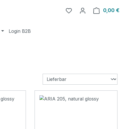
0,00 €
Ware
Login B2B