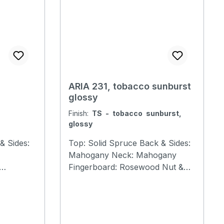
Mahogany Nut width: 43mm
:
Fingerboard: Rosewood Number
:
of Frets: 20 Scale Length:
ware:
650mm (25-1/2”) Bridge:
man
Rosewood Saddle & Nut:
Graphtech TUSQ) Hardware:
Chrome
ARIA 231, tobacco sunburst
glossy
Finish:
TS - tobacco sunburst,
glossy
& Sides:
Top: Solid Spruce Back & Sides:
Mahogany Neck: Mahogany
Fingerboard: Rosewood Nut &
3
Saddle: Graphtech TUSQ Nut
:
width: 43 mm Scale: 650 mm
Frets: 20F Bridge: Rosewood
 Vintage
Hardware: Chrome Finish: