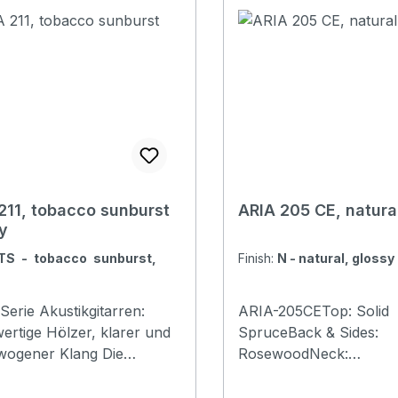
ältlich. Specification
Version erhältlich. Specification
olid Spruce Back and
Top: Solid Spruce Back
Sides: Mahogany Neck:
width: 43mm
Mahogany Nut width: 43mm
rboard: Rosewood Number
Fingerboard: Rosewoo
 Length:
of Frets: 20 Scale Length:
(25-1/2”) Bridge:
650mm (25-1/2”) Bridge
ood Saddle & Nut:
Rosewood Saddle & Nut
tech TUSQ) Hardware:
Graphtech TUSQ) Hard
kguard
Chrome Other: Pickguard
211, tobacco sunburst
ARIA 205 CE, natura
ed
included
y
TS - tobacco sunburst,
Finish:
N - natural, glossy
Serie Akustikgitarren:
ARIA-205CETop: Solid
rtige Hölzer, klarer und
SpruceBack & Sides:
ogener Klang Die
RosewoodNeck:
kgitarren der 200er Serie
MahoganyFingerboard:
hen aus hochwertigen
RosewoodNut & Saddle