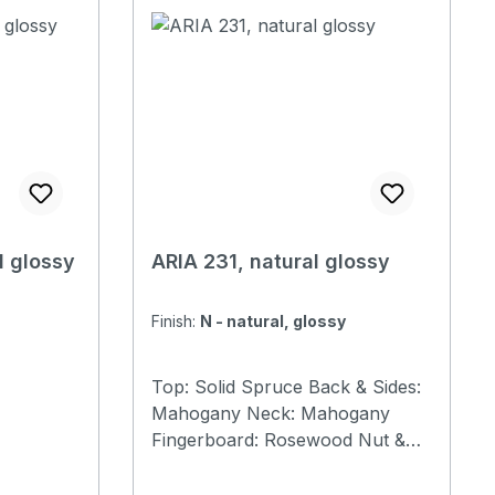
Version erhältlich. Specification
 and
Top: Solid Spruce Back and
Sides: Rosewood Neck:
Mahogany Nut width: 43mm
d Number
Fingerboard: Rosewood Number
of Frets: 20 Scale Length:
:
650mm (25-1/2”) Bridge:
:
Rosewood Saddle & Nut:
ware:
Graphtech TUSQ) Hardware:
Chrome Other: Pickguard
l glossy
ARIA 231, natural glossy
included
Finish:
N - natural, glossy
Top: Solid Spruce Back & Sides:
Mahogany Neck: Mahogany
Fingerboard: Rosewood Nut &
Saddle: Graphtech TUSQ Nut
:
width: 43 mm Scale: 650 mm