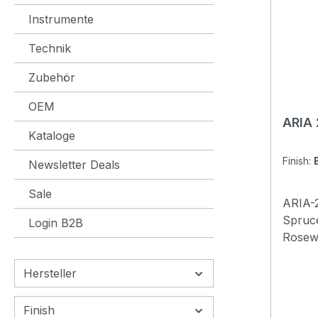
Mahogany Nut 
Instrumente
Finge
of Frets: 20 Scale
Technik
650mm 
Zubehör
Rosew
Graph
OEM
Chrome Other: Pic
ARIA 
includ
Kataloge
Finish:
Newsletter Deals
Sale
ARIA-
Spruce
Login B2B
Rosew
Mahog
Rosew
Hersteller
Graph
mmSca
Finish