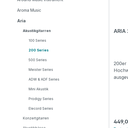
Aroma Music
Aria
ARIA 
Akustikgitarren
100 Series
200 Series
500 Series
200er 
Meister Series
Hochwe
ausgew
ADW & ADF Series
Akusti
Mini Akustik
beste
Hölzer
Prodigy Series
ausgew
Elecord Series
ARIA-2
Vielsei
Konzertgitarren
Regulä
449,0
Spiele
Akustikbässe