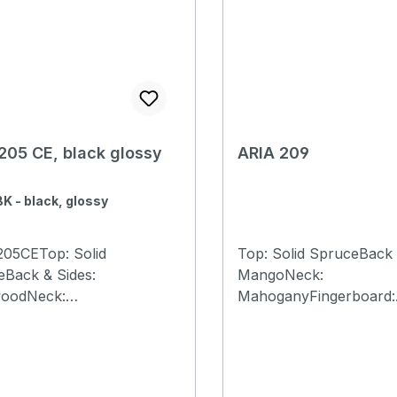
width: 43mm
of Frets: 20 Scale Length:
rboard: Rosewood Number
650mm (25-1/2”) Bridge
 Length:
Rosewood Saddle & Nut
(25-1/2”) Bridge:
Graphtech TUSQ) Hard
ood Saddle & Nut:
Chrome Preamp: Fish
tech TUSQ) Hardware:
Presys II
kguard
205 CE, black glossy
ARIA 209
ed
BK - black, glossy
205CETop: Solid
Top: Solid SpruceBack 
Back & Sides:
MangoNeck:
oodNeck:
MahoganyFingerboard:
anyFingerboard:
RosewoodNut width: 4
oodNut & Saddle:
mmScale: 650 mmFrets
tech TUSQNut width: 43
20Bridge:
le: 650 mmFrets:
RosewoodMachinehead: