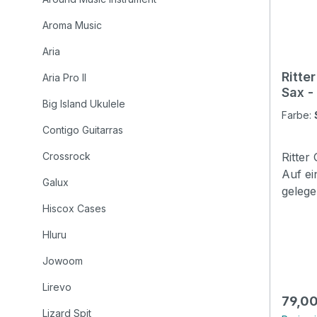
Aroma Music
Aria
Ritte
Aria Pro II
Sax -
Big Island Ukulele
Farbe:
Contigo Guitarras
Crossrock
Ritter
Auf ei
Galux
gelege
grand
Hiscox Cases
das Mi
Hluru
Zudem 
Gemein
Jowoom
Schwe
Lirevo
Hochschule Ma
Regulä
79,00
Evilard
Lizard Spit