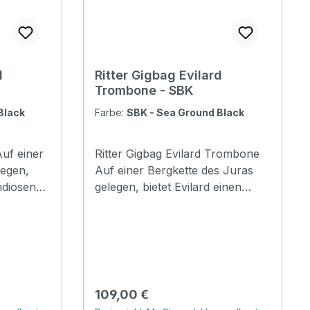
d
Ritter Gigbag Evilard
Trombone - SBK
Black
Farbe:
SBK - Sea Ground Black
Ritter Gigbag Evilard Trombone
legen,
Auf einer Bergkette des Juras
ndiosen
gelegen, bietet Evilard einen
s
grandiosen Panoramablick über
pen.
das Mittelland bis zu den Alpen.
f seinem
Zudem befindet sich auf seinem
Gemeindegebiet die
Schweizerische Sport
Hochschule Magglingen. Die
Regulärer Preis:
109,00 €
is der
Evilard-Serie ist die Basis der