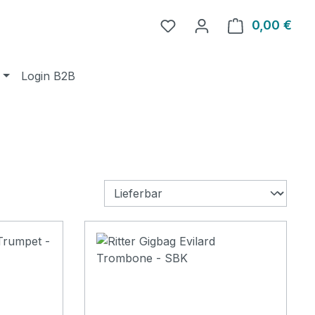
0,00 €
Ware
Login B2B