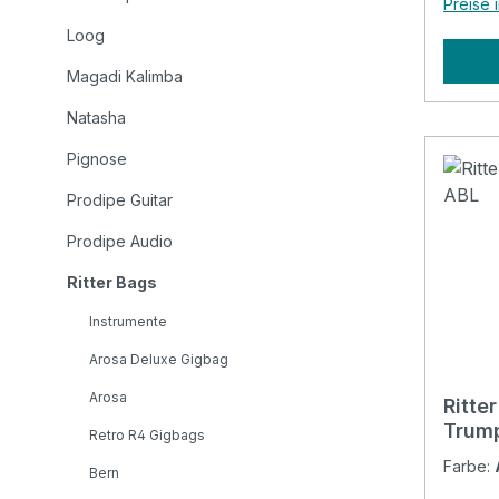
Preise 
sechs 
Loog
RITTER
RITTE
Magadi Kalimba
ab, di
Natasha
und s
verlan
Pignose
Qualit
Prodipe Guitar
Evilar
beginnen. Specificat
Prodipe Audio
constr
10mm high 
Ritter Bags
Padding: 10 
Instrumente
pocket
Arosa Deluxe Gigbag
Headst
Reflec
Arosa
Ritte
stripes at
Trump
Retro R4 Gigbags
included: No Front p
Farbe:
organizer: N
Bern
Aircraft han