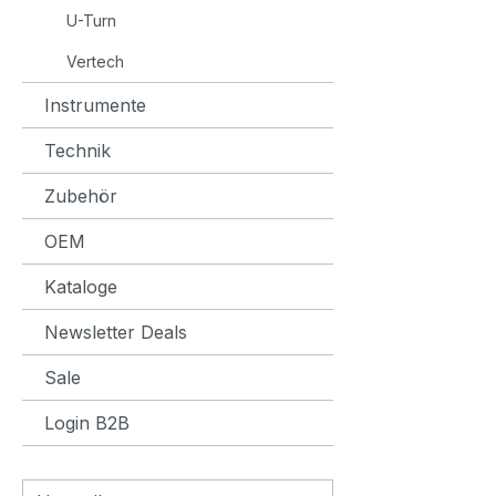
beginnen. Speci
U-Turn
Reflec
Vertech
stripes at b
Intern
Instrumente
Intern
Diame
Technik
Zubehör
OEM
Kataloge
Newsletter Deals
Sale
Login B2B