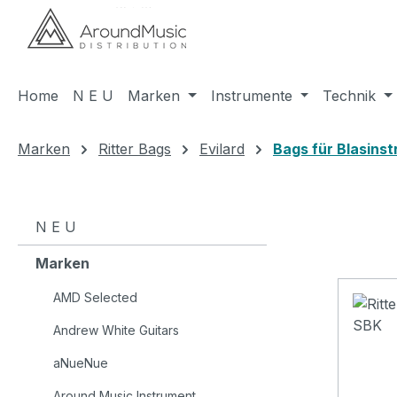
m Hauptinhalt springen
Zur Suche springen
Zur Hauptnavigation springen
Home
N E U
Marken
Instrumente
Technik
Marken
Ritter Bags
Evilard
Bags für Blasins
N E U
Marken
AMD Selected
Andrew White Guitars
aNueNue
Around Music Instrument