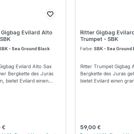
r Gigbag Evilard Alto
Ritter Gigbag Evilar
 SBK
Trumpet - SBK
SBK - Sea Ground Black
Farbe:
SBK - Sea Ground 
 Gigbag Evilard Alto Sax
Ritter Trumpet Gigbag Auf einer
ner Bergkette des Juras
Bergkette des Juras ge
n, bietet Evilard einen
bietet Evilard einen gra
iosen Panoramablick über
Panoramablick über da
ttelland bis zu den Alpen.
Mittelland bis zu den Al
befindet sich auf seinem
Zudem befindet sich au
degebiet die
Gemeindegebiet die
izerische Sport
Schweizerische Sport
gglingen. Die
Hochschule Magglingen. Die
rer Preis:
Regulärer Preis:
 €
59,00 €
-Serie ist die Basis der
Evilard-Serie ist die Bas