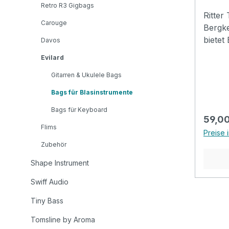
Retro R3 Gigbags
kg Length: 600 m Width: 190 mm
Ritter Tr
Depth
Carouge
Bergke
bietet
Davos
Panor
Evilard
Mittel
Gitarren & Ukulele Bags
Zudem 
Gemein
Bags für Blasinstrumente
Schwe
Bags für Keyboard
Hochschule Ma
Regulä
59,00
Evilard
Flims
Preise 
sechs 
Zubehör
RITTER
RITTE
Shape Instrument
ab, di
Swiff Audio
und s
verlan
Tiny Bass
Qualit
Tomsline by Aroma
Evilar