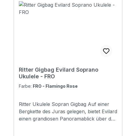
Pockets: 1 large pocket ( DIN-A4 flat
pocket) Headstock protection: yes
Reflective logo and stripes: Yes. 1 stripes
at bottom Raincover included: No Front
pocket with organizer: No Adress tag: No
Aircraft hanger: No Weight: 0.44 kg
Length: 560 mm Upper Bout: 170 mm
Lower Bout: 220 mm Depth: 80 mm
Ritter Gigbag Evilard Soprano
Ukulele - FRO
Farbe:
FRO - Flamingo Rose
Ritter Ukulele Sopran Gigbag Auf einer
Bergkette des Juras gelegen, bietet Evilard
einen grandiosen Panoramablick über das
Mittelland bis zu den Alpen. Zudem
befindet sich auf seinem Gemeindegebiet