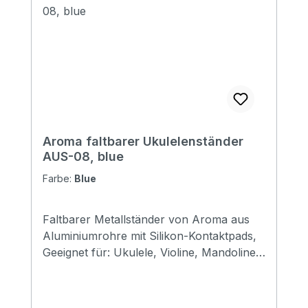
Aroma faltbarer Ukulelenständer
AUS-08, blue
Farbe:
Blue
Faltbarer Metallständer von Aroma aus
Aluminiumrohre mit Silikon-Kontaktpads,
Geeignet für: Ukulele, Violine, Mandoline
usw. Größe: 310*120*69mm (gefaltet)
Erhältlich in den Farben: black, red, gold,
silver, purple & blue