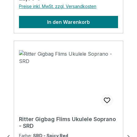
top/back, 10mm sides high density foam
Preise inkl. MwSt. zzgl. Versandkosten
padding Padding: 5 / 10 mm Pockets: 1
large pocket ( DIN-A4 flat pocket)
In den Warenkorb
Headstock protection: No Reflective logo:
Yes Raincover included: No Front pocket
with organizer: No Adress tag: No Aircraft
hanger: No
Ritter Gigbag Flims Ukulele Soprano
- SRD
Farbe:
SRD - Spicy Red