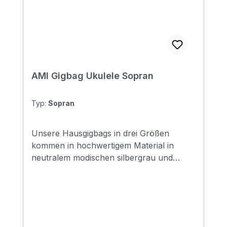
AMI Gigbag Ukulele Sopran
Typ:
Sopran
Unsere Hausgigbags in drei Größen
kommen in hochwertigem Material in
neutralem modischen silbergrau und
tragen nur unser Logo, ohne Schrift
Größe: Sopran stabiler Griff 12mm
Polsterung Rucksacktragegurte grau