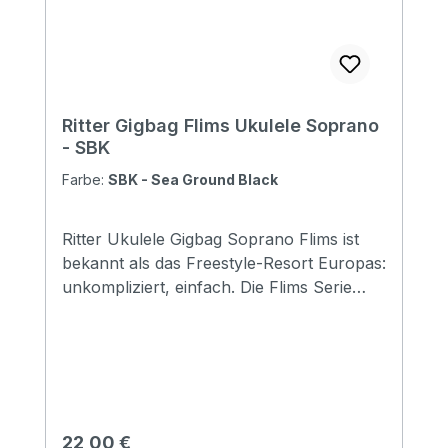
included: No Front pocket with organizer:
No Adress tag: No Aircraft hanger: No
Weight: 0,4 kg Length: 570 mm Lower
Bout: 220 mm Depth: 85 mm
Ritter Gigbag Flims Ukulele Soprano
- SBK
Farbe:
SBK - Sea Ground Black
Ritter Ukulele Gigbag Soprano Flims ist
bekannt als das Freestyle-Resort Europas:
unkompliziert, einfach. Die Flims Serie
bietet die Basics in RITTER-Qualität,
schlank und reduziert auf das Wesentliche
- wenn nichts mehr gefragt ist als das
einfache Fundament, auf dem sich die
Begeisterung entfalten kann.
Specifications Padding construction: 5mm
Regulärer Preis:
22,00 €