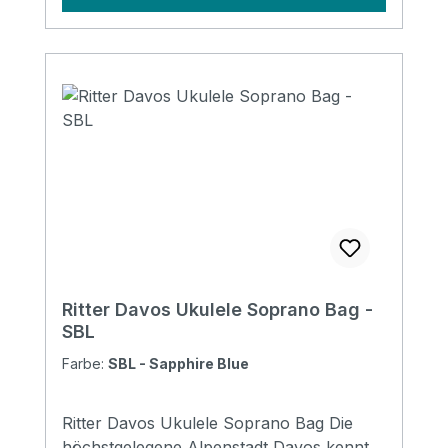
zu einem Ausdruck ihres persönlichen Stil
Specifications Padding construction:
10mm high density, 5mm soft foam
Padding: 15 mm Pockets: 1 large pocket (
DIN-A4 flat pocket) Headstock
protection: yes Reflective logo and stripes:
Yes. 2 stripes at bottom Raincover
included: No Front pocket with organizer:
No Adress tag: No Aircraft hanger: No
Weight: 0,4 kg Length: 570 mm Lower
Bout: 220 mm Depth: 85 mm
Ritter Davos Ukulele Soprano Bag -
SBL
Farbe:
SBL - Sapphire Blue
Ritter Davos Ukulele Soprano Bag Die
höchstgelegene Alpenstadt Davos kennt