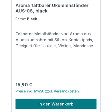
Aroma faltbarer Ukulelenständer
AUS-08, black
Farbe:
Black
Faltbarer Metallständer von Aroma aus
Aluminiumrohre mit Silikon-Kontaktpads,
Geeignet für: Ukulele, Violine, Mandoline
usw. Größe: 310*120*69mm (gefaltet)
Erhältlich in den Farben: black, red, gold,
silver, purple & blue
Regulärer Preis:
15,90 €
Preise inkl. MwSt. zzgl. Versandkosten
In den Warenkorb