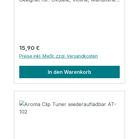
usw. Größe: 310*120*69mm (gefaltet)
Erhältlich in den Farben: black, red, gold,
silver, purple & blue
Regulärer Preis:
15,90 €
Preise inkl. MwSt. zzgl. Versandkosten
In den Warenkorb