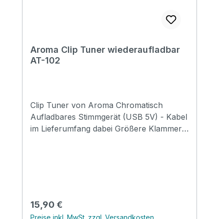
Aroma Clip Tuner wiederaufladbar
AT-102
Clip Tuner von Aroma Chromatisch
Aufladbares Stimmgerät (USB 5V) - Kabel
im Lieferumfang dabei Größere Klammer
Ausgestattet mit einer Linse zum Schutz
der Oberfläche Drehbar um 360° für die
perfekte Sicht egal in welcher Position
Geeignet für: Gitarre, E-Gitarre, Bass,
Violine und Ukulele
Regulärer Preis:
15,90 €
Preise inkl. MwSt. zzgl. Versandkosten