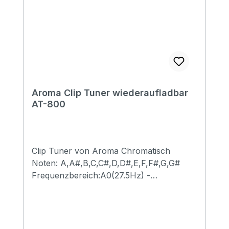
Aroma Clip Tuner wiederaufladbar
AT-800
Clip Tuner von Aroma Chromatisch
Noten: A,A#,B,C,C#,D,D#,E,F,F#,G,G#
Frequenzbereich:A0(27.5Hz) -
C8(4186.00Hz) Tonumfang: 410Hz -
460Hz Power: 3.7V/90mAh Li-battery
Aufladbares Stimmgerät (USB 5V) - Kabel
im Lieferumfang dabei Größere Klammer