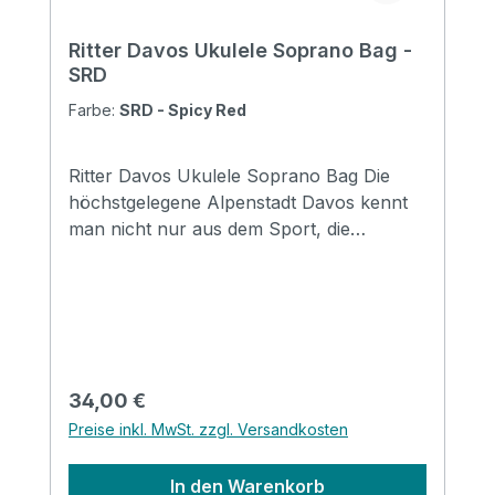
Ritter Davos Ukulele Soprano Bag -
SRD
Farbe:
SRD - Spicy Red
Ritter Davos Ukulele Soprano Bag Die
höchstgelegene Alpenstadt Davos kennt
man nicht nur aus dem Sport, die
Vielseitigkeit, die dieser Ort bietet, ist
überall bekannt. Wie auch in den anderen
Ritter Serien bieten die Davos Taschen ein
breites Spektrum an Schutz und
komfortablem Handling bei Transport und
Lagerung. Taschen in Davoser Qualität
Regulärer Preis:
34,00 €
sind für den Alltag bei leichter bis mittlerer
Preise inkl. MwSt. zzgl. Versandkosten
Beanspruchung konzipiert. Mit coolen
Designmerkmalen, insbesondere mit der
In den Warenkorb
neuen Badge-Option, werden die Taschen