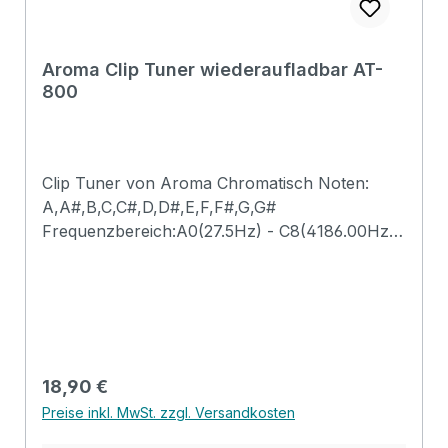
Aroma Clip Tuner wiederaufladbar AT-
800
Clip Tuner von Aroma Chromatisch Noten:
A,A#,B,C,C#,D,D#,E,F,F#,G,G#
Frequenzbereich:A0(27.5Hz) - C8(4186.00Hz)
Tonumfang: 410Hz - 460Hz Power:
3.7V/90mAh Li-battery Aufladbares Stimmgerät
(USB 5V) - Kabel im Lieferumfang dabei
Größere Klammer Ausgestattet mit einer Linse
zum Schutz der Oberfläche Drehbar um 360°
für die perfekte Sicht egal in welcher Position
Regulärer Preis:
18,90 €
Geeignet für: Gitarre, E-Gitarre, Bass, Violine
Preise inkl. MwSt. zzgl. Versandkosten
und Ukulele