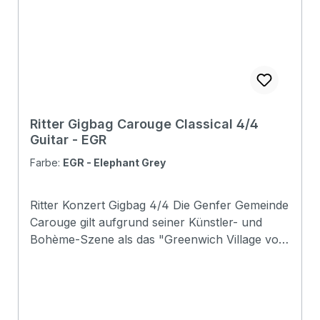
Ritter Gigbag Carouge Classical 4/4
Guitar - EGR
Farbe:
EGR - Elephant Grey
Ritter Konzert Gigbag 4/4 Die Genfer Gemeinde
Carouge gilt aufgrund seiner Künstler- und
Bohème-Szene als das "Greenwich Village von
Genf". Die Carouge-Serie mag ein wenig im
Schatten ihres großen Bruder stehen, aber die
Taschen sind nicht zu unterschätzen! Im
schlichten Äußeren steckt zuverlässiger