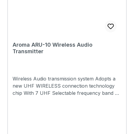
Aroma ARU-10 Wireless Audio
Transmitter
Wireless Audio transmission system Adopts a
new UHF WIRELESS connection technology
chip With 7 UHF Selectable frequency band 7
sets can be work at same time, and available
for one transmitter to different receiver
Rotatable audio connection head suitable for
different instrument Low power consumption
Distance 30-50 meters Dynamic range more