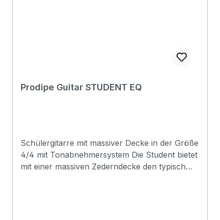
Nut width: 48mm Scale length: 580mm
Prodipe Guitar STUDENT EQ
Schülergitarre mit massiver Decke in der Größe
4/4 mit Tonabnehmersystem Die Student bietet
mit einer massiven Zederndecke den typisch
spanischen Sound. Mahagoni Boden und
Zargen sowie der seidenmatte Look runden
die Student tonlich sowie optisch ab.
Die Student wird regelmäßig von