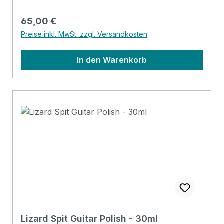
Schutz, Stabilität und Komfort, Eigenschaften
die man im Alltag zu schätzen weiß. Mit coolen
Regulärer Preis:
65,00 €
Designmerkmalen, insbesondere mit der neuen
Preise inkl. MwSt. zzgl. Versandkosten
Badge-Option, werden die Taschen zu einem
Ausdruck ihres persönlichen Stil. Specifications
In den Warenkorb
Padding construction: 15mm high density, 5mm
soft foam Padding: 20 mm Pockets: 2 pockets /
1 headstock pocket Reflective logo and stripes:
Yes. 3 stripes at bottom Raincover included: No
Headstock protection: yes Front pocket with
organizer: No Adress tag: No Aircraft hanger:
No Weight: 1.5 kg Length: 1045 mm Upper
Bout: 300 mm Lower Bout: 380 mm Depth: 120
mm
Lizard Spit Guitar Polish - 30ml