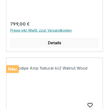
with you, without compromising on sound
quality. Absolute mobility: only 6.65 kg and
supplied with a carrying case for easy
transport. Long battery life: up to 8 hours of
Regulärer Preis:
799,00 €
use at 80% volume. Pure, balanced sound:
Preise inkl. MwSt. zzgl. Versandkosten
exceptional sound neutrality for faithful
reproduction. Bluetooth 5.0 connection:
Details
automatic pairing for flawless stability. Practical
and intuitive: battery level control screen for
easy management Class D amplification for 120
watts RMS power, enhanced by a DSP which
enabled us to adjust the optimum frequencies
Neu
for a result close to Hifi: pure, precise and
powerful sound, optimal in all situations!
Particular attention has been paid to the quality
of the tweeter and the 6.5-inch woofer for a
good balance of bass, midrange and treble. 4-
mode DSP reverb effect: choose from 4 preset
reverbs using a dedicated button with LED