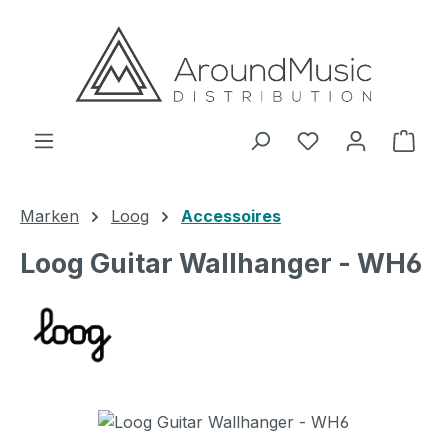
Zum Hauptinhalt springen
Ware
Marken
Loog
Accessoires
Loog Guitar Wallhanger - WH6
Bildergalerie überspringen