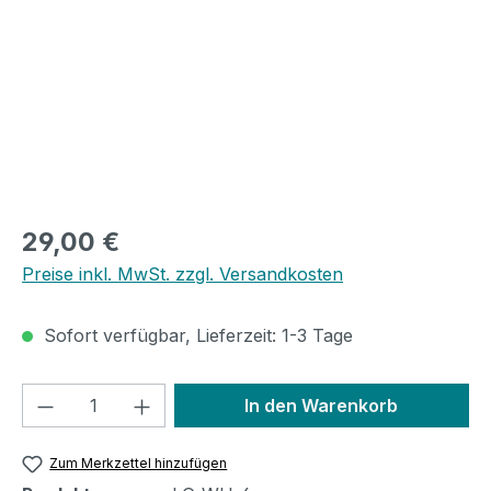
Regulärer Preis:
29,00 €
Preise inkl. MwSt. zzgl. Versandkosten
Sofort verfügbar, Lieferzeit: 1-3 Tage
Produkt Anzahl: Gib den gewünschten We
In den Warenkorb
Zum Merkzettel hinzufügen