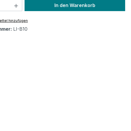
 Anzahl: Gib den gewünschten Wert ein 
In den Warenkorb
ttel hinzufügen
mmer:
LI-B10