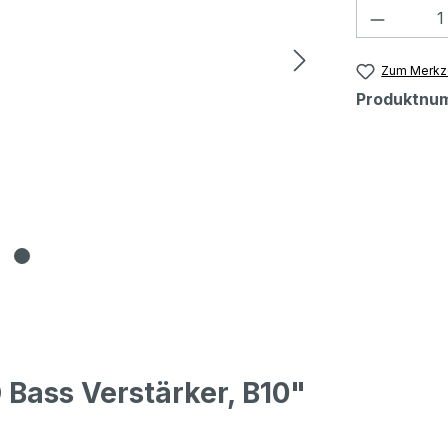
Produkt
Zum Merkze
Produktnu
Bass Verstärker, B10"