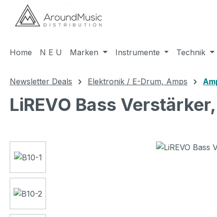
m Hauptinhalt springen
Zur Suche springen
Zur Hauptnavigation springen
Home
N E U
Marken
Instrumente
Technik
Newsletter Deals
Elektronik / E-Drum, Amps
Am
LiREVO Bass Verstärker,
Bildergalerie überspringen