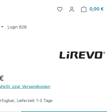
0,00 €
Ware
Login B2B
eis:
 €
. MwSt. zzgl. Versandkosten
fügbar, Lieferzeit: 1-3 Tage