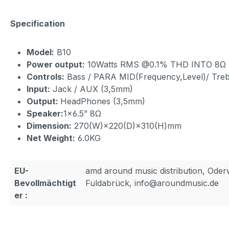
Specification
Model:
B10
Power output:
10Watts RMS @0.1% THD INTO 8Ω
Controls:
Bass / PARA MID(Frequency,Level)/ Treb
Input:
Jack / AUX (3,5mm)
Output:
HeadPhones (3,5mm)
Speaker:
1×6.5” 8Ω
Dimension:
270(W)×220(D)×310(H)mm
Net Weight:
6.0KG
EU-
amd around music distribution, Ode
Bevollmächtigt
Fuldabrück, info@aroundmusic.de
er :