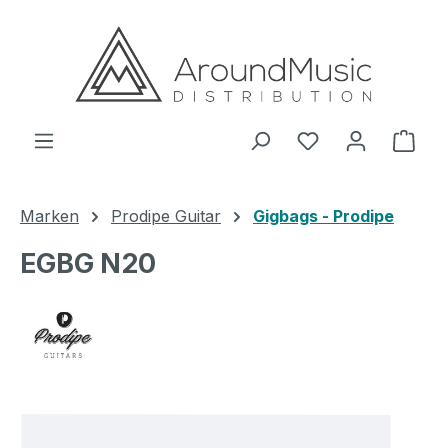
Zum Hauptinhalt springen
Ware
Marken
Prodipe Guitar
Gigbags - Prodipe
EGBG N20
Bildergalerie überspringen