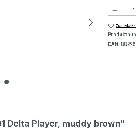
Produkt
Zum Merkze
Produktnu
EAN:
88298
1 Delta Player, muddy brown"