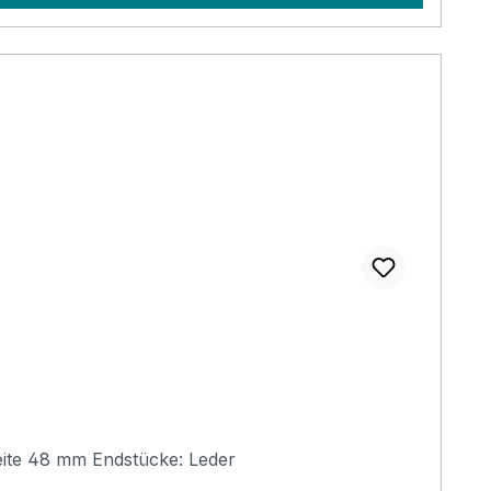
Hochwertiger Aria Gitarrengurt, handgefertigt in verschiedenen Farben. Länge 850-1500 mm (verstellbar) Breite 48 mm Endstücke: Leder