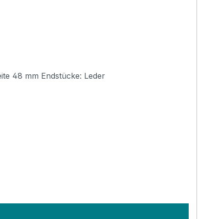
Hochwertiger Aria Gitarrengurt, handgefertigt in verschiedenen Farben. Länge 850-1500 mm (verstellbar) Breite 48 mm Endstücke: Leder