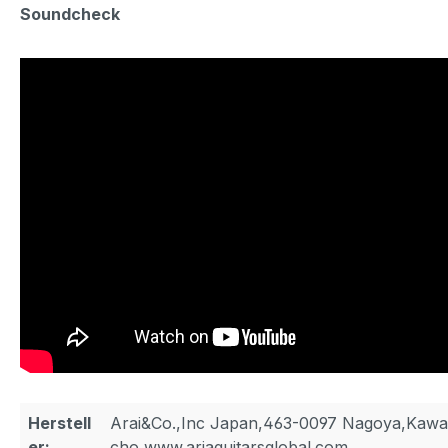
Soundcheck
Herstell
Arai&Co.,Inc Japan,463-0097 Nagoya,Kaw
er:
cho,www.ariaguitarsglobal.com