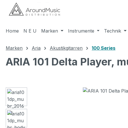
m Hauptinhalt springen
Zur Suche springen
Zur Hauptnavigation springen
Home
N E U
Marken
Instrumente
Technik
Marken
Aria
Akustikgitarren
100 Series
ARIA 101 Delta Player, 
Bildergalerie überspringen