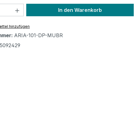
 Anzahl: Gib den gewünschten Wert ein 
In den Warenkorb
ttel hinzufügen
mmer:
ARIA-101-DP-MUBR
5092429