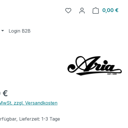
0,00 €
Ware
Login B2B
eis:
 €
. MwSt. zzgl. Versandkosten
fügbar, Lieferzeit: 1-3 Tage